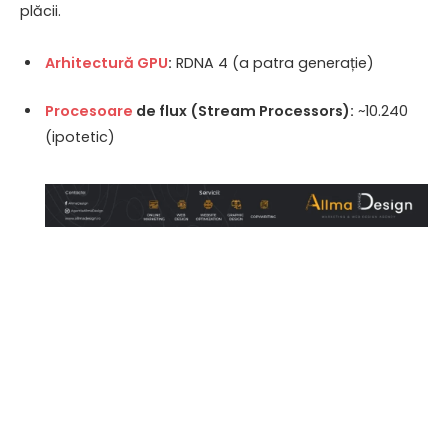
plăcii.
Arhitectură
GPU
:
RDNA 4 (a patra generație)
Procesoare
de flux (Stream Processors):
~10.240
(ipotetic)