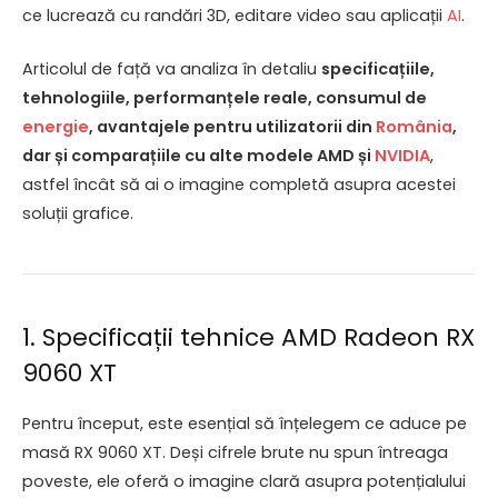
ce lucrează cu randări 3D, editare video sau aplicații
AI
.
Articolul de față va analiza în detaliu
specificațiile,
tehnologiile, performanțele reale, consumul de
energie
, avantajele pentru utilizatorii din
România
,
dar și comparațiile cu alte modele AMD și
NVIDIA
,
astfel încât să ai o imagine completă asupra acestei
soluții grafice.
1. Specificații tehnice AMD Radeon RX
9060 XT
Pentru început, este esențial să înțelegem ce aduce pe
masă RX 9060 XT. Deși cifrele brute nu spun întreaga
poveste, ele oferă o imagine clară asupra potențialului