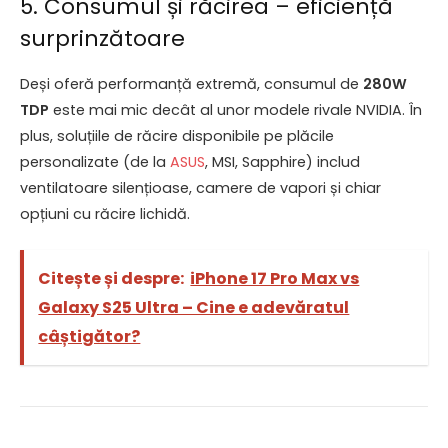
5. Consumul și răcirea – eficiență
surprinzătoare
Deși oferă performanță extremă, consumul de
280W
TDP
este mai mic decât al unor modele rivale NVIDIA. În
plus, soluțiile de răcire disponibile pe plăcile
personalizate (de la
ASUS
, MSI, Sapphire) includ
ventilatoare silențioase, camere de vapori și chiar
opțiuni cu răcire lichidă.
Citește și despre:
iPhone 17 Pro Max vs
Galaxy S25 Ultra – Cine e adevăratul
câștigător?