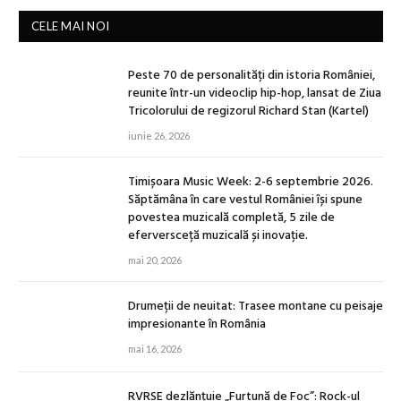
CELE MAI NOI
Peste 70 de personalități din istoria României,
reunite într-un videoclip hip-hop, lansat de Ziua
Tricolorului de regizorul Richard Stan (Kartel)
iunie 26, 2026
Timișoara Music Week: 2-6 septembrie 2026.
Săptămâna în care vestul României își spune
povestea muzicală completă, 5 zile de
eferversceță muzicală și inovație.
mai 20, 2026
Drumeții de neuitat: Trasee montane cu peisaje
impresionante în România
mai 16, 2026
RVRSE dezlănțuie „Furtună de Foc”: Rock-ul