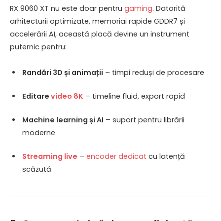
RX 9060 XT nu este doar pentru
gaming
. Datorită
arhitecturii optimizate, memoriai rapide GDDR7 și
accelerării AI, această placă devine un instrument
puternic pentru:
Randări 3D și animații
– timpi reduși de procesare
Editare
video 8K
– timeline fluid, export rapid
Machine learning și AI
– suport pentru librării
moderne
Streaming live
–
encoder dedicat
cu latență
scăzută