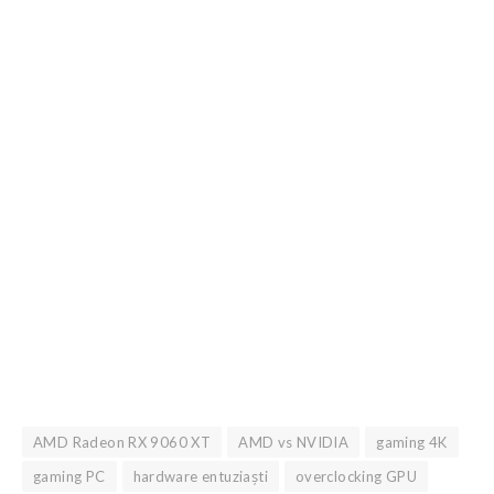
AMD Radeon RX 9060 XT
AMD vs NVIDIA
gaming 4K
gaming PC
hardware entuziaști
overclocking GPU