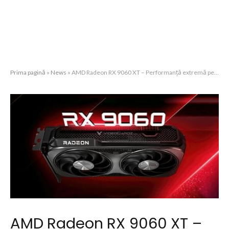
Prima pagină
»
News
»
AMD Radeon RX 9060 XT – Performanță extremă pentru gameri și creatori
AMD Radeon RX 9060 XT –