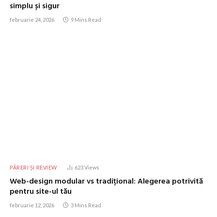
simplu și sigur
februarie 24, 2026
9 Mins Read
PĂRERI ȘI REVIEW
623
Views
Web-design modular vs tradițional: Alegerea potrivită
pentru site-ul tău
februarie 12, 2026
3 Mins Read