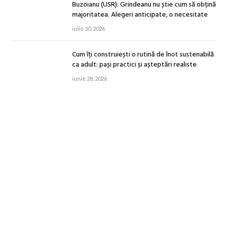
Buzoianu (USR): Grindeanu nu știe cum să obțină
majoritatea. Alegeri anticipate, o necesitate
iulie 30, 2026
Cum îți construiești o rutină de înot sustenabilă
ca adult: pași practici și așteptări realiste
iunie 28, 2026