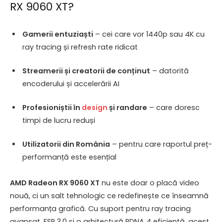
RX 9060 XT?
Gamerii entuziaști
– cei care vor 1440p sau 4K cu
ray tracing și refresh rate ridicat
Streamerii și creatorii de conținut
– datorită
encoderului și accelerării AI
Profesioniștii în
design
și randare
– care doresc
timpi de lucru reduși
Utilizatorii din România
– pentru care raportul preț-
performanță este esențial
AMD Radeon RX 9060 XT
nu este doar o placă video
nouă, ci un salt tehnologic ce redefinește ce înseamnă
performanța grafică. Cu suport pentru ray tracing
avansat, FSR 3.0 și o arhitectură RDNA 4 eficientă, acest