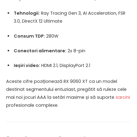
Tehnologii:
Ray Tracing Gen 3, AI Acceleration, FSR
3.0, DirectX 12 Ultimate
Consum TDP:
280W
Conectori alimentare:
2x 8-pin
Ieșiri video:
HDMI 2.1, DisplayPort 2.1
Aceste cifre poziționează RX 9060 XT ca un model
destinat segmentului entuziast, pregătit să ruleze cele
mai noi jocuri AAA la setări maxime și să suporte
sarcini
profesionale complexe.