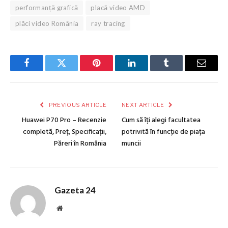
performanță grafică
placă video AMD
plăci video România
ray tracing
Facebook
Twitter
Pinterest
LinkedIn
Tumblr
Email
PREVIOUS ARTICLE
NEXT ARTICLE
Huawei P70 Pro – Recenzie
Cum să îți alegi facultatea
completă, Preț, Specificații,
potrivită în funcție de piața
Păreri în România
muncii
Gazeta 24
Website