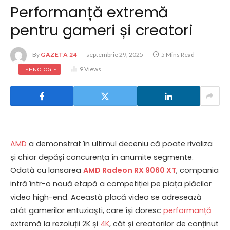
Performanță extremă
pentru gameri și creatori
By
GAZETA 24
septembrie 29, 2025
5 Mins Read
9
Views
TEHNOLOGIE
AMD
a demonstrat în ultimul deceniu că poate rivaliza
și chiar depăși concurența în anumite segmente.
Odată cu lansarea
AMD Radeon
RX 9060 XT
, compania
intră într-o nouă etapă a competiției pe piața plăcilor
video high-end. Această placă video se adresează
atât gamerilor entuziaști, care își doresc
performanță
extremă la rezoluții 2K și
4K
, cât și creatorilor de conținut