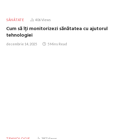
SĂNĂTATE
406
Views
Cum să îți monitorizezi sănătatea cu ajutorul
tehnologiei
decembrie 14, 2025
5 Mins Read
TEHNOLOGIE
387
Views