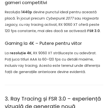
gameri competitivi
Rezoluția
1440p
devine punctul ideal pentru această
placă. În jocuri precum
Cyberpunk 2077
sau
Hogwarts
Legacy
, cu ray tracing activat, RX 9060 XT oferă peste
120 fps constante, mai ales dacă se activează
FSR 3.0
.
Gaming la 4K – Putere pentru viitor
La
rezoluție 4K
, RX 9060 XT strălucește cu adevărat.
Poți juca titluri AAA la 60–120 fps cu detalii maxime,
inclusiv ray tracing. Acesta este terenul unde diferența
față de generațiile anterioare devine evidentă.
3. Ray Tracing și FSR 3.0 – experiență
vizuală de generație nouă