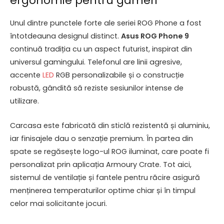
ergonomie pentru gameri
Unul dintre punctele forte ale seriei ROG Phone a fost
întotdeauna designul distinct.
Asus ROG Phone 9
continuă tradiția cu un aspect futurist, inspirat din
universul gamingului. Telefonul are linii agresive,
accente
LED
RGB personalizabile și o construcție
robustă, gândită să reziste sesiunilor intense de
utilizare.
Carcasa este fabricată din sticlă rezistentă și aluminiu,
iar finisajele dau o senzație premium. În partea din
spate se regăsește logo-ul ROG iluminat, care poate fi
personalizat prin aplicația Armoury Crate. Tot aici,
sistemul de ventilație și fantele pentru răcire asigură
menținerea temperaturilor optime chiar și în timpul
celor mai solicitante jocuri.