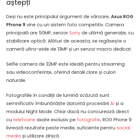
aștepți
Deși nu este principalul argument de vânzare,
Asus ROG
Phone 9
vine cu un sistem foto competitiv. Camera
principală are 50MP, senzor
Sony
de ultimă generație, cu
stabilizare optică. Alături de aceasta, se regăsește o
cameră ultra-wide de 13MP și un senzor macro dedicat.
Selfie camera de 32MP este ideală pentru streaming
sau videoconferințe, oferind detalii clare și culori
naturale.
Fotografiile în condiții de lumină scăzută sunt
semnificativ îmbunătățite datorită procesării
AI
și a
modului Night Mode. Chiar dacă nu concurează direct
cu
telefoane
axate exclusiv pe
fotografie
, ROG Phone 9
livrează rezultate peste medie, suficiente pentru
social
media
și utilizare zilnică.