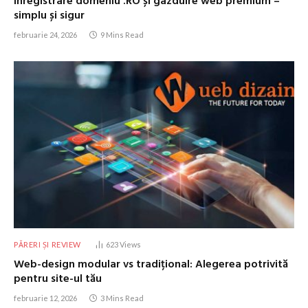
Înregistrare domeniu .RO și gazduire web premium –
simplu și sigur
februarie 24, 2026
9 Mins Read
PĂRERI ȘI REVIEW
623
Views
Web-design modular vs tradițional: Alegerea potrivită
pentru site-ul tău
februarie 12, 2026
3 Mins Read