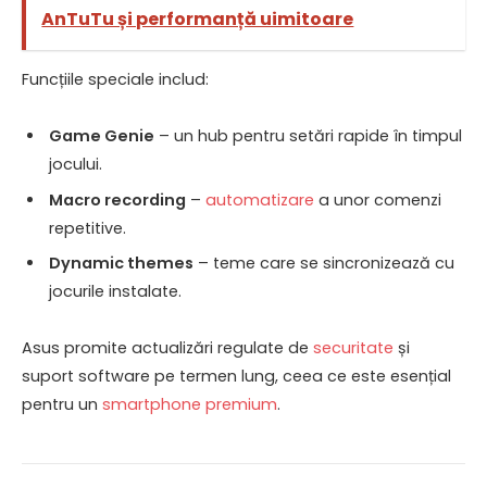
AnTuTu și performanță uimitoare
Funcțiile speciale includ:
Game Genie
– un hub pentru setări rapide în timpul
jocului.
Macro recording
–
automatizare
a unor comenzi
repetitive.
Dynamic themes
– teme care se sincronizează cu
jocurile instalate.
Asus promite actualizări regulate de
securitate
și
suport software pe termen lung, ceea ce este esențial
pentru un
smartphone premium
.