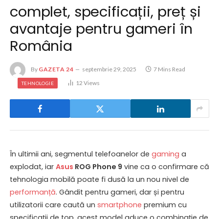
complet, specificații, preț și
avantaje pentru gameri în
România
By
GAZETA 24
septembrie 29, 2025
7 Mins Read
12
Views
TEHNOLOGIE
În ultimii ani, segmentul telefoanelor de
gaming
a
explodat, iar
Asus
ROG Phone 9
vine ca o confirmare că
tehnologia mobilă poate fi dusă la un nou nivel de
performanță
. Gândit pentru gameri, dar și pentru
utilizatorii care caută un
smartphone
premium cu
specificații de top, acest model aduce o combinație de