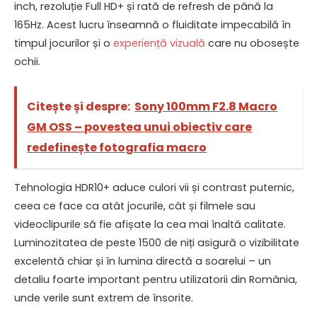
inch, rezoluție Full HD+ și rată de refresh de până la
165Hz. Acest lucru înseamnă o fluiditate impecabilă în
timpul jocurilor și o
experiență vizuală
care nu obosește
ochii.
Citește și despre:
Sony 100mm F2.8 Macro
GM OSS – povestea unui obiectiv care
redefinește fotografia macro
Tehnologia HDR10+ aduce culori vii și contrast puternic,
ceea ce face ca atât jocurile, cât și filmele sau
videoclipurile să fie afișate la cea mai înaltă calitate.
Luminozitatea de peste 1500 de niți asigură o vizibilitate
excelentă chiar și în lumina directă a soarelui – un
detaliu foarte important pentru utilizatorii din România,
unde verile sunt extrem de însorite.