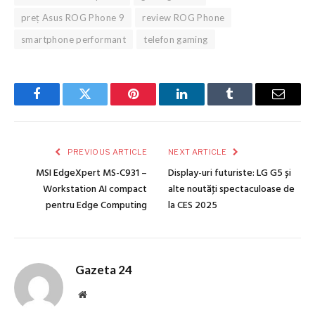
preț Asus ROG Phone 9
review ROG Phone
smartphone performant
telefon gaming
Facebook
Twitter
Pinterest
LinkedIn
Tumblr
Email
PREVIOUS ARTICLE
NEXT ARTICLE
MSI EdgeXpert MS-C931 –
Display-uri futuriste: LG G5 și
Workstation AI compact
alte noutăţi spectaculoase de
pentru Edge Computing
la CES 2025
Gazeta 24
Website