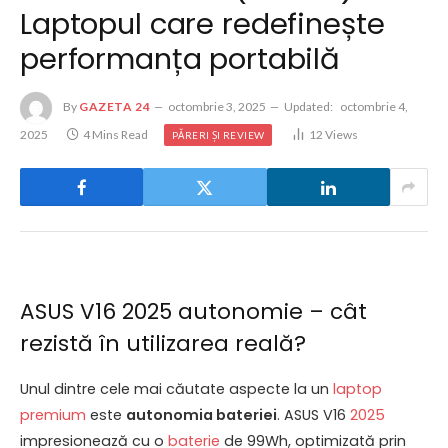
Laptopul care redefinește
performanța portabilă
By
GAZETA 24
octombrie 3, 2025
Updated:
octombrie 4,
2025
4 Mins Read
12
Views
PĂRERI ȘI REVIEW
ASUS V16 2025 autonomie – cât
rezistă în utilizarea reală?
Unul dintre cele mai căutate aspecte la un
laptop
premium
este
autonomia bateriei
. ASUS V16
2025
impresionează cu o
baterie
de 99Wh, optimizată prin