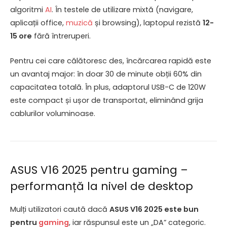
algoritmi
AI
. În testele de utilizare mixtă (navigare,
aplicații office,
muzică
și browsing), laptopul rezistă
12-
15 ore
fără întreruperi.
Pentru cei care călătoresc des, încărcarea rapidă este
un avantaj major: în doar 30 de minute obții 60% din
capacitatea totală. În plus, adaptorul USB-C de 120W
este compact și ușor de transportat, eliminând grija
cablurilor voluminoase.
ASUS V16 2025 pentru gaming –
performanță la nivel de desktop
Mulți utilizatori caută dacă
ASUS V16 2025 este bun
pentru
gaming
, iar răspunsul este un „DA” categoric.