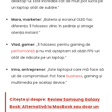
desktop-ul. Este incredibil cât de mult pot lucra pe
un laptop atât de subțire.”
Mara, marketer:
„Bateria și ecranul OLED fac
diferența. Îl folosesc zilnic în ședințe și atrage
atenția instant.”
Vlad, gamer:
„Îl folosesc pentru gaming de
performanță
și nu mă așteptam să obțin FPS-uri
atât de ridicate pe un laptop.”
Irina, antreprenor:
„Este laptopul care mă face să
uit de compromisuri. Pot face
business
, gaming și
multimedia pe același device.”
Citește și despre:
Review Samsung Galaxy
Book: Alternativă la MacBook sau doar un