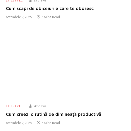
LIFESTYLE
13
Views
Cum scapi de obiceiurile care te obosesc
octombrie 9, 2025
6 Mins Read
LIFESTYLE
20
Views
Cum creezi o rutină de dimineață productivă
octombrie 9, 2025
6 Mins Read