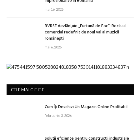
impresionante în România
mai 16, 2026
RVRSE dezlănțuie „Furtună de Foc”: Rock-ul
comercial redefinit de noul val al muzicii
românești
mai 6, 2026
CELE MAI CITITE
Cum Îți Deschizi Un Magazin Online Profitabil
februarie 3, 2026
Soluții eficiente pentru construcții industriale