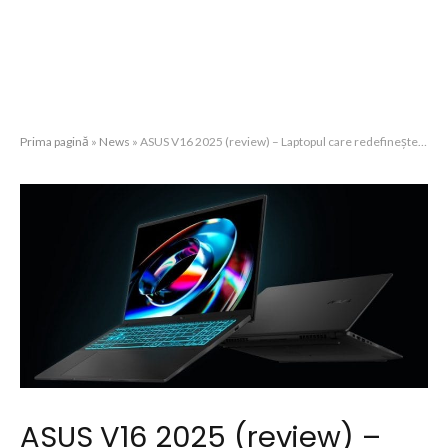
Prima pagină
»
News
»
ASUS V16 2025 (review) – Laptopul care redefinește performanța portabilă
ASUS V16 2025 (review) –