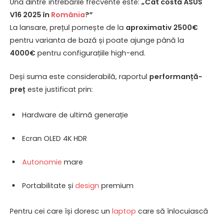
Una dintre întrebările frecvente este:
„Cât costă ASUS
V16 2025 în
România
?”
La lansare, prețul pornește de la
aproximativ 2500€
pentru varianta de bază și poate ajunge până la
4000€
pentru configurațiile high-end.
Deși suma este considerabilă, raportul
performanță-
preț
este justificat prin:
Hardware de ultimă generație
Ecran OLED 4K HDR
Autonomie
mare
Portabilitate și
design
premium
Pentru cei care își doresc un
laptop
care să înlocuiască