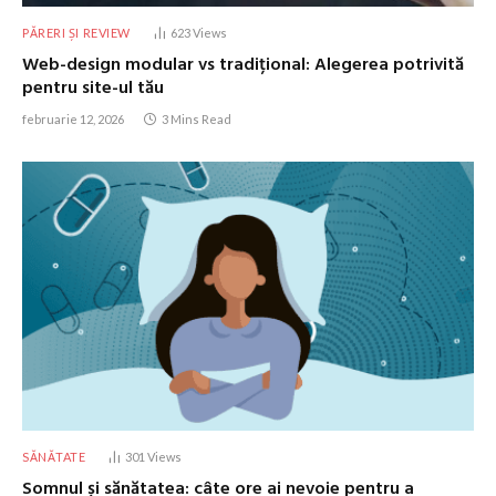
PĂRERI ȘI REVIEW
623
Views
Web-design modular vs tradițional: Alegerea potrivită
pentru site-ul tău
februarie 12, 2026
3 Mins Read
SĂNĂTATE
301
Views
Somnul și sănătatea: câte ore ai nevoie pentru a