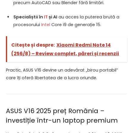
precum AutoCAD sau Blender fără limitări.
Specialiștii în
IT
și AI
au acces la puterea brută a
procesorului
Intel
Core i9 de generație 15.
Citește și despre:
Xiaomi Redmi Note 14
(256/8) – Review complet, păreri și recenzii
Practic, ASUS V16 devine un adevărat „birou portabil”
care îți oferă libertatea de a lucra oriunde.
ASUS V16 2025 preț România –
investiție într-un laptop premium