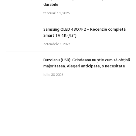
durabile
februarie 1, 2026
Samsung QLED 43Q7F2 – Recenzie completă
Smart TV 4K (43″)
octombrie 1, 2025
Buzoianu (USR): Grindeanu nu știe cum să obțină
majoritatea. Alegeri anticipate, o necesitate
iulie 30, 2026