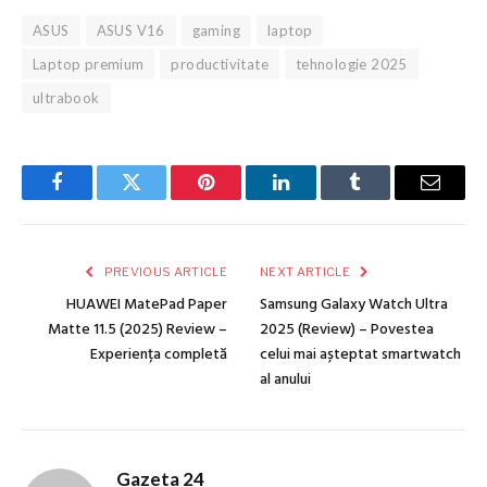
ASUS
ASUS V16
gaming
laptop
Laptop premium
productivitate
tehnologie 2025
ultrabook
Facebook
Twitter
Pinterest
LinkedIn
Tumblr
Email
PREVIOUS ARTICLE
NEXT ARTICLE
HUAWEI MatePad Paper
Samsung Galaxy Watch Ultra
Matte 11.5 (2025) Review –
2025 (Review) – Povestea
Experiența completă
celui mai așteptat smartwatch
al anului
Gazeta 24