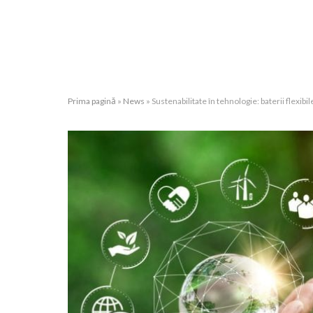
Prima pagină
»
News
»
Sustenabilitate în tehnologie: baterii flexib