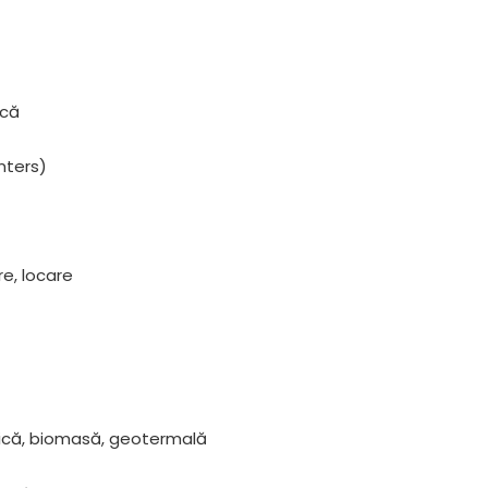
scă
nters)
ire, locare
trică, biomasă, geotermală