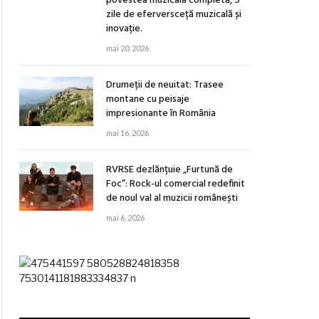
povestea muzicală completă, 5
zile de eferversceță muzicală și
inovație.
mai 20, 2026
Drumeții de neuitat: Trasee
montane cu peisaje
impresionante în România
mai 16, 2026
RVRSE dezlănțuie „Furtună de
Foc”: Rock-ul comercial redefinit
de noul val al muzicii românești
mai 6, 2026