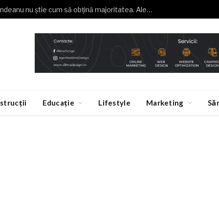
Buzoianu (USR): Grindeanu nu știe cum să obțină majoritatea. Alegeri anticipate, o necesitate
strucții
Educație
Lifestyle
Marketing
Să