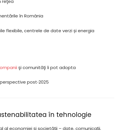
n reţea
lementările în România
e flexibile, centrele de date verzi și energia
ompanii
şi comunităţi îi pot adopta
 – perspective post‑2025
ustenabilitatea în tehnologie
 al economiei şi societăţii – date, comunicaţii,