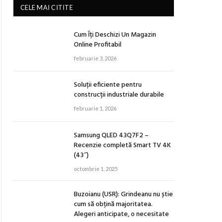
CELE MAI CITITE
Cum Îți Deschizi Un Magazin
Online Profitabil
februarie 3, 2026
Soluții eficiente pentru
construcții industriale durabile
februarie 1, 2026
Samsung QLED 43Q7F2 –
Recenzie completă Smart TV 4K
(43″)
octombrie 1, 2025
Buzoianu (USR): Grindeanu nu știe
cum să obțină majoritatea.
Alegeri anticipate, o necesitate