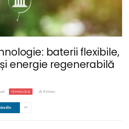
nologie: baterii flexibile,
 și energie regenerabilă
ead
8
Views
TEHNOLOGIE
nkedIn