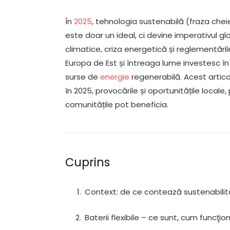
În
2025
, tehnologia sustenabilă (fraza chei
este doar un ideal, ci devine imperativul gl
climatice, criza energetică și reglementări
Europa de Est și întreaga lume investesc în so
surse de
energie
regenerabilă. Acest articol
în 2025, provocările și oportunitățile locale,
comunitățile pot beneficia.
Cuprins
Context: de ce contează sustenabilit
Baterii flexibile – ce sunt, cum funcţion