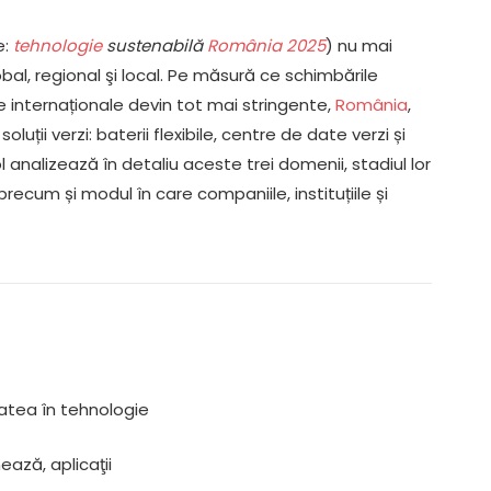
e:
tehnologie
sustenabilă
România 2025
) nu mai
obal, regional şi local. Pe măsură ce schimbările
le internaționale devin tot mai stringente,
România
,
luții verzi: baterii flexibile, centre de date verzi și
 analizează în detaliu aceste trei domenii, stadiul lor
 precum și modul în care companiile, instituțiile și
atea în tehnologie
ează, aplicaţii