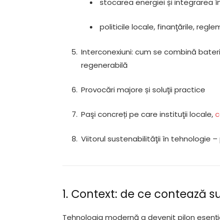
stocarea energiei și integrarea î
politicile locale, finanţările, reg
Interconexiuni: cum se combină bateriil
regenerabilă
Provocări majore și soluţii practice
Paşi concreți pe care instituţii locale,
c
Viitorul sustenabilităţii în tehnologie
1. Context: de ce contează s
Tehnologia modernă a devenit pilon esenţial