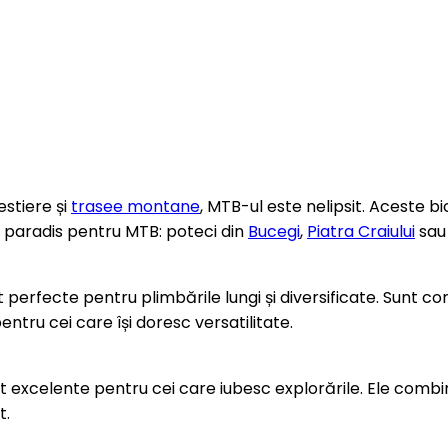
estiere și
trasee montane
, MTB-ul este nelipsit. Aceste b
 paradis pentru MTB: poteci din
Bucegi
,
Piatra Craiului
sau 
t perfecte pentru plimbările lungi și diversificate. Sunt co
entru cei care își doresc versatilitate.
unt excelente pentru cei care iubesc explorările. Ele comb
t.