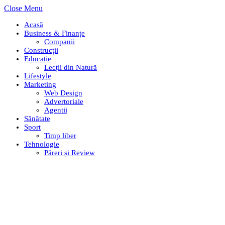
Close Menu
Acasă
Business & Finanțe
Companii
Construcții
Educație
Lecții din Natură
Lifestyle
Marketing
Web Design
Advertoriale
Agentii
Sănătate
Sport
Timp liber
Tehnologie
Păreri și Review