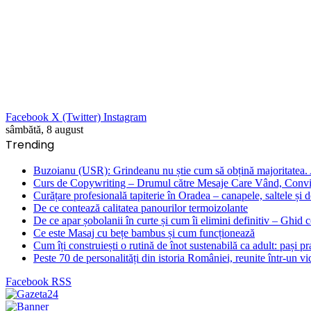
Facebook
X (Twitter)
Instagram
sâmbătă, 8 august
Trending
Buzoianu (USR): Grindeanu nu știe cum să obțină majoritatea. Al
Curs de Copywriting – Drumul către Mesaje Care Vând, Convin
Curățare profesională tapiterie în Oradea – canapele, saltele și d
De ce contează calitatea panourilor termoizolante
De ce apar șobolanii în curte și cum îi elimini definitiv – Ghid 
Ce este Masaj cu bețe bambus și cum funcționează
Cum îți construiești o rutină de înot sustenabilă ca adult: pași prac
Peste 70 de personalități din istoria României, reunite într-un v
Facebook
RSS