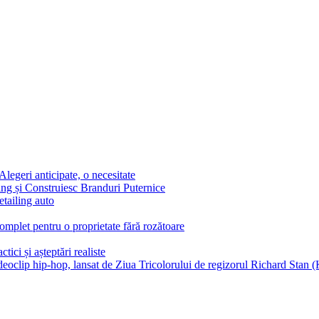
egeri anticipate, o necesitate
g și Construiesc Branduri Puternice
etailing auto
complet pentru o proprietate fără rozătoare
tici și așteptări realiste
ideoclip hip-hop, lansat de Ziua Tricolorului de regizorul Richard Stan (