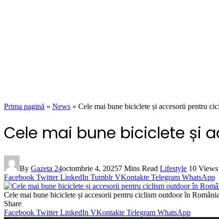
Prima pagină
»
News
»
Cele mai bune biciclete și accesorii pentru c
Cele mai bune biciclete și 
By
Gazeta 24
octombrie 4, 2025
7 Mins Read
Lifestyle
10
Views
Facebook
Twitter
LinkedIn
Tumblr
VKontakte
Telegram
WhatsApp
Cele mai bune biciclete și accesorii pentru ciclism outdoor în Români
Share
Facebook
Twitter
LinkedIn
VKontakte
Telegram
WhatsApp