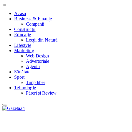
Acasă
Business & Finanțe
Companii
Construcții
Educație
Lecții din Natură
Lifestyle
Marketing
Web Design
Advertoriale
Agentii
Sănătate
Sport
Timp liber
Tehnologie
Păreri și Review