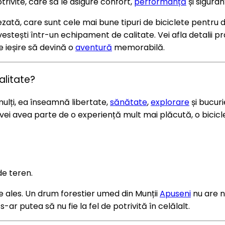
trivite, care să le asigure confort,
performanță
și siguran
ezată, care sunt cele mai bune tipuri de biciclete pentru d
vestești într-un echipament de calitate. Vei afla detalii p
e ieșire să devină o
aventură
memorabilă.
alitate?
mulți, ea înseamnă libertate,
sănătate
,
explorare
și bucuri
vei avea parte de o experiență mult mai plăcută, o bicicle
de teren.
e ales. Un drum forestier umed din Munții
Apuseni
nu are n
s-ar putea să nu fie la fel de potrivită în celălalt.