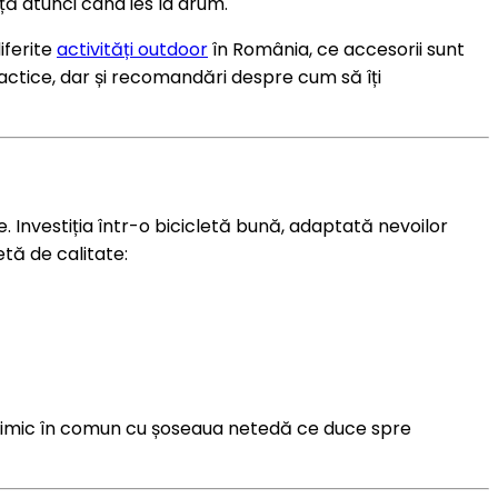
ță atunci când ies la drum.
iferite
activități outdoor
în România, ce accesorii sunt
ractice, dar și recomandări despre cum să îți
e. Investiția într-o bicicletă bună, adaptată nevoilor
tă de calitate:
imic în comun cu șoseaua netedă ce duce spre