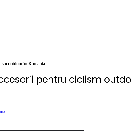
iclism outdoor în România
accesorii pentru ciclism outd
a