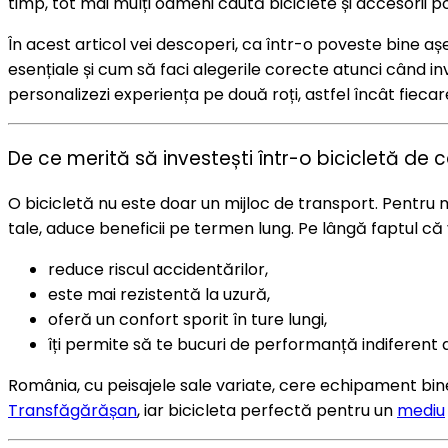
timp, tot mai mulți oameni caută biciclete și accesorii po
În acest articol vei descoperi, ca într-o poveste bine aș
esențiale și cum să faci alegerile corecte atunci când in
personalizezi experiența pe două roți, astfel încât fiecar
De ce merită să investești într-o bicicletă de c
O bicicletă nu este doar un mijloc de transport. Pentru 
tale, aduce beneficii pe termen lung. Pe lângă faptul că 
reduce riscul accidentărilor,
este mai rezistentă la uzură,
oferă un confort sporit în ture lungi,
îți permite să te bucuri de performanță indiferent 
România, cu peisajele sale variate, cere echipament bin
Transfăgărășan
, iar bicicleta perfectă pentru un
mediu