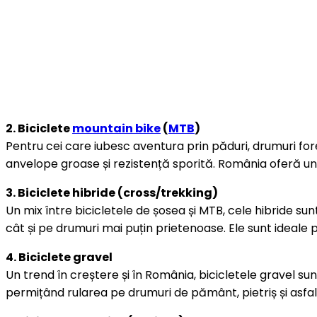
2. Biciclete
mountain bike
(
MTB
)
Pentru cei care iubesc aventura prin păduri, drumuri for
anvelope groase și rezistență sporită. România oferă un
3. Biciclete hibride (cross/trekking)
Un mix între bicicletele de șosea și MTB, cele hibride sun
cât și pe drumuri mai puțin prietenoase. Ele sunt ideale p
4. Biciclete gravel
Un trend în creștere și în România, bicicletele gravel s
permițând rularea pe drumuri de pământ, pietriș și asfal