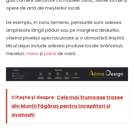
găsi camere decorate cu mobilier rustic, textile locale și
opere de artă ale meșterilor locali.
De exemplu, în zona Semenic, pensiunile sunt adesea
amplasate lângă păduri sau pe marginea dealurilor,
oferind priveliști spectaculoase și o atmosferă liniștită.
Micul dejun include adesea produse locale: brânzeturi,
mezeluri,
miere
și
pâine
de casă.
Citește și despre:
Cele mai frumoase trasee
din Munții Făgăraș pentru începători și
avansați