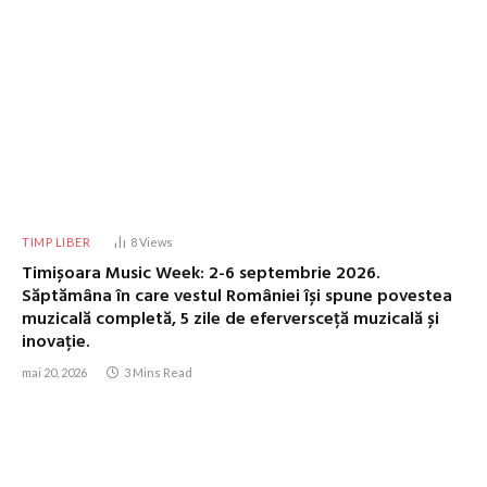
TIMP LIBER
8
Views
Timișoara Music Week: 2-6 septembrie 2026.
Săptămâna în care vestul României își spune povestea
muzicală completă, 5 zile de eferversceță muzicală și
inovație.
mai 20, 2026
3 Mins Read