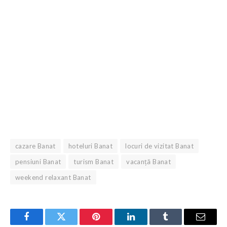
cazare Banat
hoteluri Banat
locuri de vizitat Banat
pensiuni Banat
turism Banat
vacanță Banat
weekend relaxant Banat
Facebook
Twitter
Pinterest
LinkedIn
Tumblr
Email