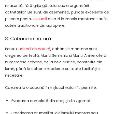
relaxantă, fără grija gătitului sau a organizării
activităților. Ele sunt, de asemenea, puncte excelente de
plecare pentru
excursii
de o zi în zonele montane sau în
satele tradiționale din apropiere.
3. Cabane în natură
Pentru
iubitorii de natură
, cabanele montane sunt
alegerea perfectă. Munții Semenic și Munții Aninei oferă
numeroase cabane, de la cele rustice, construite din
lemn, până la cabane moderne cu toate facilitățile
necesare.
Cazarea la o cabană în mijlocul naturii îți permite:
Evadarea completă din oraș și din zgomot
Practicarea drumețiilor, ciclismului montan sau