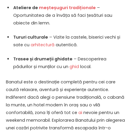
Ateliere de
meșteșuguri tradiționale
–
Oportunitatea de a învăța să faci țesături sau
obiecte din lemn.
Tururi culturale
– Vizite la castele, biserici vechi și
sate cu
arhitectură
autentică.
Trasee și drumeții ghidate
– Descoperirea
pădurilor și munților cu un
ghid
local.
Banatul este o destinație completă pentru cei care
caută relaxare, aventură și experiențe autentice.
Indiferent dacă alegi o pensiune tradițională, o cabană
la munte, un hotel modern în oraș sau o vilă
confortabilă, zona îți oferă tot ce
ai
nevoie pentru un
weekend memorabil. Explorarea Banatului prin alegerea
unei cazări potrivite transformă escapada într-o