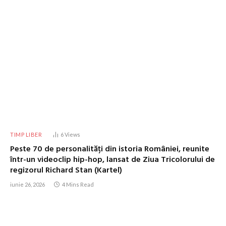
TIMP LIBER
6
Views
Peste 70 de personalități din istoria României, reunite
într-un videoclip hip-hop, lansat de Ziua Tricolorului de
regizorul Richard Stan (Kartel)
iunie 26, 2026
4 Mins Read