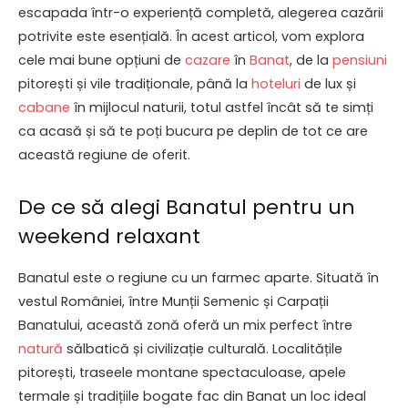
escapada într-o experiență completă, alegerea cazării
potrivite este esențială. În acest articol, vom explora
cele mai bune opțiuni de
cazare
în
Banat
, de la
pensiuni
pitorești și vile tradiționale, până la
hoteluri
de lux și
cabane
în mijlocul naturii, totul astfel încât să te simți
ca acasă și să te poți bucura pe deplin de tot ce are
această regiune de oferit.
De ce să alegi Banatul pentru un
weekend relaxant
Banatul este o regiune cu un farmec aparte. Situată în
vestul României, între Munții Semenic și Carpații
Banatului, această zonă oferă un mix perfect între
natură
sălbatică și civilizație culturală. Localitățile
pitorești, traseele montane spectaculoase, apele
termale și tradițiile bogate fac din Banat un loc ideal