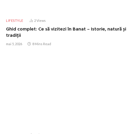
LIFESTYLE
2
Views
Ghid complet: Ce să vizitezi în Banat – Istorie, natură și
tradiții
mai 5, 2026
8 Mins Read