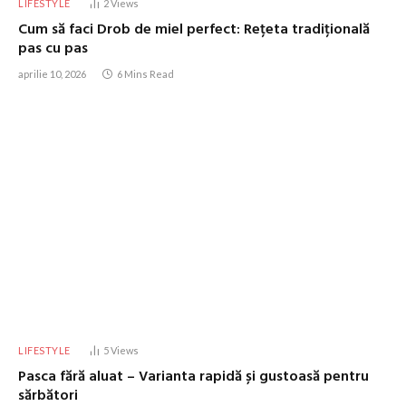
LIFESTYLE
2
Views
Cum să faci Drob de miel perfect: Rețeta tradițională
pas cu pas
aprilie 10, 2026
6 Mins Read
LIFESTYLE
5
Views
Pasca fără aluat – Varianta rapidă și gustoasă pentru
sărbători