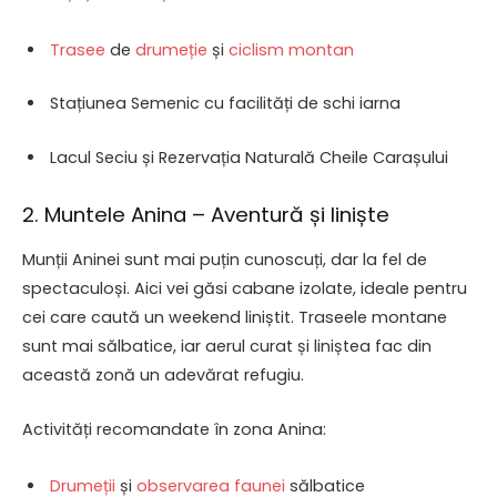
Trasee
de
drumeție
și
ciclism montan
Stațiunea Semenic cu facilități de schi iarna
Lacul Seciu și Rezervația Naturală Cheile Carașului
2. Muntele Anina – Aventură și liniște
Munții Aninei sunt mai puțin cunoscuți, dar la fel de
spectaculoși. Aici vei găsi cabane izolate, ideale pentru
cei care caută un weekend liniștit. Traseele montane
sunt mai sălbatice, iar aerul curat și liniștea fac din
această zonă un adevărat refugiu.
Activități recomandate în zona Anina:
Drumeții
și
observarea faunei
sălbatice