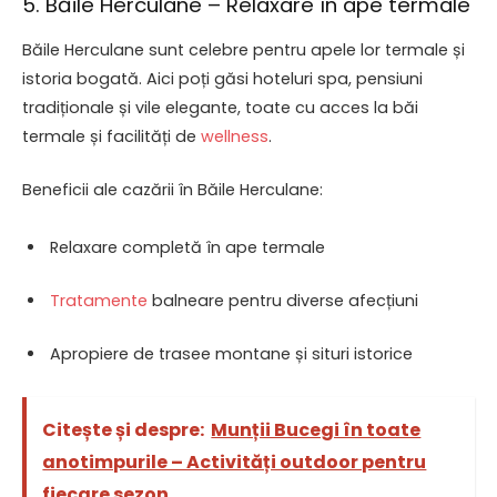
5. Băile Herculane – Relaxare în ape termale
Băile Herculane sunt celebre pentru apele lor termale și
istoria bogată. Aici poți găsi hoteluri spa, pensiuni
tradiționale și vile elegante, toate cu acces la băi
termale și facilități de
wellness
.
Beneficii ale cazării în Băile Herculane:
Relaxare completă în ape termale
Tratamente
balneare pentru diverse afecțiuni
Apropiere de trasee montane și situri istorice
Citește și despre:
Munții Bucegi în toate
anotimpurile – Activități outdoor pentru
fiecare sezon