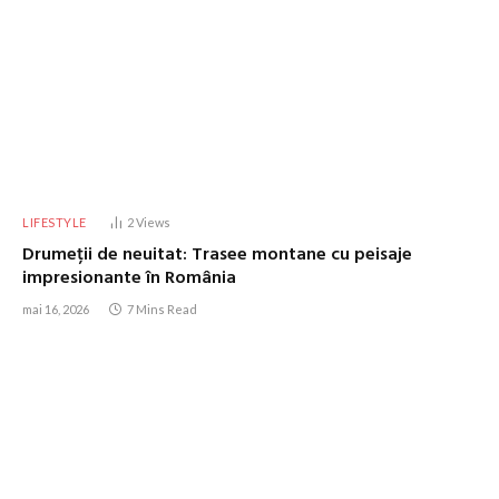
LIFESTYLE
2
Views
Drumeții de neuitat: Trasee montane cu peisaje
impresionante în România
mai 16, 2026
7 Mins Read