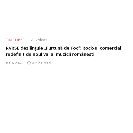
TIMP LIBER
2
Views
RVRSE dezlănțuie „Furtună de Foc”: Rock-ul comercial
redefinit de noul val al muzicii românești
mai 6, 2026
3 Mins Read