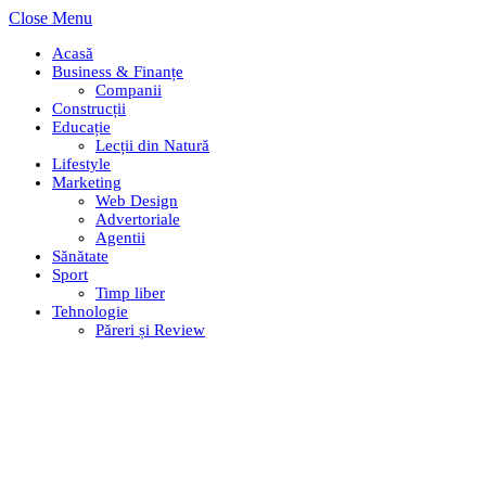
Close Menu
Acasă
Business & Finanțe
Companii
Construcții
Educație
Lecții din Natură
Lifestyle
Marketing
Web Design
Advertoriale
Agentii
Sănătate
Sport
Timp liber
Tehnologie
Păreri și Review