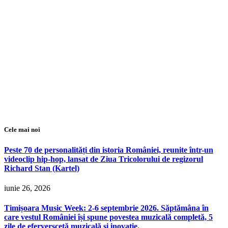
Cele mai noi
Peste 70 de personalități din istoria României, reunite într-un
videoclip hip-hop, lansat de Ziua Tricolorului de regizorul
Richard Stan (Kartel)
iunie 26, 2026
Timișoara Music Week: 2-6 septembrie 2026. Săptămâna în
care vestul României își spune povestea muzicală completă, 5
zile de eferversceță muzicală și inovație.