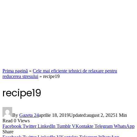
Prima pagină
»
Cele mai eficiente tehnici de relaxare pentru
reducerea stresului
»
recipe19
recipe19
By
Gazeta 24
aprilie 18, 2019
Updated:
august 2, 2025
1 Min
Read
0
Views
Facebook
Twitter
LinkedIn
Tumblr
VKontakte
Telegram
WhatsApp
Share