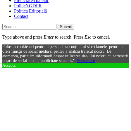
Prelucrarea datelor
Politică GDPR
Politica Editorială
Contact
Submit
Type above and press
Enter
to search. Press
Esc
to cancel.
Folosim cookie-uri pentru a personaliza conținutul și reclamele, pentru a
oferi funcții de social media și pentru a analiza traficul nostru. De
asemenea, partajăm informații despre utilizarea site-ului nostru cu partenerii
noștri de social media, publicitate și analiză.
View more
Acceptă