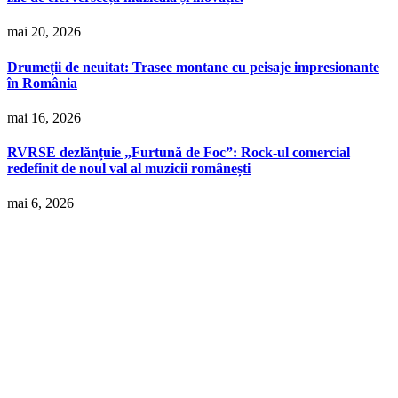
mai 20, 2026
Drumeții de neuitat: Trasee montane cu peisaje impresionante
în România
mai 16, 2026
RVRSE dezlănțuie „Furtună de Foc”: Rock-ul comercial
redefinit de noul val al muzicii românești
mai 6, 2026