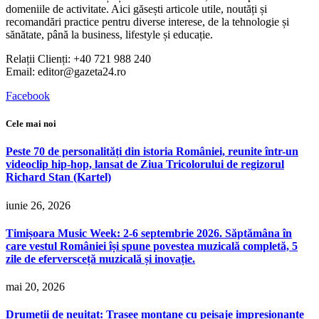
domeniile de activitate. Aici găsești articole utile, noutăți și
recomandări practice pentru diverse interese, de la tehnologie și
sănătate, până la business, lifestyle și educație.
Relații Clienți: +40 721 988 240
Email: editor@gazeta24.ro
Facebook
Cele mai noi
Peste 70 de personalități din istoria României, reunite într-un
videoclip hip-hop, lansat de Ziua Tricolorului de regizorul
Richard Stan (Kartel)
iunie 26, 2026
Timișoara Music Week: 2-6 septembrie 2026. Săptămâna în
care vestul României își spune povestea muzicală completă, 5
zile de eferversceță muzicală și inovație.
mai 20, 2026
Drumeții de neuitat: Trasee montane cu peisaje impresionante