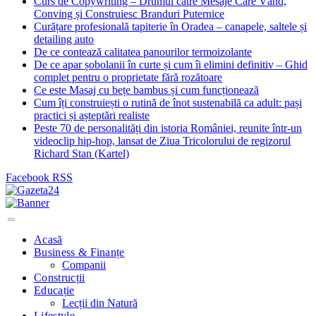
Curs de Copywriting – Drumul către Mesaje Care Vând,
Conving și Construiesc Branduri Puternice
Curățare profesională tapiterie în Oradea – canapele, saltele și
detailing auto
De ce contează calitatea panourilor termoizolante
De ce apar șobolanii în curte și cum îi elimini definitiv – Ghid
complet pentru o proprietate fără rozătoare
Ce este Masaj cu bețe bambus și cum funcționează
Cum îți construiești o rutină de înot sustenabilă ca adult: pași
practici și așteptări realiste
Peste 70 de personalități din istoria României, reunite într-un
videoclip hip-hop, lansat de Ziua Tricolorului de regizorul
Richard Stan (Kartel)
Facebook
RSS
Acasă
Business & Finanțe
Companii
Construcții
Educație
Lecții din Natură
Lifestyle