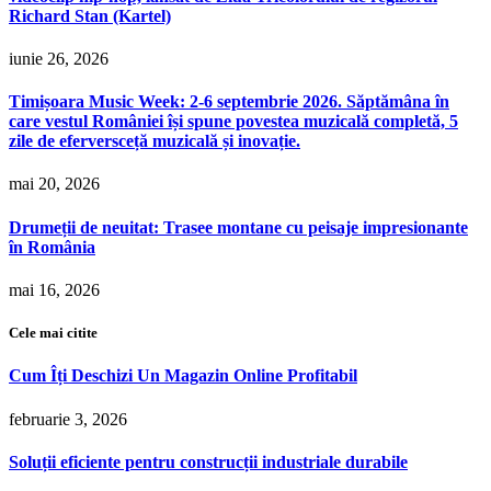
Richard Stan (Kartel)
iunie 26, 2026
Timișoara Music Week: 2-6 septembrie 2026. Săptămâna în
care vestul României își spune povestea muzicală completă, 5
zile de eferversceță muzicală și inovație.
mai 20, 2026
Drumeții de neuitat: Trasee montane cu peisaje impresionante
în România
mai 16, 2026
Cele mai citite
Cum Îți Deschizi Un Magazin Online Profitabil
februarie 3, 2026
Soluții eficiente pentru construcții industriale durabile