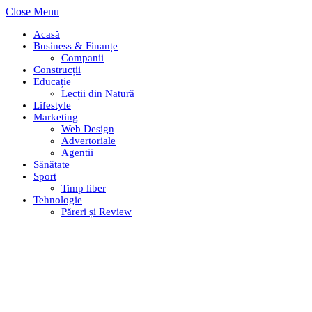
Close Menu
Acasă
Business & Finanțe
Companii
Construcții
Educație
Lecții din Natură
Lifestyle
Marketing
Web Design
Advertoriale
Agentii
Sănătate
Sport
Timp liber
Tehnologie
Păreri și Review