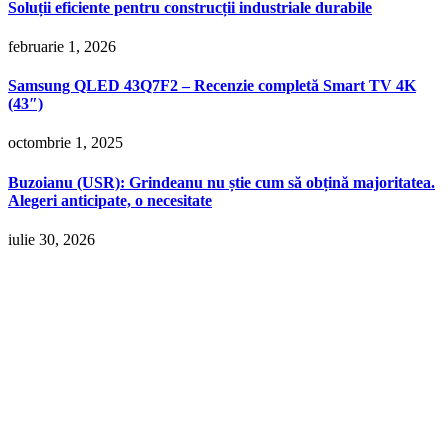
Soluții eficiente pentru construcții industriale durabile
februarie 1, 2026
Samsung QLED 43Q7F2 – Recenzie completă Smart TV 4K
(43″)
octombrie 1, 2025
Buzoianu (USR): Grindeanu nu știe cum să obțină majoritatea.
Alegeri anticipate, o necesitate
iulie 30, 2026