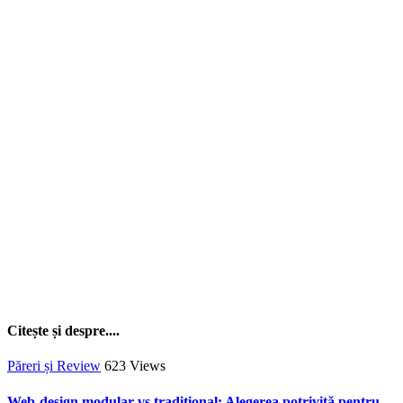
Citește și despre....
Păreri și Review
623
Views
Web-design modular vs tradițional: Alegerea potrivită pentru