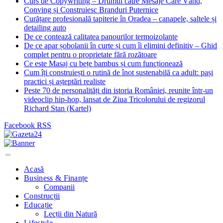
Curs de Copywriting – Drumul către Mesaje Care Vând,
Conving și Construiesc Branduri Puternice
Curățare profesională tapiterie în Oradea – canapele, saltele și
detailing auto
De ce contează calitatea panourilor termoizolante
De ce apar șobolanii în curte și cum îi elimini definitiv – Ghid
complet pentru o proprietate fără rozătoare
Ce este Masaj cu bețe bambus și cum funcționează
Cum îți construiești o rutină de înot sustenabilă ca adult: pași
practici și așteptări realiste
Peste 70 de personalități din istoria României, reunite într-un
videoclip hip-hop, lansat de Ziua Tricolorului de regizorul
Richard Stan (Kartel)
Facebook
RSS
Acasă
Business & Finanțe
Companii
Construcții
Educație
Lecții din Natură
Lifestyle