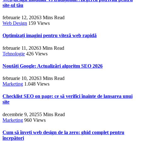
site-ul tău
februarie 12, 2026
3 Mins Read
Web Design
159
Views
Optimizați imagini pentru viteză web rapidă
februarie 11, 2026
3 Mins Read
Tehnologie
426
Views
Noutăți Google: Actualizări algoritm SEO 2026
februarie 10, 2026
3 Mins Read
Marketing
1.048
Views
Checklist SEO on page: ce să verifici înainte de lansarea unui
site
decembrie 9, 2025
5 Mins Read
Marketing
960
Views
Cum să înveți web design de la zero: ghid complet pentru
începători