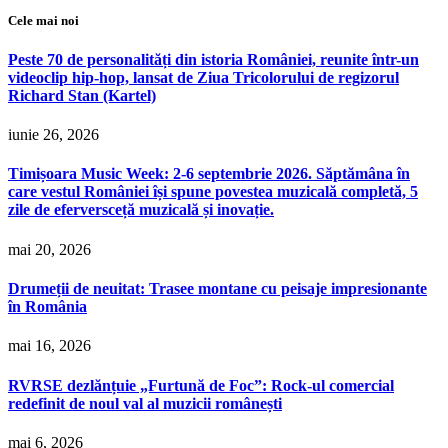
Cele mai noi
Peste 70 de personalități din istoria României, reunite într-un
videoclip hip-hop, lansat de Ziua Tricolorului de regizorul
Richard Stan (Kartel)
iunie 26, 2026
Timișoara Music Week: 2-6 septembrie 2026. Săptămâna în
care vestul României își spune povestea muzicală completă, 5
zile de eferversceță muzicală și inovație.
mai 20, 2026
Drumeții de neuitat: Trasee montane cu peisaje impresionante
în România
mai 16, 2026
RVRSE dezlănțuie „Furtună de Foc”: Rock-ul comercial
redefinit de noul val al muzicii românești
mai 6, 2026