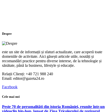
Despre
este un site de informații și sfaturi actualizate, care acoperă toate
domeniile de activitate. Aici găsești articole utile, noutăți și
recomandări practice pentru diverse interese, de la tehnologie și
sănătate, până la business, lifestyle și educație.
Relații Clienți: +40 721 988 240
Email: editor@gazeta24.ro
Facebook
Cele mai noi
Peste 70 de personalități din istoria României, reunite într-un
videoclip hip-hop, lansat de Ziua Tricolorului de regizorul