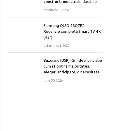
construcții industriale durabile
februarie 1, 2026
Samsung QLED 43Q7F2 –
Recenzie completă Smart TV 4K
(43″)
octombrie 1, 2025
Buzoianu (USR): Grindeanu nu știe
cum să obțină majoritatea.
Alegeri anticipate, o necesitate
iulie 30, 2026