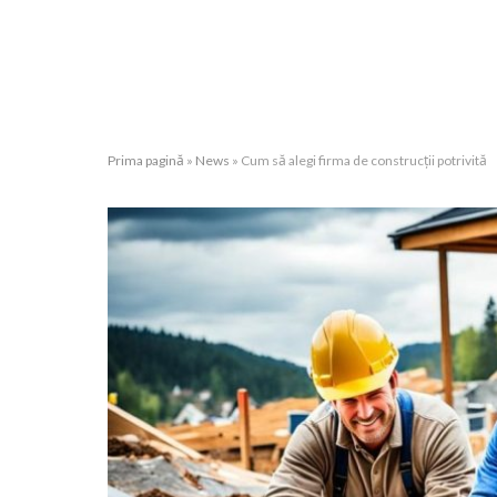
Prima pagină
»
News
»
Cum să alegi firma de construcții potrivită