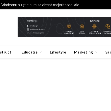
Buzoianu (USR): Grindeanu nu știe cum să obțină majoritatea. Alegeri anticipate, o necesitate
strucții
Educație
Lifestyle
Marketing
Să