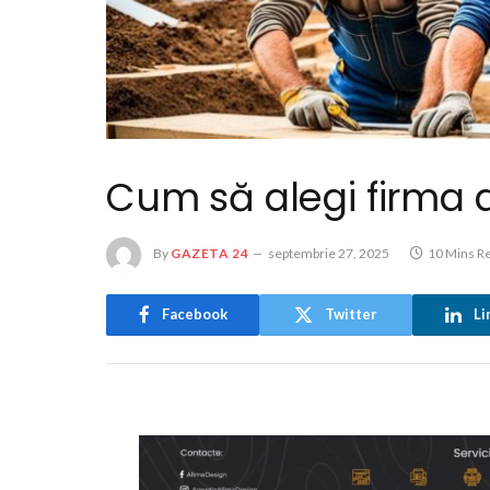
Cum să alegi firma d
By
GAZETA 24
septembrie 27, 2025
10 Mins R
Facebook
Twitter
Li