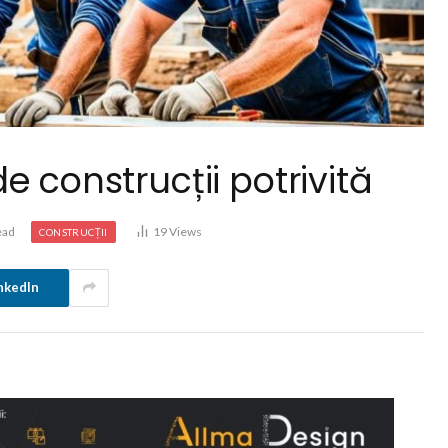
e construcții potrivită
ead
19
Views
CONSTRUCȚII
nkedIn