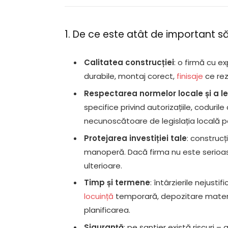
1. De ce este atât de important s
Calitatea construcției
: o firmă cu ex
durabile, montaj corect,
finisaje
ce rez
Respectarea normelor locale și a le
specifice privind autorizațiile, coduril
necunoscătoare de legislația locală po
Protejarea investiției tale
: construcț
manoperă. Dacă firma nu este serioasă,
ulterioare.
Timp și termene
: întârzierile nejust
locuință
temporară, depozitare materi
planificarea.
Siguranță
: pe șantier există riscuri –