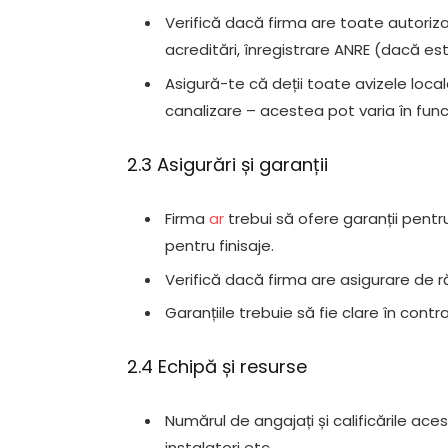
Verifică dacă firma are toate autoriza
acreditări, înregistrare ANRE (dacă este
Asigură-te că deții toate avizele loca
canalizare – acestea pot varia în funcț
2.3 Asigurări și garanții
Firma
ar
trebui să ofere garanții pentru
pentru finisaje.
Verifică dacă firma are asigurare de r
Garanțiile trebuie să fie clare în contr
2.4 Echipă și resurse
Numărul de angajați și calificările ace
instalatori etc.