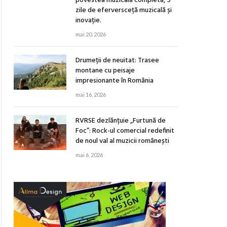
povestea muzicală completă, 5
zile de eferversceță muzicală și
inovație.
mai 20, 2026
Drumeții de neuitat: Trasee
montane cu peisaje
impresionante în România
mai 16, 2026
RVRSE dezlănțuie „Furtună de
Foc”: Rock-ul comercial redefinit
de noul val al muzicii românești
mai 6, 2026