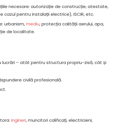
țiile necesare: autorizație de construcție, atestate,
 cazul pentru instalații electrice), ISCIR, etc.
le: urbanism,
mediu
, protecția calității aerului, apa,
ie de localitate.
 lucrări – atât pentru structura propriu-zisă, cât și
ăspundere civilă profesională.
act.
stora:
ingineri
, muncitori calificați, electricieni,