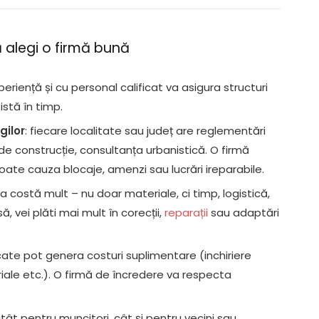
ă alegi o firmă bună
periență și cu personal calificat va asigura structuri
istă în timp.
gilor
: fiecare localitate sau județ are reglementări
e de construcție, consultanța urbanistică. O firmă
ate cauza blocaje, amenzi sau lucrări ireparabile.
ia costă mult – nu doar materiale, ci timp, logistică,
 vei plăti mai mult în corecții,
reparații
sau adaptări
ificate pot genera costuri suplimentare (inchiriere
ale etc.). O firmă de încredere va respecta
 atât pentru muncitori, cât și pentru vecini sau