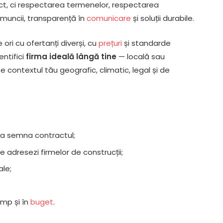
t, ci respectarea termenelor, respectarea
 muncii, transparență în
comunicare
și soluții durabile.
ori cu ofertanți diverși, cu
prețuri
și standarde
entifici
firma ideală lângă tine
— locală sau
 contextul tău geografic, climatic, legal și de
de a semna contractul;
le adresezi firmelor de construcții;
ale;
timp și în
buget
.