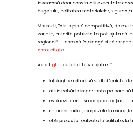
înseamnă doar constructii executate corec
bugetului, calitatea materialelor, siguranța
Mai mult, într-o piață competitivă, de multe 
variate, criteriile potrivite te pot ajuta să id
regională — care să înțeleagă și să respecte
comunitate
.
Acest
ghid
detaliat te va ajuta să:
înțelegi ce criterii să verifici înainte 
afli întrebările importante pe care să 
evaluezi oferte și compara opțiuni loc
reduci riscurile și surprizele în execuție;
obții proiecte realizate la calitate, la 