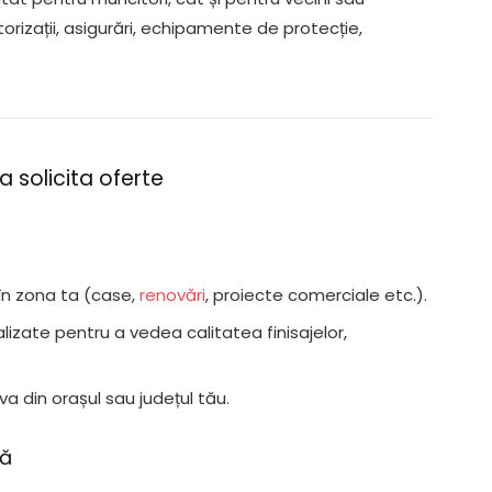
orizații, asigurări, echipamente de protecție,
 a solicita oferte
 în zona ta (case,
renovări
, proiecte comerciale etc.).
nalizate pentru a vedea calitatea finisajelor,
eva din orașul sau județul tău.
lă