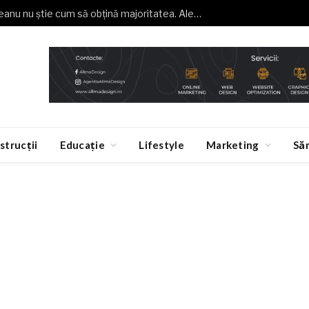
Buzoianu (USR): Grindeanu nu știe cum să obțină majoritatea. Alegeri anticipate, o necesitate
strucții
Educație
Lifestyle
Marketing
Să