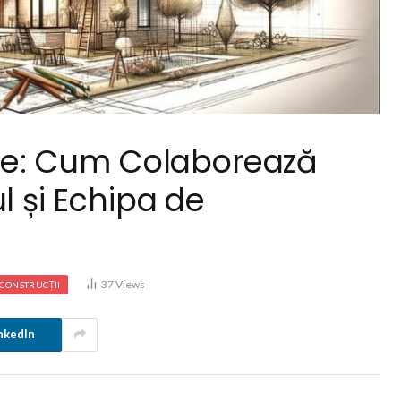
tate: Cum Colaborează
l și Echipa de
37
Views
CONSTRUCȚII
nkedIn