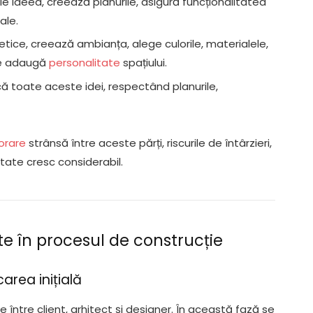
e ideea, creează planurile, asigură funcționalitatea
ale.
tetice, creează ambianța, alege culorile, materialele,
are adaugă
personalitate
spațiului.
ă toate aceste idei, respectând planurile,
orare
strânsă între aceste părți, riscurile de întârzieri,
itate cresc considerabil.
nte în procesul de construcție
carea inițială
re între client, arhitect și designer. În această fază se