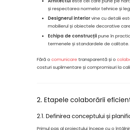
Arhitectul
este cel care pune pe hârti
și respectarea normelor tehnice și leg
Designerul interior
vine cu detalii es
mobilierul și obiectele decorative c
Echipa de construcții
pune în practic
termenele și standardele de calitate.
Fără o
comunicare
transparentă și o
colab
costuri suplimentare și compromisuri la cal
2. Etapele colaborării eficie
2.1. Definirea conceptului și planifi
Primul pas al proiectului începe cu o întâlni