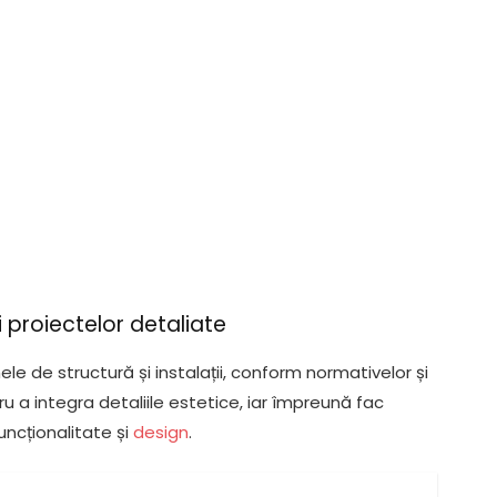
i proiectelor detaliate
ele de structură și instalații, conform normativelor și
 a integra detaliile estetice, iar împreună fac
uncționalitate și
design
.