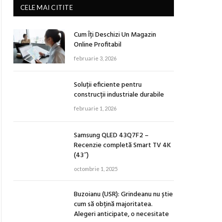
CELE MAI CITITE
Cum Îți Deschizi Un Magazin
Online Profitabil
februarie 3, 2026
Soluții eficiente pentru
construcții industriale durabile
februarie 1, 2026
Samsung QLED 43Q7F2 –
Recenzie completă Smart TV 4K
(43″)
octombrie 1, 2025
Buzoianu (USR): Grindeanu nu știe
cum să obțină majoritatea.
Alegeri anticipate, o necesitate