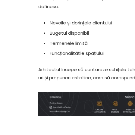
definesc:
Nevoile și dorințele clientului
Bugetul disponibil
Termenele limită
Funcționalitățile spațiului
Arhitectul începe să contureze schițele te
uri și propuneri estetice, care să corespundă 