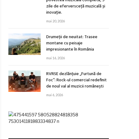
povestea muzicală completă, 5
zile de eferversceță muzicală și
inovație.
mai 20, 2026
Drumeții de neuitat: Trasee
montane cu peisaje
impresionante în România
mai 16, 2026
RVRSE dezlănțuie „Furtună de
Foc”: Rock-ul comercial redefinit
de noul val al muzicii românești
mai 6, 2026