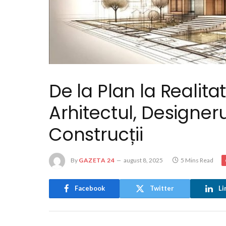
De la Plan la Reali
Arhitectul, Designeru
Construcții
By
GAZETA 24
august 8, 2025
5 Mins Read
Facebook
Twitter
Li