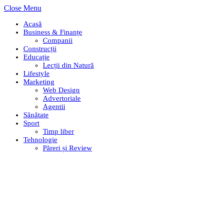
Close Menu
Acasă
Business & Finanțe
Companii
Construcții
Educație
Lecții din Natură
Lifestyle
Marketing
Web Design
Advertoriale
Agentii
Sănătate
Sport
Timp liber
Tehnologie
Păreri și Review