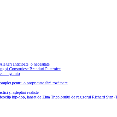
egeri anticipate, o necesitate
g și Construiesc Branduri Puternice
etailing auto
complet pentru o proprietate fără rozătoare
tici și așteptări realiste
ideoclip hip-hop, lansat de Ziua Tricolorului de regizorul Richard Stan (