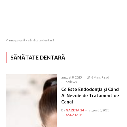
Prima pagină
»
sănătate dentară
SĂNĂTATE DENTARĂ
august 8, 2025
6 Mins Read
5
Views
Ce Este Endodonția și Când
Ai Nevoie de Tratament de
Canal
By
GAZETA 24
august 8, 2025
SĂNĂTATE