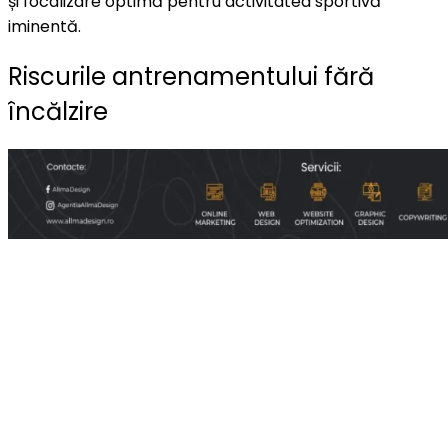
și focalizare optimă pentru activitatea sportivă
iminentă.
Riscurile antrenamentului fără
încălzire