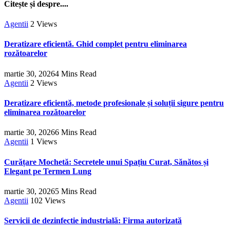
Citește și despre....
Agentii
2
Views
Deratizare eficientă. Ghid complet pentru eliminarea
rozătoarelor
martie 30, 2026
4 Mins Read
Agentii
2
Views
Deratizare eficientă, metode profesionale și soluții sigure pentru
eliminarea rozătoarelor
martie 30, 2026
6 Mins Read
Agentii
1
Views
Curățare Mochetă: Secretele unui Spațiu Curat, Sănătos și
Elegant pe Termen Lung
martie 30, 2026
5 Mins Read
Agentii
102
Views
Servicii de dezinfectie industrială: Firma autorizată