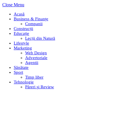
Close Menu
Acasă
Business & Finanțe
Companii
Construcții
Educație
Lecții din Natură
Lifestyle
Marketing
Web Design
Advertoriale
Agentii
Sănătate
Sport
Timp liber
Tehnologie
Păreri și Review