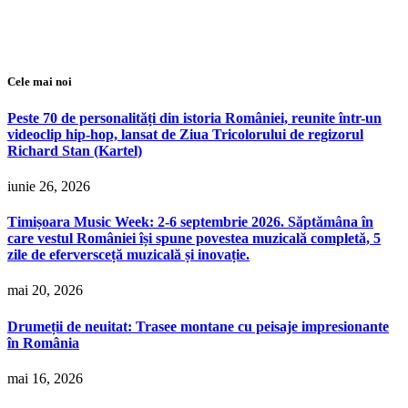
Cele mai noi
Peste 70 de personalități din istoria României, reunite într-un
videoclip hip-hop, lansat de Ziua Tricolorului de regizorul
Richard Stan (Kartel)
iunie 26, 2026
Timișoara Music Week: 2-6 septembrie 2026. Săptămâna în
care vestul României își spune povestea muzicală completă, 5
zile de eferversceță muzicală și inovație.
mai 20, 2026
Drumeții de neuitat: Trasee montane cu peisaje impresionante
în România
mai 16, 2026