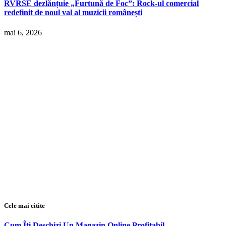
RVRSE dezlănțuie „Furtună de Foc”: Rock-ul comercial
redefinit de noul val al muzicii românești
mai 6, 2026
Cele mai citite
Cum Îți Deschizi Un Magazin Online Profitabil