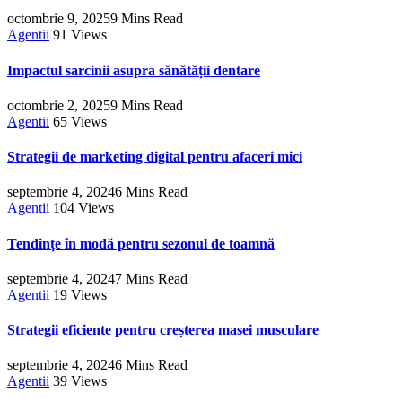
octombrie 9, 2025
9 Mins Read
Agentii
91
Views
Impactul sarcinii asupra sănătății dentare
octombrie 2, 2025
9 Mins Read
Agentii
65
Views
Strategii de marketing digital pentru afaceri mici
septembrie 4, 2024
6 Mins Read
Agentii
104
Views
Tendințe în modă pentru sezonul de toamnă
septembrie 4, 2024
7 Mins Read
Agentii
19
Views
Strategii eficiente pentru creșterea masei musculare
septembrie 4, 2024
6 Mins Read
Agentii
39
Views