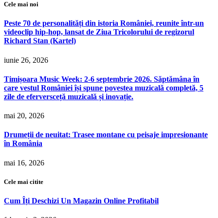
Cele mai noi
Peste 70 de personalități din istoria României, reunite într-un
videoclip hip-hop, lansat de Ziua Tricolorului de regizorul
Richard Stan (Kartel)
iunie 26, 2026
Timișoara Music Week: 2-6 septembrie 2026. Săptămâna în
care vestul României își spune povestea muzicală completă, 5
zile de eferversceță muzicală și inovație.
mai 20, 2026
Drumeții de neuitat: Trasee montane cu peisaje impresionante
în România
mai 16, 2026
Cele mai citite
Cum Îți Deschizi Un Magazin Online Profitabil