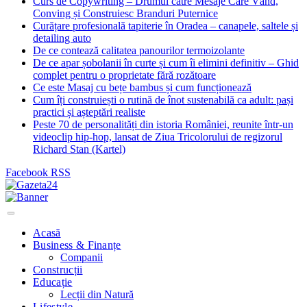
Curs de Copywriting – Drumul către Mesaje Care Vând,
Conving și Construiesc Branduri Puternice
Curățare profesională tapiterie în Oradea – canapele, saltele și
detailing auto
De ce contează calitatea panourilor termoizolante
De ce apar șobolanii în curte și cum îi elimini definitiv – Ghid
complet pentru o proprietate fără rozătoare
Ce este Masaj cu bețe bambus și cum funcționează
Cum îți construiești o rutină de înot sustenabilă ca adult: pași
practici și așteptări realiste
Peste 70 de personalități din istoria României, reunite într-un
videoclip hip-hop, lansat de Ziua Tricolorului de regizorul
Richard Stan (Kartel)
Facebook
RSS
Acasă
Business & Finanțe
Companii
Construcții
Educație
Lecții din Natură
Lifestyle