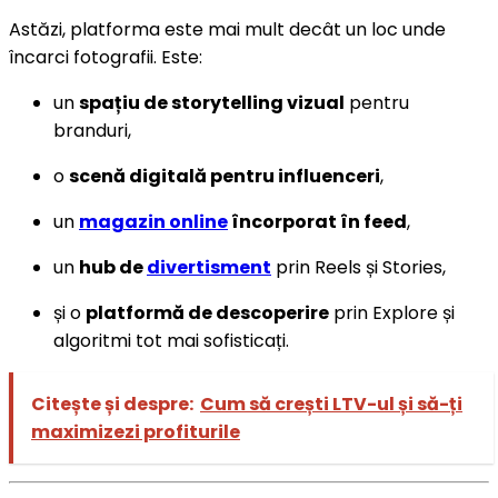
Astăzi, platforma este mai mult decât un loc unde
încarci fotografii. Este:
un
spațiu de storytelling vizual
pentru
branduri,
o
scenă digitală pentru influenceri
,
un
magazin online
încorporat în feed
,
un
hub de
divertisment
prin Reels și Stories,
și o
platformă de descoperire
prin Explore și
algoritmi tot mai sofisticați.
Citește și despre:
Cum să crești LTV-ul și să-ți
maximizezi profiturile