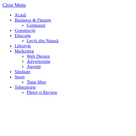
Close Menu
Acasă
Business & Finanțe
Companii
Construcții
Educație
Lecții din Natură
Lifestyle
Marketing
Web Design
Advertoriale
Agentii
Sănătate
Sport
Timp liber
Tehnologie
Păreri și Review