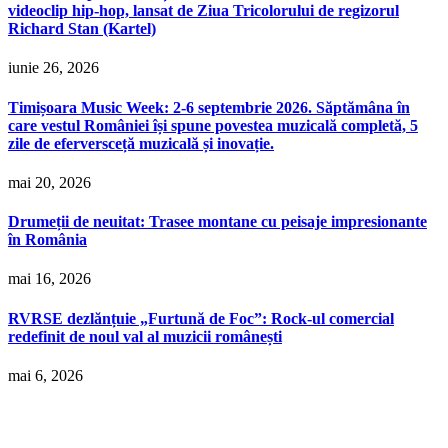
videoclip hip-hop, lansat de Ziua Tricolorului de regizorul
Richard Stan (Kartel)
iunie 26, 2026
Timișoara Music Week: 2-6 septembrie 2026. Săptămâna în
care vestul României își spune povestea muzicală completă, 5
zile de eferversceță muzicală și inovație.
mai 20, 2026
Drumeții de neuitat: Trasee montane cu peisaje impresionante
în România
mai 16, 2026
RVRSE dezlănțuie „Furtună de Foc”: Rock-ul comercial
redefinit de noul val al muzicii românești
mai 6, 2026