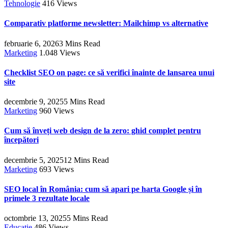
Tehnologie
416
Views
Comparativ platforme newsletter: Mailchimp vs alternative
februarie 6, 2026
3 Mins Read
Marketing
1.048
Views
Checklist SEO on page: ce să verifici înainte de lansarea unui
site
decembrie 9, 2025
5 Mins Read
Marketing
960
Views
Cum să înveți web design de la zero: ghid complet pentru
începători
decembrie 5, 2025
12 Mins Read
Marketing
693
Views
SEO local în România: cum să apari pe harta Google și în
primele 3 rezultate locale
octombrie 13, 2025
5 Mins Read
Educație
486
Views