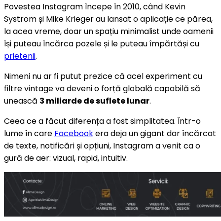
Povestea Instagram începe în 2010, când Kevin
Systrom și Mike Krieger au lansat o aplicație ce părea,
la acea vreme, doar un spațiu minimalist unde oamenii
își puteau încărca pozele și le puteau împărtăși cu
prietenii
.
Nimeni nu ar fi putut prezice că acel experiment cu
filtre vintage va deveni o forță globală capabilă să
unească
3 miliarde de suflete lunar
.
Ceea ce a făcut diferența a fost simplitatea. Într-o
lume în care
Facebook
era deja un gigant dar încărcat
de texte, notificări și opțiuni, Instagram a venit ca o
gură de aer: vizual, rapid, intuitiv.