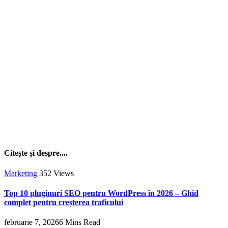
Citește și despre....
Marketing
352
Views
Top 10 pluginuri SEO pentru WordPress în 2026 – Ghid
complet pentru creșterea traficului
februarie 7, 2026
6 Mins Read