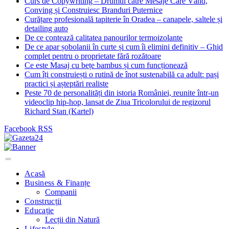
Curs de Copywriting – Drumul către Mesaje Care Vând,
Conving și Construiesc Branduri Puternice
Curățare profesională tapiterie în Oradea – canapele, saltele și
detailing auto
De ce contează calitatea panourilor termoizolante
De ce apar șobolanii în curte și cum îi elimini definitiv – Ghid
complet pentru o proprietate fără rozătoare
Ce este Masaj cu bețe bambus și cum funcționează
Cum îți construiești o rutină de înot sustenabilă ca adult: pași
practici și așteptări realiste
Peste 70 de personalități din istoria României, reunite într-un
videoclip hip-hop, lansat de Ziua Tricolorului de regizorul
Richard Stan (Kartel)
Facebook
RSS
Acasă
Business & Finanțe
Companii
Construcții
Educație
Lecții din Natură
Lifestyle