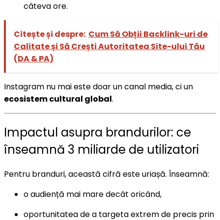
câteva ore.
Citește și despre:
Cum Să Obții Backlink-uri de
Calitate și Să Crești Autoritatea Site-ului Tău
(DA & PA)
Instagram nu mai este doar un canal media, ci un
ecosistem cultural global
.
Impactul asupra brandurilor: ce
înseamnă 3 miliarde de utilizatori
Pentru branduri, această cifră este uriașă. Înseamnă:
o audiență mai mare decât oricând,
oportunitatea de a targeta extrem de precis prin