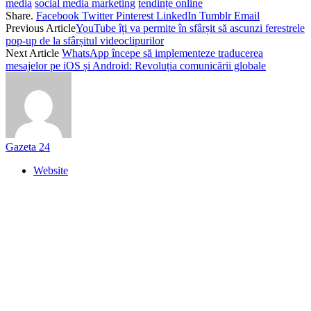
media
social media marketing
tendințe online
Share.
Facebook
Twitter
Pinterest
LinkedIn
Tumblr
Email
Previous Article
YouTube îți va permite în sfârșit să ascunzi ferestrele
pop-up de la sfârșitul videoclipurilor
Next Article
WhatsApp începe să implementeze traducerea
mesajelor pe iOS și Android: Revoluția comunicării globale
Gazeta 24
Website