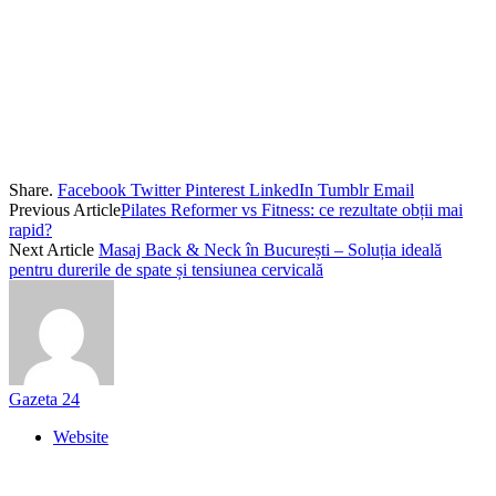
Share.
Facebook
Twitter
Pinterest
LinkedIn
Tumblr
Email
Previous Article
Pilates Reformer vs Fitness: ce rezultate obții mai
rapid?
Next Article
Masaj Back & Neck în București – Soluția ideală
pentru durerile de spate și tensiunea cervicală
Gazeta 24
Website