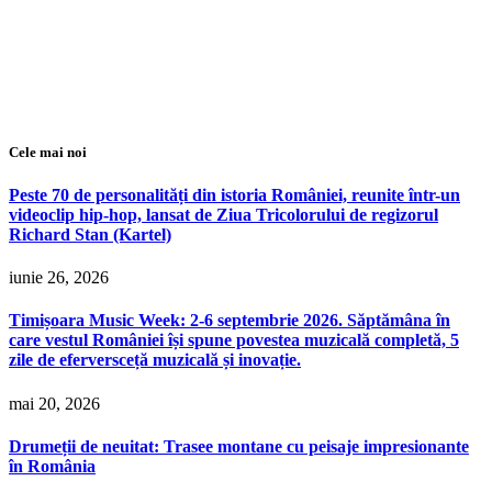
Cele mai noi
Peste 70 de personalități din istoria României, reunite într-un
videoclip hip-hop, lansat de Ziua Tricolorului de regizorul
Richard Stan (Kartel)
iunie 26, 2026
Timișoara Music Week: 2-6 septembrie 2026. Săptămâna în
care vestul României își spune povestea muzicală completă, 5
zile de eferversceță muzicală și inovație.
mai 20, 2026
Drumeții de neuitat: Trasee montane cu peisaje impresionante
în România