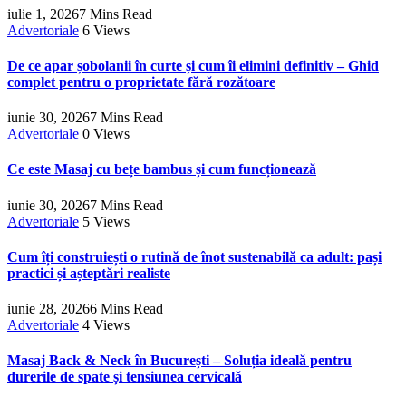
iulie 1, 2026
7 Mins Read
Advertoriale
6
Views
De ce apar șobolanii în curte și cum îi elimini definitiv – Ghid
complet pentru o proprietate fără rozătoare
iunie 30, 2026
7 Mins Read
Advertoriale
0
Views
Ce este Masaj cu bețe bambus și cum funcționează
iunie 30, 2026
7 Mins Read
Advertoriale
5
Views
Cum îți construiești o rutină de înot sustenabilă ca adult: pași
practici și așteptări realiste
iunie 28, 2026
6 Mins Read
Advertoriale
4
Views
Masaj Back & Neck în București – Soluția ideală pentru
durerile de spate și tensiunea cervicală