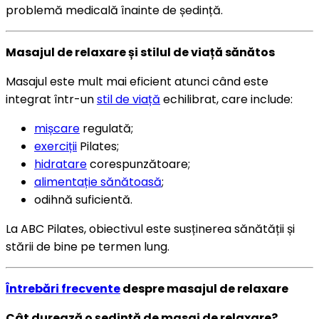
problemă medicală înainte de ședință.
Masajul de relaxare și stilul de viață sănătos
Masajul este mult mai eficient atunci când este
integrat într-un
stil de viață
echilibrat, care include:
mișcare
regulată;
exerciții
Pilates;
hidratare
corespunzătoare;
alimentație sănătoasă
;
odihnă suficientă.
La ABC Pilates, obiectivul este susținerea sănătății și
stării de bine pe termen lung.
Întrebări frecvente
despre masajul de relaxare
Cât durează o ședință de masaj de relaxare?