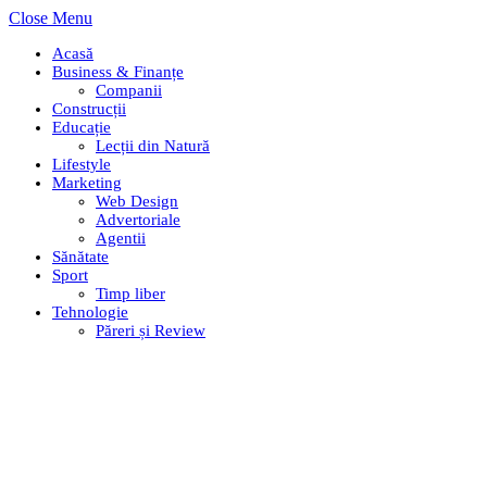
Close Menu
Acasă
Business & Finanțe
Companii
Construcții
Educație
Lecții din Natură
Lifestyle
Marketing
Web Design
Advertoriale
Agentii
Sănătate
Sport
Timp liber
Tehnologie
Păreri și Review