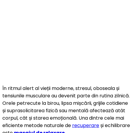
În ritmul alert al vieții moderne, stresul, oboseala și
tensiunile musculare au devenit parte din rutina zilnică.
Orele petrecute la birou, lipsa mișcării, grijile cotidiene
și suprasolicitarea fizică sau mentală afectează atât
corpul, cât și starea emoțională. Una dintre cele mai
eficiente metode naturale de
recuperare
și echilibrare
este
masajul de relaxare
.