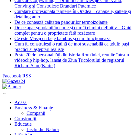
Curs de Copywriting – Drumul către Mesaje Care Vând,
Conving și Construiesc Branduri Puternice
Curățare profesională tapiterie în Oradea – canapele, saltele și
detailing auto
De ce contează calitatea panourilor termoizolante
De ce apar șobolanii în curte și cum îi elimini definitiv – Ghid
complet pentru o proprietate fără rozătoare
Ce este Masaj cu bețe bambus și cum funcționează
Cum îți construiești o rutină de înot sustenabilă ca adult: pași
practici și așteptări realiste
Peste 70 de personalități din istoria României, reunite într-un
videoclip hip-hop, lansat de Ziua Tricolorului de regizorul
Richard Stan (Kartel)
Facebook
RSS
Acasă
Business & Finanțe
Companii
Construcții
Educație
Lecții din Natură
Lifestyle