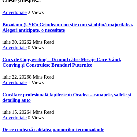
Citește și despre....
Advertoriale
2
Views
Buzoianu (USR): Grindeanu nu știe cum să obțină majoritatea.
Alegeri anticipate, o necesitate
iulie 30, 2026
2 Mins Read
Advertoriale
0
Views
Curs de Copywriting – Drumul către Mesaje Care Vând,
Conving și Construiesc Branduri Puternice
iulie 22, 2026
8 Mins Read
Advertoriale
1
Views
Curățare profesională tapiterie în Oradea – canapele, saltele și
detailing auto
iulie 15, 2026
4 Mins Read
Advertoriale
0
Views
De ce contează calitatea panourilor termoizolante