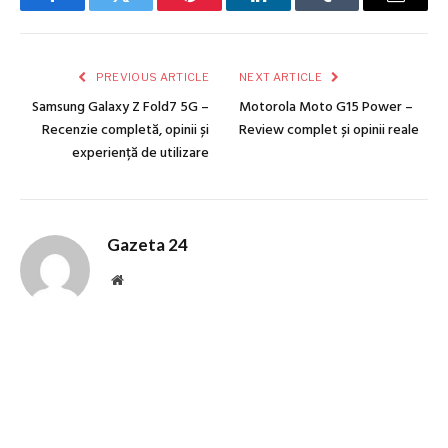
Facebook
Twitter
Pinterest
LinkedIn
Tumblr
Email
PREVIOUS ARTICLE
NEXT ARTICLE
Samsung Galaxy Z Fold7 5G –
Motorola Moto G15 Power –
Recenzie completă, opinii și
Review complet și opinii reale
experiență de utilizare
Gazeta 24
Website