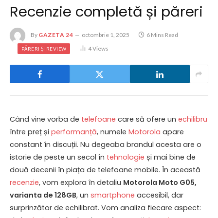
Recenzie completă și păreri
By
GAZETA 24
octombrie 1, 2025
6 Mins Read
4
Views
PĂRERI ȘI REVIEW
Când vine vorba de
telefoane
care să ofere un
echilibru
între preț și
performanță
, numele
Motorola
apare
constant în discuții. Nu degeaba brandul acesta are o
istorie de peste un secol în
tehnologie
și mai bine de
două decenii în piața de telefoane mobile. În această
recenzie
, vom explora în detaliu
Motorola Moto G05,
varianta de 128GB
, un
smartphone
accesibil, dar
surprinzător de echilibrat. Vom analiza fiecare aspect: