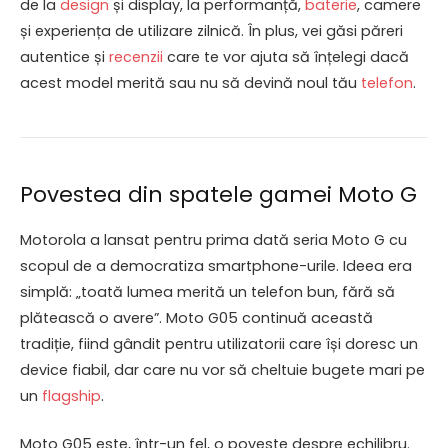
de la
design
și display, la performanță,
baterie
, camere
și experiența de utilizare zilnică. În plus, vei găsi păreri
autentice și
recenzii
care te vor ajuta să înțelegi dacă
acest model merită sau nu să devină noul tău
telefon
.
Povestea din spatele gamei Moto G
Motorola a lansat pentru prima dată seria Moto G cu
scopul de a democratiza smartphone-urile. Ideea era
simplă: „toată lumea merită un telefon bun, fără să
plătească o avere”. Moto G05 continuă această
tradiție, fiind gândit pentru utilizatorii care își doresc un
device fiabil, dar care nu vor să cheltuie bugete mari pe
un
flagship
.
Moto G05 este, într-un fel, o poveste despre echilibru.