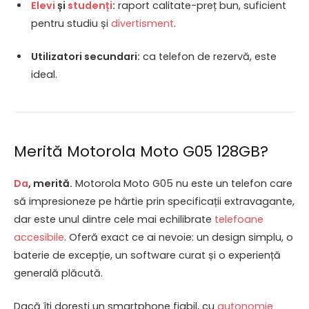
Elevi
și
studenți
:
raport calitate-preț bun, suficient
pentru studiu și
divertisment
.
Utilizatori secundari:
ca telefon de rezervă, este
ideal.
Merită Motorola Moto G05 128GB?
Da
, merită.
Motorola Moto G05 nu este un telefon care
să impresioneze pe hârtie prin specificații extravagante,
dar este unul dintre cele mai echilibrate
telefoane
accesibile
. Oferă exact ce ai nevoie: un design simplu, o
baterie de excepție, un software curat și o experiență
generală plăcută.
Dacă îți dorești un smartphone fiabil, cu
autonomie