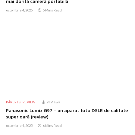
mai dorită cameră portabilă
octombrie 4, 2025
5 Mins Read
PĂRERI ȘI REVIEW
23
Views
Panasonic Lumix G97 – un aparat foto DSLR de calitate
superioară (review)
octombrie 4, 2025
6 Mins Read