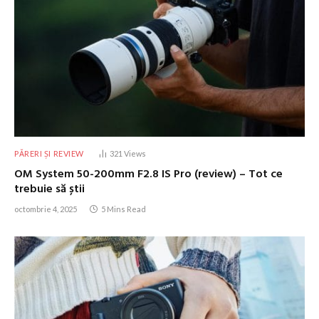
PĂRERI ȘI REVIEW
321
Views
OM System 50-200mm F2.8 IS Pro (review) – Tot ce
trebuie să știi
octombrie 4, 2025
5 Mins Read