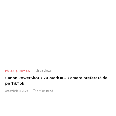
PĂRERI ȘI REVIEW
33
Views
Canon PowerShot G7X Mark III – Camera preferată de
pe TikTok
octombrie 4, 2025
6 Mins Read