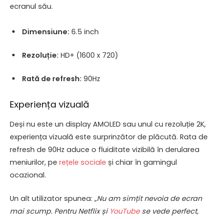
ecranul său.
Dimensiune:
6.5 inch
Rezoluție:
HD+ (1600 x 720)
Rată de refresh:
90Hz
Experiența vizuală
Deși nu este un display AMOLED sau unul cu rezoluție 2K,
experiența vizuală este surprinzător de plăcută. Rata de
refresh de 90Hz aduce o fluiditate vizibilă în derularea
meniurilor, pe
rețele sociale
și chiar în gamingul
ocazional.
Un alt utilizator spunea:
„Nu am simțit nevoia de ecran
mai scump. Pentru Netflix și
YouTube
se vede perfect,