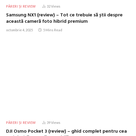
PĂRERI ȘI REVIEW
32
Views
Samsung NX1 (review) – Tot ce trebuie să știi despre
această cameră foto hibrid premium
octombrie 4, 2025
5 Mins Read
PĂRERI ȘI REVIEW
39
Views
DJI Osmo Pocket 3 (review) – ghid complet pentru cea