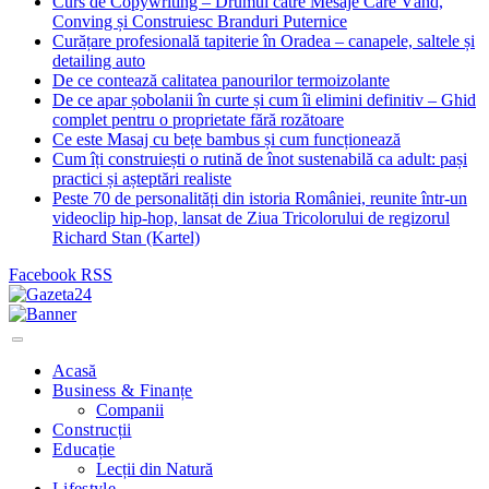
Curs de Copywriting – Drumul către Mesaje Care Vând,
Conving și Construiesc Branduri Puternice
Curățare profesională tapiterie în Oradea – canapele, saltele și
detailing auto
De ce contează calitatea panourilor termoizolante
De ce apar șobolanii în curte și cum îi elimini definitiv – Ghid
complet pentru o proprietate fără rozătoare
Ce este Masaj cu bețe bambus și cum funcționează
Cum îți construiești o rutină de înot sustenabilă ca adult: pași
practici și așteptări realiste
Peste 70 de personalități din istoria României, reunite într-un
videoclip hip-hop, lansat de Ziua Tricolorului de regizorul
Richard Stan (Kartel)
Facebook
RSS
Acasă
Business & Finanțe
Companii
Construcții
Educație
Lecții din Natură
Lifestyle