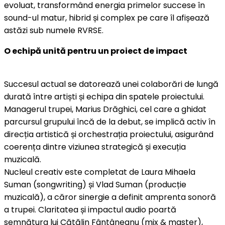
evoluat, transformând energia primelor succese în
sound-ul matur, hibrid și complex pe care îl afișează
astăzi sub numele RVRSE.
O echipă unită pentru un proiect de impact
Succesul actual se datorează unei colaborări de lungă
durată între artiști și echipa din spatele proiectului.
Managerul trupei, Marius Drăghici, cel care a ghidat
parcursul grupului încă de la debut, se implică activ în
direcția artistică și orchestrația proiectului, asigurând
coerența dintre viziunea strategică și execuția
muzicală.
Nucleul creativ este completat de Laura Mihaela
Suman (songwriting) și Vlad Suman (producție
muzicală), a căror sinergie a definit amprenta sonoră
a trupei. Claritatea și impactul audio poartă
semnătura lui Cătălin Fântâneanu (mix & master),