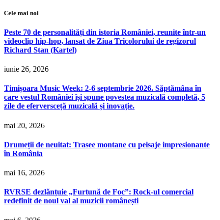
Cele mai noi
Peste 70 de personalități din istoria României, reunite într-un
videoclip hip-hop, lansat de Ziua Tricolorului de regizorul
Richard Stan (Kartel)
iunie 26, 2026
Timișoara Music Week: 2-6 septembrie 2026. Săptămâna în
care vestul României își spune povestea muzicală completă, 5
zile de eferversceță muzicală și inovație.
mai 20, 2026
Drumeții de neuitat: Trasee montane cu peisaje impresionante
în România
mai 16, 2026
RVRSE dezlănțuie „Furtună de Foc”: Rock-ul comercial
redefinit de noul val al muzicii românești