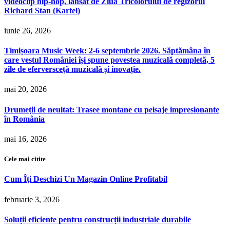
videoclip hip-hop, lansat de Ziua Tricolorului de regizorul
Richard Stan (Kartel)
iunie 26, 2026
Timișoara Music Week: 2-6 septembrie 2026. Săptămâna în
care vestul României își spune povestea muzicală completă, 5
zile de eferversceță muzicală și inovație.
mai 20, 2026
Drumeții de neuitat: Trasee montane cu peisaje impresionante
în România
mai 16, 2026
Cele mai citite
Cum Îți Deschizi Un Magazin Online Profitabil
februarie 3, 2026
Soluții eficiente pentru construcții industriale durabile