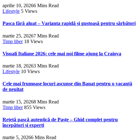
aprilie 10, 2026
6 Mins Read
Lifestyle
5
Views
Pasca fără aluat – Varianta rapidă și gustoasă pentru sărbători
martie 25, 2026
7 Mins Read
Timp liber
18
Views
Visuali Italiane 2026: cele mai noi filme ajung la Craiova
martie 18, 2026
3 Mins Read
Lifestyle
10
Views
Cele mai frumoase locuri ascunse din Banat pentru o vacanță
de neuitat
martie 15, 2026
8 Mins Read
Timp liber
855
Views
Rețetă pască autentică de Paște – Ghid complet pentru
începători și experți
martie 5, 2026
6 Mins Read