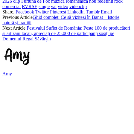
2026
clip
Furtuna de Foc
muzica romaneasca
nou
redefinit
rock
comercial
RVRSE
single
val
video
videoclip
Share.
Facebook
Twitter
Pinterest
LinkedIn
Tumblr
Email
Previous Article
Ghid complet: Ce să vizitezi în Banat – Istorie,
natură și tradiții
Next Article
Festivalul Suflet de România: Peste 100 de producători
și artizani locali, apreciați de 25.000 de participanți sosiți pe
Domeniul Regal Săvârșin
Amy