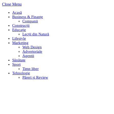
Close Menu
Acasă
Business & Finanțe
Companii
Construcții
Educație
Lecții din Natură
Lifestyle
Marketing
Web Design
Advertoriale
Agentii
Sănătate
Sport
Timp liber
Tehnologie
Păreri și Review