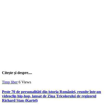
Citește și despre....
Timp liber
6
Views
Peste 70 de personalități din istoria României, reunite într-un
videoclip hip-hop, lansat de Ziua Tricolorului de regizorul
Richard Stan (Kartel)