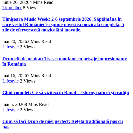
iunie 26, 2026
4 Mins Read
Timp liber
8
Views
Timișoara Music Week: 2-6 septembrie 2026. Săptămâna în
care vestul României își spune povestea muzicală completă, 5
zile de eferversceță muzicală și inovație.
mai 20, 2026
3 Mins Read
Lifestyle
2
Views
Drumeții de neuitat: Trasee montane cu peisaje impresionante
în România
mai 16, 2026
7 Mins Read
Lifestyle
2
Views
Ghid complet: Ce să vizitezi în Banat – Istorie, natură și tradiții
mai 5, 2026
8 Mins Read
Lifestyle
2
Views
Cum să faci Drob de miel perfect: Rețeta tradițională pas cu
pas