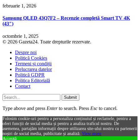
februarie 1, 2026
Samsung QLED 43Q7F2 – Recenzie completă Smart TV 4K
(43″)
octombrie 1, 2025
© 2026 Gazeta24. Toate drepturile rezervate.
Despre noi
Politică Cookies
Termeni și condiții
Prelucrarea datelor
Politică GDPR
Politica Editorială
Contact
Submit
Type above and press
Enter
to search. Press
Esc
to cancel.
Folosim cookie-uri pentru a personaliza conținutul și reclamele, pentru a
oferi funcții de social media și pentru a analiza traficul nostru. De
asemenea, partajăm informații despre utilizarea site-ului nostru cu partenerii
noștri de social media, publicitate și analiză.
View more
Acceptă