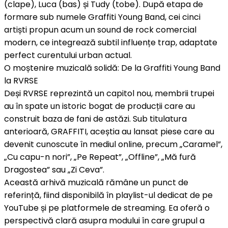
(clape), Luca (bas) și Tudy (tobe). După etapa de
formare sub numele Graffiti Young Band, cei cinci
artiști propun acum un sound de rock comercial
modern, ce integrează subtil influențe trap, adaptate
perfect curentului urban actual.
O moștenire muzicală solidă: De la Graffiti Young Band
la RVRSE
Deși RVRSE reprezintă un capitol nou, membrii trupei
au în spate un istoric bogat de producții care au
construit baza de fani de astăzi. Sub titulatura
anterioară, GRAFFITI, aceștia au lansat piese care au
devenit cunoscute în mediul online, precum „Caramel”,
„Cu capu-n nori”, „Pe Repeat”, „Offline”, „Mă fură
Dragostea” sau „Zi Ceva”.
Această arhivă muzicală rămâne un punct de
referință, fiind disponibilă în playlist-ul dedicat de pe
YouTube și pe platformele de streaming. Ea oferă o
perspectivă clară asupra modului în care grupul a