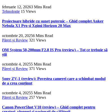
februarie 12, 2026
3 Mins Read
Tehnologie
15
Views
Proiectoare hibride cu sunet puternic – Ghid complet Anker
Nebula X1 Pro și Xgimi Horizon 20 Max
octombrie 20, 2025
6 Mins Read
Păreri și Review
321
Views
OM System 50-200mm F2.8 IS Pro (review) – Tot ce trebuie să
știi
octombrie 4, 2025
5 Mins Read
Păreri și Review
371
Views
Sony ZV-1 (review): Povestea camerei care a schimbat modul
de a crea conținut
octombrie 4, 2025
5 Mins Read
Păreri și Review
257
Views
Canon PowerShot V10 (review) – Ghid complet pentru
creatori, vloggeri și pasionați de călătorii