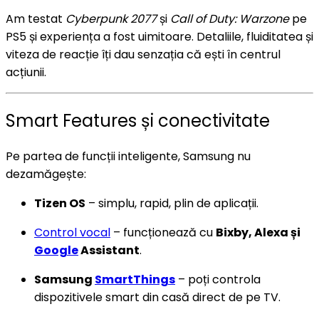
Am testat
Cyberpunk 2077
și
Call of Duty: Warzone
pe
PS5 și experiența a fost uimitoare. Detaliile, fluiditatea și
viteza de reacție îți dau senzația că ești în centrul
acțiunii.
Smart Features și conectivitate
Pe partea de funcții inteligente, Samsung nu
dezamăgește:
Tizen OS
– simplu, rapid, plin de aplicații.
Control vocal
– funcționează cu
Bixby, Alexa și
Google
Assistant
.
Samsung
SmartThings
– poți controla
dispozitivele smart din casă direct de pe TV.