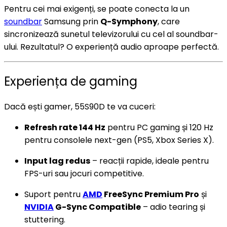
Pentru cei mai exigenți, se poate conecta la un
soundbar
Samsung prin
Q-Symphony
, care
sincronizează sunetul televizorului cu cel al soundbar-
ului. Rezultatul? O experiență audio aproape perfectă.
Experiența de gaming
Dacă ești gamer, 55S90D te va cuceri:
Refresh rate 144 Hz
pentru PC gaming și 120 Hz
pentru consolele next-gen (PS5, Xbox Series X).
Input lag redus
– reacții rapide, ideale pentru
FPS-uri sau jocuri competitive.
Suport pentru
AMD
FreeSync Premium Pro
și
NVIDIA
G-Sync Compatible
– adio tearing și
stuttering.