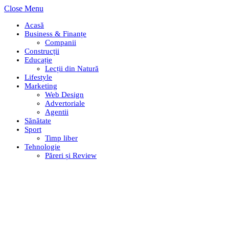
Close Menu
Acasă
Business & Finanțe
Companii
Construcții
Educație
Lecții din Natură
Lifestyle
Marketing
Web Design
Advertoriale
Agentii
Sănătate
Sport
Timp liber
Tehnologie
Păreri și Review