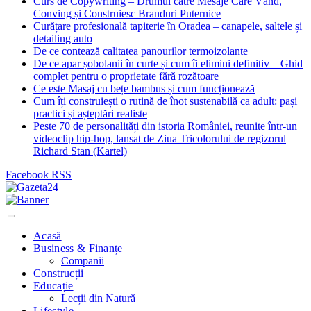
Curs de Copywriting – Drumul către Mesaje Care Vând,
Conving și Construiesc Branduri Puternice
Curățare profesională tapiterie în Oradea – canapele, saltele și
detailing auto
De ce contează calitatea panourilor termoizolante
De ce apar șobolanii în curte și cum îi elimini definitiv – Ghid
complet pentru o proprietate fără rozătoare
Ce este Masaj cu bețe bambus și cum funcționează
Cum îți construiești o rutină de înot sustenabilă ca adult: pași
practici și așteptări realiste
Peste 70 de personalități din istoria României, reunite într-un
videoclip hip-hop, lansat de Ziua Tricolorului de regizorul
Richard Stan (Kartel)
Facebook
RSS
Acasă
Business & Finanțe
Companii
Construcții
Educație
Lecții din Natură
Lifestyle