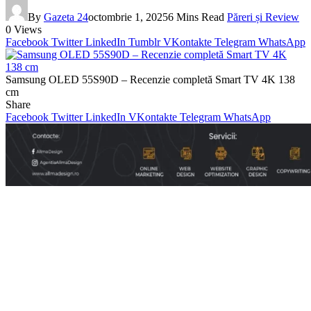
By
Gazeta 24
octombrie 1, 2025
6 Mins Read
Păreri și Review
0
Views
Facebook
Twitter
LinkedIn
Tumblr
VKontakte
Telegram
WhatsApp
Samsung OLED 55S90D – Recenzie completă Smart TV 4K 138
cm
Share
Facebook
Twitter
LinkedIn
VKontakte
Telegram
WhatsApp