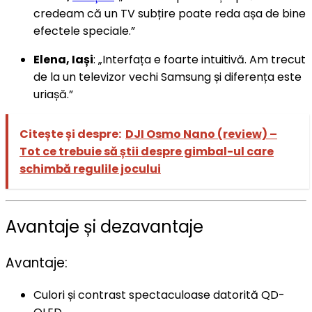
credeam că un TV subțire poate reda așa de bine
efectele speciale.”
Elena, Iași
: „Interfața e foarte intuitivă. Am trecut
de la un televizor vechi Samsung și diferența este
uriașă.”
Citește și despre:
DJI Osmo Nano (review) –
Tot ce trebuie să știi despre gimbal-ul care
schimbă regulile jocului
Avantaje și dezavantaje
Avantaje:
Culori și contrast spectaculoase datorită QD-