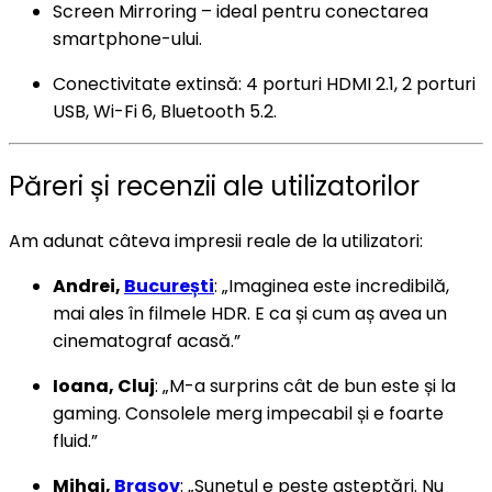
Screen Mirroring – ideal pentru conectarea
smartphone-ului.
Conectivitate extinsă: 4 porturi HDMI 2.1, 2 porturi
USB, Wi-Fi 6, Bluetooth 5.2.
Păreri și recenzii ale utilizatorilor
Am adunat câteva impresii reale de la utilizatori:
Andrei,
București
: „Imaginea este incredibilă,
mai ales în filmele HDR. E ca și cum aș avea un
cinematograf acasă.”
Ioana, Cluj
: „M-a surprins cât de bun este și la
gaming. Consolele merg impecabil și e foarte
fluid.”
Mihai,
Brașov
: „Sunetul e peste așteptări. Nu