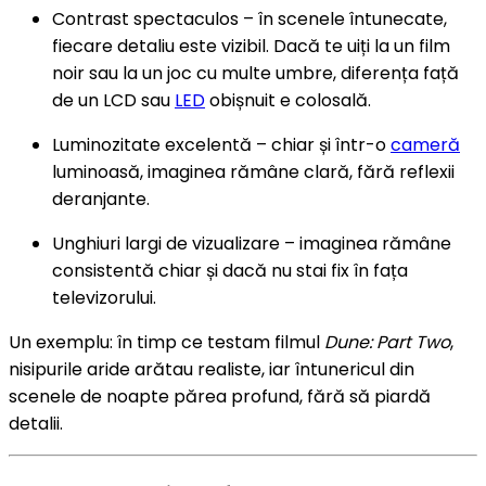
Contrast spectaculos – în scenele întunecate,
fiecare detaliu este vizibil. Dacă te uiți la un film
noir sau la un joc cu multe umbre, diferența față
de un LCD sau
LED
obișnuit e colosală.
Luminozitate excelentă – chiar și într-o
cameră
luminoasă, imaginea rămâne clară, fără reflexii
deranjante.
Unghiuri largi de vizualizare – imaginea rămâne
consistentă chiar și dacă nu stai fix în fața
televizorului.
Un exemplu: în timp ce testam filmul
Dune: Part Two
,
nisipurile aride arătau realiste, iar întunericul din
scenele de noapte părea profund, fără să piardă
detalii.