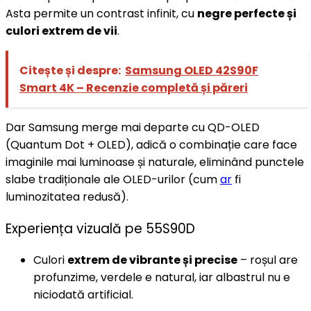
Asta permite un contrast infinit, cu
negre perfecte și
culori extrem de vii
.
Citește și despre:
Samsung OLED 42S90F
Smart 4K – Recenzie completă și păreri
Dar Samsung merge mai departe cu QD-OLED
(Quantum Dot + OLED), adică o combinație care face
imaginile mai luminoase și naturale, eliminând punctele
slabe tradiționale ale OLED-urilor (cum
ar
fi
luminozitatea redusă).
Experiența vizuală pe 55S90D
Culori
extrem de vibrante și precise
– roșul are
profunzime, verdele e natural, iar albastrul nu e
niciodată artificial.