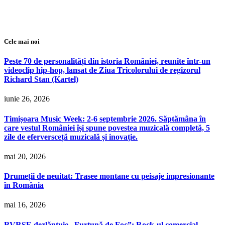
Cele mai noi
Peste 70 de personalități din istoria României, reunite într-un
videoclip hip-hop, lansat de Ziua Tricolorului de regizorul
Richard Stan (Kartel)
iunie 26, 2026
Timișoara Music Week: 2-6 septembrie 2026. Săptămâna în
care vestul României își spune povestea muzicală completă, 5
zile de eferversceță muzicală și inovație.
mai 20, 2026
Drumeții de neuitat: Trasee montane cu peisaje impresionante
în România
mai 16, 2026
RVRSE dezlănțuie „Furtună de Foc”: Rock-ul comercial