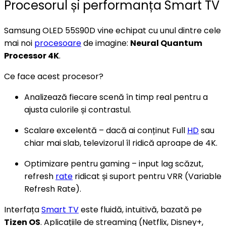
Procesorul și performanța Smart TV
Samsung OLED 55S90D vine echipat cu unul dintre cele
mai noi
procesoare
de imagine:
Neural Quantum
Processor 4K
.
Ce face acest procesor?
Analizează fiecare scenă în timp real pentru a
ajusta culorile și contrastul.
Scalare excelentă – dacă ai conținut Full
HD
sau
chiar mai slab, televizorul îl ridică aproape de 4K.
Optimizare pentru gaming – input lag scăzut,
refresh
rate
ridicat și suport pentru VRR (Variable
Refresh Rate).
Interfața
Smart TV
este fluidă, intuitivă, bazată pe
Tizen OS
. Aplicațiile de streaming (Netflix, Disney+,