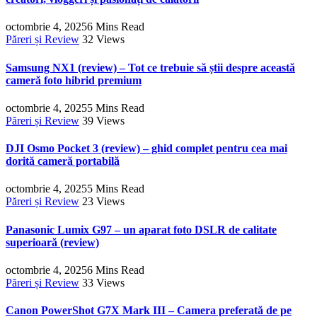
octombrie 4, 2025
6 Mins Read
Păreri și Review
32
Views
Samsung NX1 (review) – Tot ce trebuie să știi despre această
cameră foto hibrid premium
octombrie 4, 2025
5 Mins Read
Păreri și Review
39
Views
DJI Osmo Pocket 3 (review) – ghid complet pentru cea mai
dorită cameră portabilă
octombrie 4, 2025
5 Mins Read
Păreri și Review
23
Views
Panasonic Lumix G97 – un aparat foto DSLR de calitate
superioară (review)
octombrie 4, 2025
6 Mins Read
Păreri și Review
33
Views
Canon PowerShot G7X Mark III – Camera preferată de pe