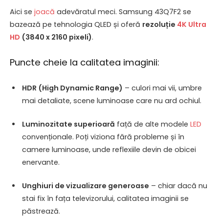
Aici se
joacă
adevăratul meci. Samsung 43Q7F2 se
bazează pe tehnologia QLED și oferă
rezoluție
4K Ultra
HD
(3840 x 2160 pixeli)
.
Puncte cheie la calitatea imaginii:
HDR (High Dynamic Range)
– culori mai vii, umbre
mai detaliate, scene luminoase care nu ard ochiul.
Luminozitate superioară
față de alte modele
LED
convenționale. Poți viziona fără probleme și în
camere luminoase, unde reflexiile devin de obicei
enervante.
Unghiuri de vizualizare generoase
– chiar dacă nu
stai fix în fața televizorului, calitatea imaginii se
păstrează.