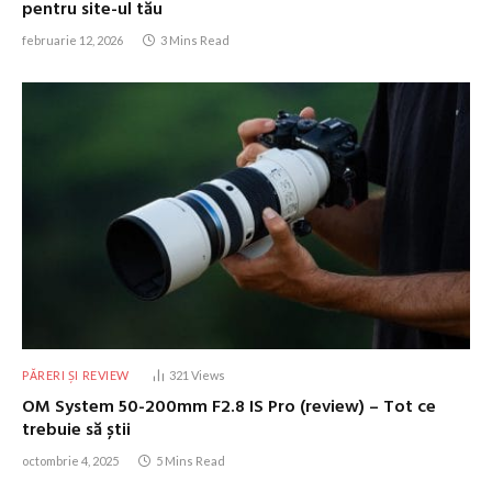
pentru site-ul tău
februarie 12, 2026
3 Mins Read
PĂRERI ȘI REVIEW
321
Views
OM System 50-200mm F2.8 IS Pro (review) – Tot ce
trebuie să știi
octombrie 4, 2025
5 Mins Read