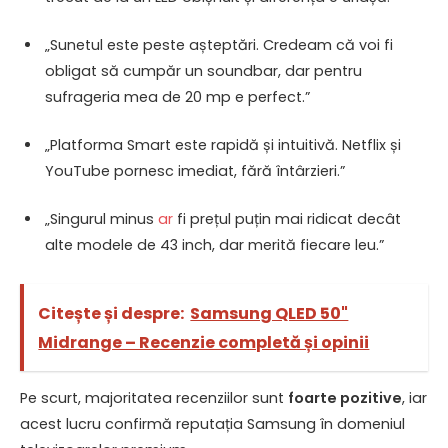
„Sunetul este peste așteptări. Credeam că voi fi
obligat să cumpăr un soundbar, dar pentru
sufrageria mea de 20 mp e perfect.”
„Platforma Smart este rapidă și intuitivă. Netflix și
YouTube pornesc imediat, fără întârzieri.”
„Singurul minus
ar
fi prețul puțin mai ridicat decât
alte modele de 43 inch, dar merită fiecare leu.”
Citește și despre:
Samsung QLED 50"
Midrange – Recenzie completă și opinii
Pe scurt, majoritatea recenziilor sunt
foarte pozitive
, iar
acest lucru confirmă reputația Samsung în domeniul