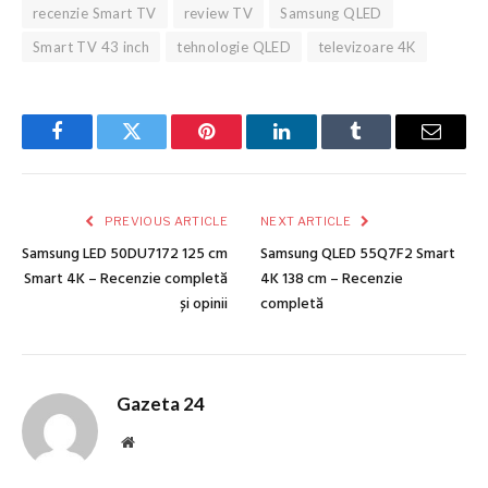
recenzie Smart TV
review TV
Samsung QLED
Smart TV 43 inch
tehnologie QLED
televizoare 4K
Facebook
Twitter
Pinterest
LinkedIn
Tumblr
Email
PREVIOUS ARTICLE
NEXT ARTICLE
Samsung LED 50DU7172 125 cm
Samsung QLED 55Q7F2 Smart
Smart 4K – Recenzie completă
4K 138 cm – Recenzie
și opinii
completă
Gazeta 24
Website