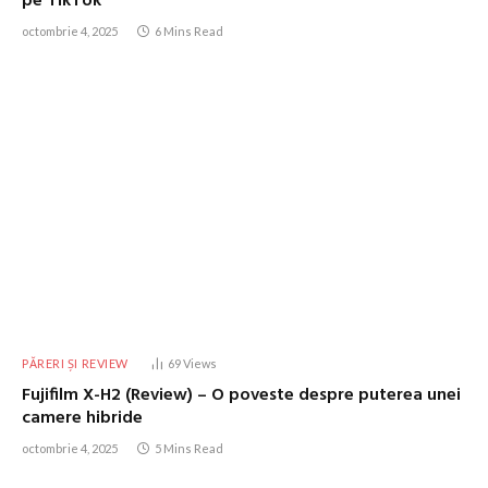
pe TikTok
octombrie 4, 2025
6 Mins Read
PĂRERI ȘI REVIEW
69
Views
Fujifilm X-H2 (Review) – O poveste despre puterea unei
camere hibride
octombrie 4, 2025
5 Mins Read