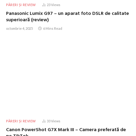
PĂRERI ȘI REVIEW
23
Views
Panasonic Lumix G97 – un aparat foto DSLR de calitate
superioară (review)
octombrie 4, 2025
6 Mins Read
PĂRERI ȘI REVIEW
33
Views
Canon PowerShot G7X Mark III – Camera preferată de