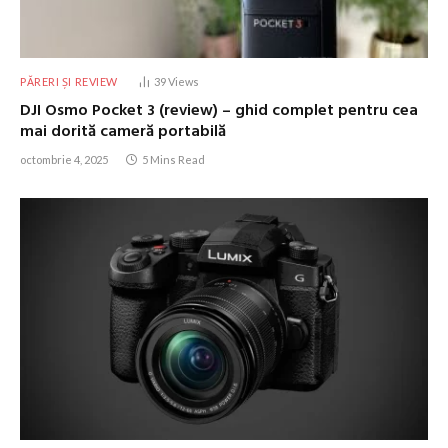
PĂRERI ȘI REVIEW
39
Views
DJI Osmo Pocket 3 (review) – ghid complet pentru cea
mai dorită cameră portabilă
octombrie 4, 2025
5 Mins Read