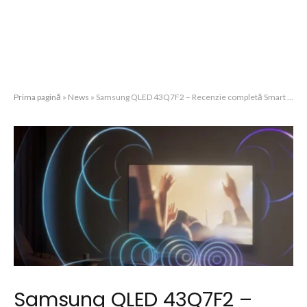
Prima pagină
»
News
»
Samsung QLED 43Q7F2 – Recenzie completă Smart TV 4K (43″)
Samsung QLED 43Q7F2 –