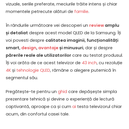
vizuale, seriile preferate, meciurile trăite intens și chiar
momentele petrecute alături de
familie
.
În rândurile următoare vei descoperi un
review
amplu
și detaliat
despre acest model QLED de la Samsung. Îți
voi povesti despre
calitatea imaginii, funcționalități
smart,
design
,
avantaje
și minusuri
, dar și despre
părerile reale ale utilizatorilor
care au testat produsul.
Îți voi arăta de ce acest televizor de
43 inch
, cu rezoluție
4K
și
tehnologie QLED
, rămâne o alegere puternică în
segmentul său.
Pregătește-te pentru un
ghid
care depășește simpla
prezentare tehnică și devine o experiență de lectură
captivantă, aproape ca și cum
ai
testa televizorul chiar
acum, din confortul casei tale.