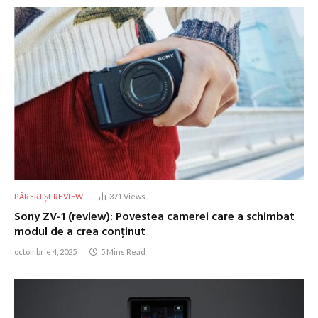
PĂRERI ȘI REVIEW
371
Views
Sony ZV-1 (review): Povestea camerei care a schimbat
modul de a crea conținut
octombrie 4, 2025
5 Mins Read