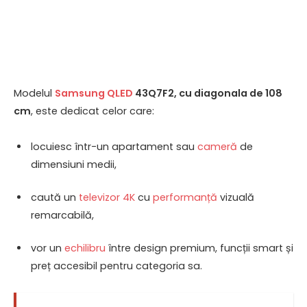
Modelul
Samsung QLED
43Q7F2, cu diagonala de 108
cm
, este dedicat celor care:
locuiesc într-un apartament sau
cameră
de
dimensiuni medii,
caută un
televizor 4K
cu
performanță
vizuală
remarcabilă,
vor un
echilibru
între design premium, funcții smart și
preț accesibil pentru categoria sa.