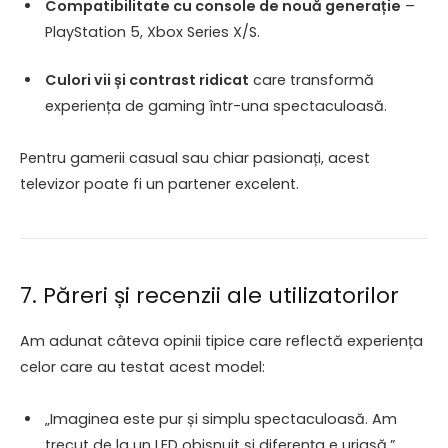
Compatibilitate cu console de nouă generație
–
PlayStation 5, Xbox Series X/S.
Culori vii și contrast ridicat
care transformă
experiența de gaming într-una spectaculoasă.
Pentru gamerii casual sau chiar pasionați, acest
televizor poate fi un partener excelent.
7. Păreri și recenzii ale utilizatorilor
Am adunat câteva opinii tipice care reflectă experiența
celor care au testat acest model:
„Imaginea este pur și simplu spectaculoasă. Am
trecut de la un LED obișnuit și diferența e uriașă.”