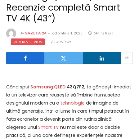
Recenzie completă Smart
TV 4K (43″)
By
GAZETA 24
octombrie 1, 2025
6 Mins Read
40
Views
PĂRERI ȘI REVIEW
Când spui
Samsung
QLED
43Q7F2
, te gândești imediat
la un televizor care reușește să îmbine frumusețea
designului modern cu o
tehnologie
de imagine de
ultimă generație. Într-o lume în care timpul petrecut în
fața ecranelor a devenit parte din rutina zilnică,
alegerea unui
Smart TV
nu mai este doar o decizie
practică, ci una care definește experiențele noastre