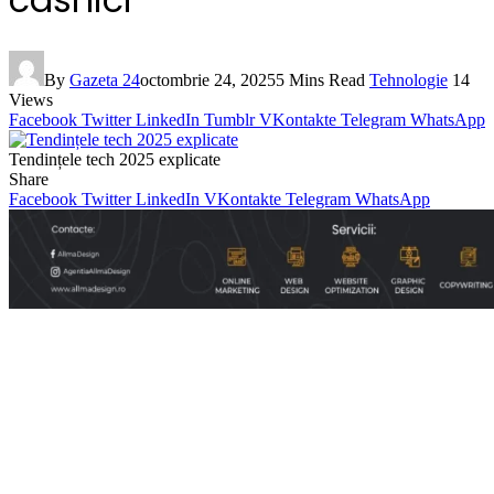
By
Gazeta 24
octombrie 24, 2025
5 Mins Read
Tehnologie
14
Views
Facebook
Twitter
LinkedIn
Tumblr
VKontakte
Telegram
WhatsApp
Tendințele tech 2025 explicate
Share
Facebook
Twitter
LinkedIn
VKontakte
Telegram
WhatsApp