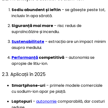
Sodiu abundent și ieftin
– se găsește peste tot,
inclusiv în apa sărată.
Siguranță mai mare
– risc redus de
supraîncălzire și incendiu.
Sustenabilitate
– extracția are un impact minim
asupra mediului.
Performanță
competitivă
– autonomia se
apropie de litiu-ion.
2.3. Aplicații în 2025
Smartphone-uri
– primele modele comerciale
cu sodium-ion apar pe piață.
Laptopuri
–
autonomie
comparabilă, dar costuri
reduse.