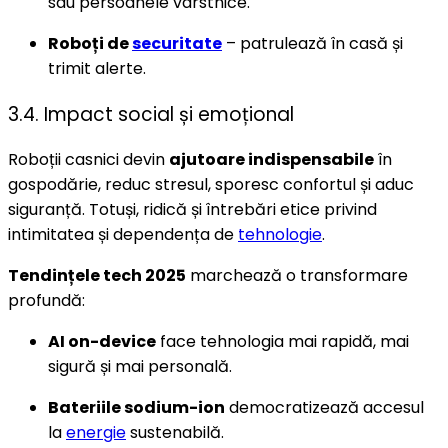
sau persoanele vârstnice.
Roboți de
securitate
– patrulează în casă și
trimit alerte.
3.4. Impact social și emoțional
Roboții casnici devin
ajutoare indispensabile
în
gospodărie, reduc stresul, sporesc confortul și aduc
siguranță. Totuși, ridică și întrebări etice privind
intimitatea și dependența de
tehnologie
.
Tendințele tech 2025
marchează o transformare
profundă:
AI on-device
face tehnologia mai rapidă, mai
sigură și mai personală.
Bateriile sodium-ion
democratizează accesul
la
energie
sustenabilă.