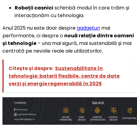
Roboții casnici
schimbă modul în care trăim și
interacționăm cu tehnologia.
Anul 2025 nu este doar despre
gadgeturi
mai
performante, ci despre o
nouă relație dintre oameni
și tehnologie
– una mai sigură, mai sustenabilă și mai
centrată pe nevoile reale ale utilizatorilor
.
Citește și despre:
Sustenabilitate în
tehnologie: baterii flexibile, centre de date
verzi și energie regenerabilă în 2025