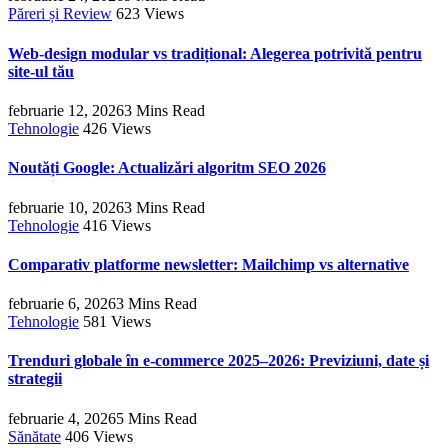
Păreri și Review
623
Views
Web-design modular vs tradițional: Alegerea potrivită pentru
site-ul tău
februarie 12, 2026
3 Mins Read
Tehnologie
426
Views
Noutăți Google: Actualizări algoritm SEO 2026
februarie 10, 2026
3 Mins Read
Tehnologie
416
Views
Comparativ platforme newsletter: Mailchimp vs alternative
februarie 6, 2026
3 Mins Read
Tehnologie
581
Views
Trenduri globale în e‑commerce 2025–2026: Previziuni, date și
strategii
februarie 4, 2026
5 Mins Read
Sănătate
406
Views