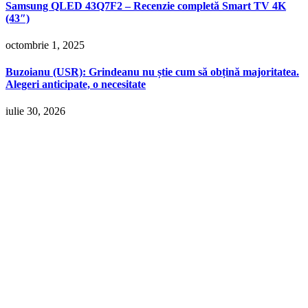
Samsung QLED 43Q7F2 – Recenzie completă Smart TV 4K
(43″)
octombrie 1, 2025
Buzoianu (USR): Grindeanu nu știe cum să obțină majoritatea.
Alegeri anticipate, o necesitate
iulie 30, 2026