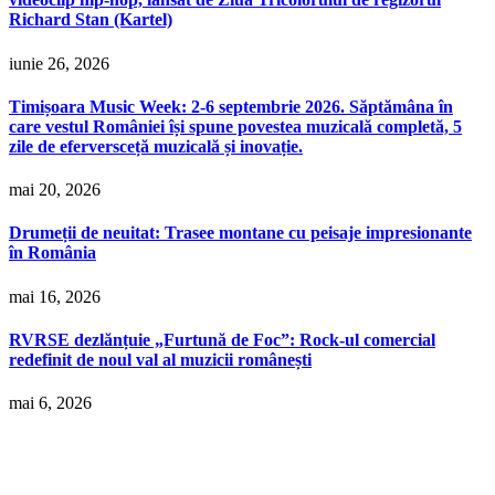
Richard Stan (Kartel)
iunie 26, 2026
Timișoara Music Week: 2-6 septembrie 2026. Săptămâna în
care vestul României își spune povestea muzicală completă, 5
zile de eferversceță muzicală și inovație.
mai 20, 2026
Drumeții de neuitat: Trasee montane cu peisaje impresionante
în România
mai 16, 2026
RVRSE dezlănțuie „Furtună de Foc”: Rock-ul comercial
redefinit de noul val al muzicii românești
mai 6, 2026