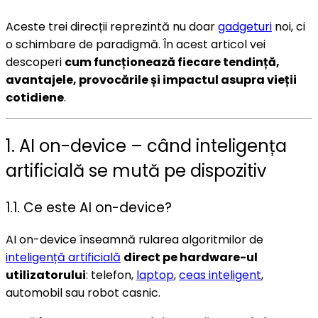
Aceste trei direcții reprezintă nu doar
gadgeturi
noi, ci
o schimbare de paradigmă. În acest articol vei
descoperi
cum funcționează fiecare tendință,
avantajele, provocările și impactul asupra vieții
cotidiene
.
1. AI on-device – când inteligența
artificială se mută pe dispozitiv
1.1. Ce este AI on-device?
AI on-device înseamnă rularea algoritmilor de
inteligență artificială
direct pe hardware-ul
utilizatorului
: telefon,
laptop
,
ceas inteligent
,
automobil sau robot casnic.