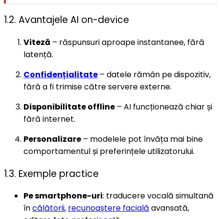
1.2. Avantajele AI on-device
Viteză
– răspunsuri aproape instantanee, fără
latență.
Confidențialitate
– datele rămân pe dispozitiv,
fără a fi trimise către servere externe.
Disponibilitate offline
– AI funcționează chiar și
fără internet.
Personalizare
– modelele pot învăța mai bine
comportamentul și preferințele utilizatorului.
1.3. Exemple practice
Pe smartphone-uri
: traducere vocală simultană
în
călătorii
,
recunoaștere facială
avansată,