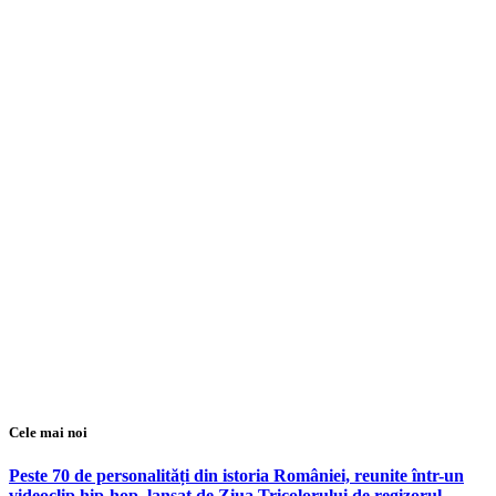
Cele mai noi
Peste 70 de personalități din istoria României, reunite într-un
videoclip hip-hop, lansat de Ziua Tricolorului de regizorul