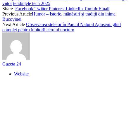
viitor
tendințele tech 2025
Share.
Facebook
Twitter
Pinterest
LinkedIn
Tumblr
Email
Previous Article
Humor – Istorie, mănăstiri și tradiții din inima
Bucovinei
Next Article
Observarea stelelor în Parcul Natural Apuseni: ghid
complet pentru iubitorii cerului nocturn
Gazeta 24
Website