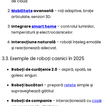
de cloud.
Mobilitate
avansată
– roți adaptive, brațe
articulate, senzori 3D.
Integrare
smart home
– controlul luminilor,
temperaturii și electrocasnicelor.
Interacțiune naturală
– roboții înțeleg emoțiile
și reacționează adecvat.
3.3. Exemple de roboți casnici în 2025
Roboți de curățenie 2.0
– aspiră, spală, se
golesc singuri.
Roboți bucătari
– prepară
rețete
simple și
supraveghează gătitul.
Roboți de companie
– interacționează cu
copiii