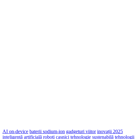
AI on-device
baterii sodium-ion
gadgeturi viitor
inovații 2025
inteligență artificială
roboți casnici
tehnologie sustenabilă
tehnologii