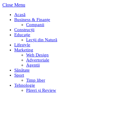
Close Menu
Acasă
Business & Finanțe
Companii
Construcții
Educație
Lecții din Natură
Lifestyle
Marketing
Web Design
Advertoriale
Agentii
Sănătate
Sport
Timp liber
Tehnologie
Păreri și Review