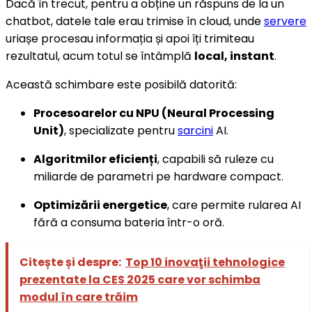
Dacă în trecut, pentru a obține un răspuns de la un
chatbot, datele tale erau trimise în cloud, unde
servere
uriașe procesau informația și apoi îți trimiteau
rezultatul, acum totul se întâmplă
local, instant
.
Această schimbare este posibilă datorită:
Procesoarelor cu NPU (Neural Processing
Unit)
, specializate pentru
sarcini
AI.
Algoritmilor eficienți
, capabili să ruleze cu
miliarde de parametri pe hardware compact.
Optimizării energetice
, care permite rularea AI
fără a consuma bateria într-o oră.
Citește și despre:
Top 10 inovaţii tehnologice
prezentate la CES 2025 care vor schimba
modul în care trăim