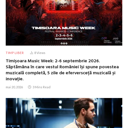
TIMP LIBER
8
Views
Timișoara Music Week: 2-6 septembrie 2026.
Săptămâna în care vestul României își spune povestea
muzicală completă, 5 zile de eferversceță muzicală și
inovație.
mai 20, 2026
3 Mins Read