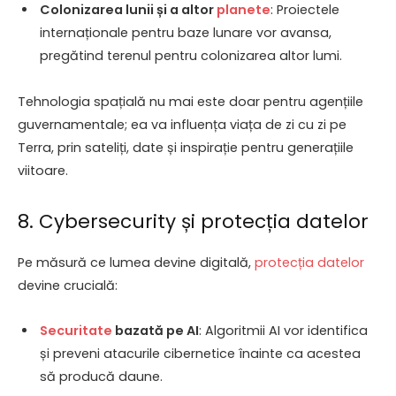
Colonizarea lunii și a altor
planete
: Proiectele
internaționale pentru baze lunare vor avansa,
pregătind terenul pentru colonizarea altor lumi.
Tehnologia spațială nu mai este doar pentru agențiile
guvernamentale; ea va influența viața de zi cu zi pe
Terra, prin sateliți, date și inspirație pentru generațiile
viitoare.
8. Cybersecurity și protecția datelor
Pe măsură ce lumea devine digitală,
protecția datelor
devine crucială:
Securitate
bazată pe AI
: Algoritmii AI vor identifica
și preveni atacurile cibernetice înainte ca acestea
să producă daune.