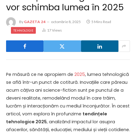
vor schimba lumea în 2025
By
GAZETA 24
octombrie 8, 2025
5 Mins Read
17
Views
TEHNOLOGIE
Pe măsură ce ne apropiem de
2025
, lumea tehnologică
se află într-un punct de cotitură. Inovațiile care păreau
acum câțiva ani science-fiction sunt pe punctul de a
deveni realitate, remodelând modul în care trăim,
lucrăm și interacționăm cu mediul înconjurător. În acest
articol, vom explora în profunzime
tendințele
tehnologice 2025
, analizând impactul lor asupra
afacerilor, sănătății, educației, mediului și vieții cotidiene.