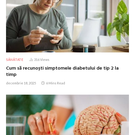
SĂNĂTATE
316
Views
Cum să recunoști simptomele diabetului de tip 2 la
timp
decembrie 18, 2025
6 Mins Read