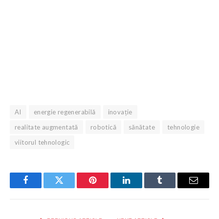
AI
energie regenerabilă
inovație
realitate augmentată
robotică
sănătate
tehnologie
viitorul tehnologic
Facebook
Twitter
Pinterest
LinkedIn
Tumblr
Email