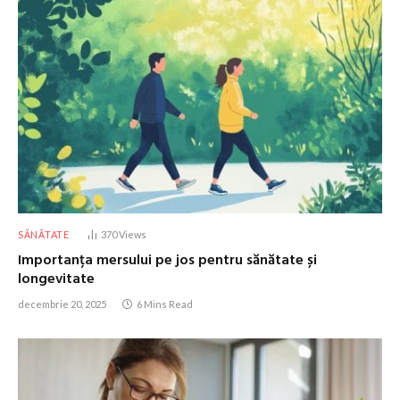
SĂNĂTATE
370
Views
Importanța mersului pe jos pentru sănătate și
longevitate
decembrie 20, 2025
6 Mins Read