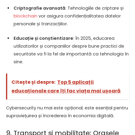
Criptografie avansată
: Tehnologiile de criptare și
blockchain
vor asigura confidențialitatea datelor
personale și tranzacțiilor.
Educație și conștientizare
: În 2025, educarea
utilizatorilor și companiilor despre bune practici de
securitate va fi la fel de importantă ca tehnologia în
sine.
Citește și despre:
Top 5 aplicații
educaționale care îți fac viața mai ușoară
Cybersecurity nu mai este opțional; este esențial pentru
supraviețuirea și încrederea în economia digitală.
9. Transport și mobilitate: Orașele