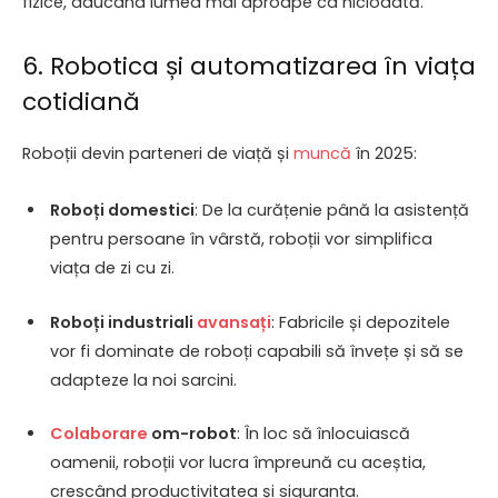
fizice, aducând lumea mai aproape ca niciodată.
6. Robotica și automatizarea în viața
cotidiană
Roboții devin parteneri de viață și
muncă
în 2025:
Roboți domestici
: De la curățenie până la asistență
pentru persoane în vârstă, roboții vor simplifica
viața de zi cu zi.
Roboți industriali
avansați
: Fabricile și depozitele
vor fi dominate de roboți capabili să învețe și să se
adapteze la noi sarcini.
Colaborare
om-robot
: În loc să înlocuiască
oamenii, roboții vor lucra împreună cu aceștia,
crescând productivitatea și siguranța.