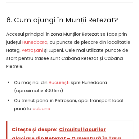
6. Cum ajungi în Munții Retezat?
Accesul principal în zona Munților Retezat se face prin
județul
Hunedoara
, cu puncte de plecare din localitățile
Hațeg,
Petroșani
și Lupeni. Cele mai utilizate puncte de
start pentru trasee sunt Cabana Retezat și Cabana
Pietrele.
Cu mașina: din
București
spre Hunedoara
(aproximativ 400 km)
Cu trenul: până în Petroșani, apoi transport local
până la
cabane
Citește și despre:
Circuitul lacurilor
glaciare din Retezat – O aventură în Țara