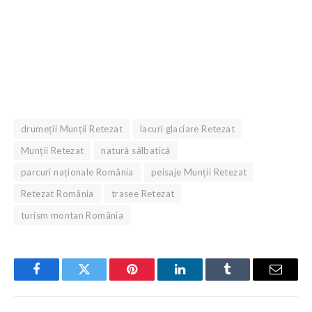
drumeții Munții Retezat
lacuri glaciare Retezat
Munții Retezat
natură sălbatică
parcuri naționale România
peisaje Munții Retezat
Retezat România
trasee Retezat
turism montan România
Facebook
Twitter
Pinterest
LinkedIn
Tumblr
Email