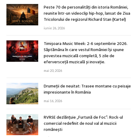
Peste 70 de personalități din istoria României,
reunite într-un videoclip hip-hop, lansat de Ziua
Tricolorului de regizorul Richard Stan (Kartel)
iunie 26, 2026
Timișoara Music Week: 2-6 septembrie 2026.
Săptămâna în care vestul României își spune
povestea muzicală completă, 5 zile de
eferversceță muzicală și inovație.
mai 20, 2026
Drumeții de neuitat: Trasee montane cu peisaje
impresionante în România
mai 16, 2026
RVRSE dezlănțuie „Furtună de Foc”: Rock-ul
comercial redefinit de noul val al muzicii
românești