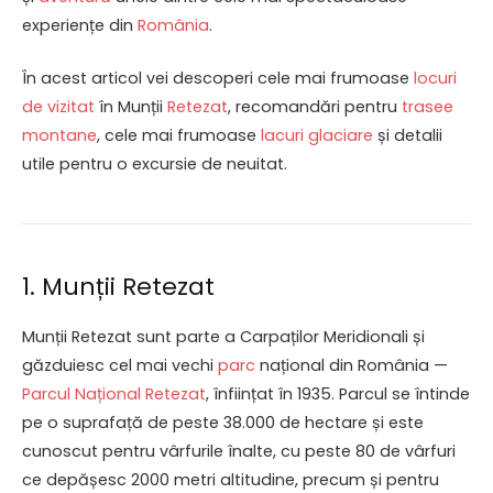
experiențe din
România
.
În acest articol vei descoperi cele mai frumoase
locuri
de vizitat
în Munții
Retezat
, recomandări pentru
trasee
montane
, cele mai frumoase
lacuri glaciare
și detalii
utile pentru o excursie de neuitat.
1. Munții Retezat
Munții Retezat sunt parte a Carpaților Meridionali și
găzduiesc cel mai vechi
parc
național din România —
Parcul Național Retezat
, înființat în 1935. Parcul se întinde
pe o suprafață de peste 38.000 de hectare și este
cunoscut pentru vârfurile înalte, cu peste 80 de vârfuri
ce depășesc 2000 metri altitudine, precum și pentru