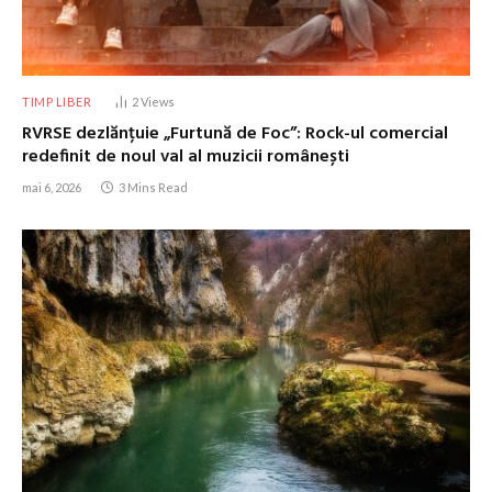
TIMP LIBER
2
Views
RVRSE dezlănțuie „Furtună de Foc”: Rock-ul comercial
redefinit de noul val al muzicii românești
mai 6, 2026
3 Mins Read