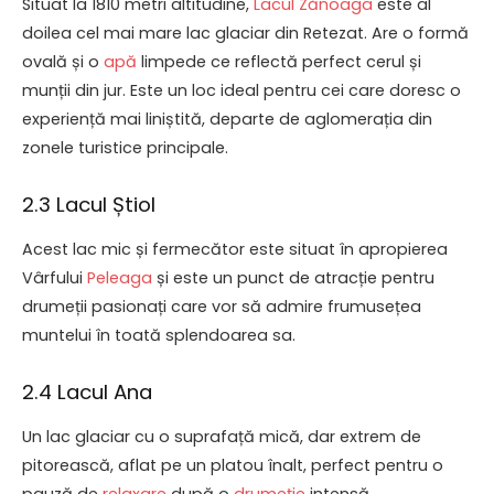
Situat la 1810 metri altitudine,
Lacul Zănoaga
este al
doilea cel mai mare lac glaciar din Retezat. Are o formă
ovală și o
apă
limpede ce reflectă perfect cerul și
munții din jur. Este un loc ideal pentru cei care doresc o
experiență mai liniștită, departe de aglomerația din
zonele turistice principale.
2.3 Lacul Știol
Acest lac mic și fermecător este situat în apropierea
Vârfului
Peleaga
și este un punct de atracție pentru
drumeții pasionați care vor să admire frumusețea
muntelui în toată splendoarea sa.
2.4 Lacul Ana
Un lac glaciar cu o suprafață mică, dar extrem de
pitorească, aflat pe un platou înalt, perfect pentru o