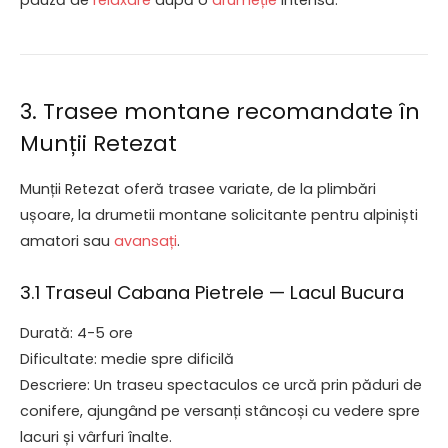
pauză de
relaxare
după o
drumeție
intensă.
3. Trasee montane recomandate în
Munții Retezat
Munții Retezat oferă trasee variate, de la plimbări
ușoare, la drumetii montane solicitante pentru alpiniști
amatori sau
avansați
.
3.1 Traseul Cabana Pietrele — Lacul Bucura
Durată: 4-5 ore
Dificultate: medie spre dificilă
Descriere: Un traseu spectaculos ce urcă prin păduri de
conifere, ajungând pe versanți stâncoși cu vedere spre
lacuri și vârfuri înalte.