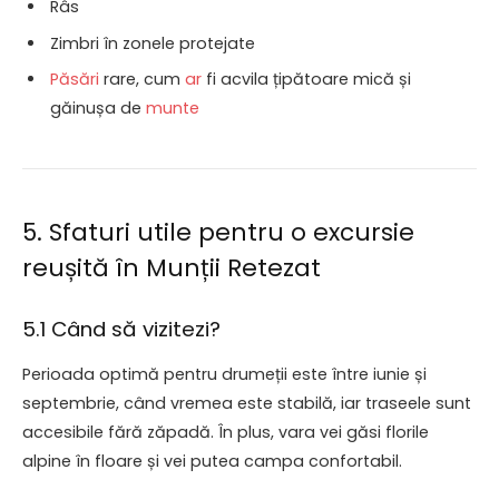
Râs
Zimbri în zonele protejate
Păsări
rare, cum
ar
fi acvila țipătoare mică și
găinușa de
munte
5. Sfaturi utile pentru o excursie
reușită în Munții Retezat
5.1 Când să vizitezi?
Perioada optimă pentru drumeții este între iunie și
septembrie, când vremea este stabilă, iar traseele sunt
accesibile fără zăpadă. În plus, vara vei găsi florile
alpine în floare și vei putea campa confortabil.