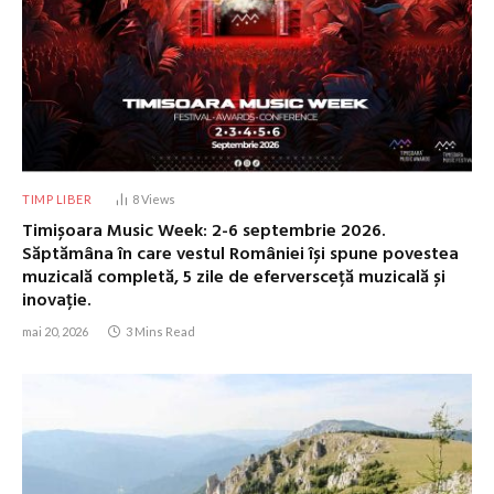
TIMP LIBER
8
Views
Timișoara Music Week: 2-6 septembrie 2026.
Săptămâna în care vestul României își spune povestea
muzicală completă, 5 zile de eferversceță muzicală și
inovație.
mai 20, 2026
3 Mins Read