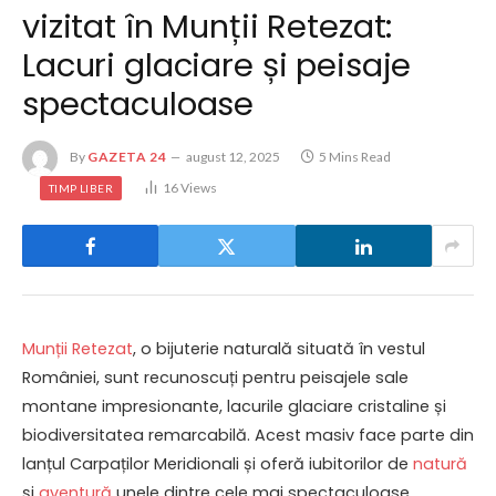
vizitat în Munții Retezat:
Lacuri glaciare și peisaje
spectaculoase
By
GAZETA 24
august 12, 2025
5 Mins Read
16
Views
TIMP LIBER
Munții Retezat
, o bijuterie naturală situată în vestul
României, sunt recunoscuți pentru peisajele sale
montane impresionante, lacurile glaciare cristaline și
biodiversitatea remarcabilă. Acest masiv face parte din
lanțul Carpaților Meridionali și oferă iubitorilor de
natură
și
aventură
unele dintre cele mai spectaculoase