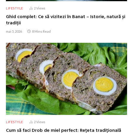
LIFESTYLE
2
Views
Ghid complet: Ce să vizitezi în Banat – Istorie, natură și
tradiții
mai 5, 2026
8 Mins Read
LIFESTYLE
2
Views
Cum să faci Drob de miel perfect: Rețeta tradițională