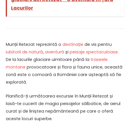
Lacurilor
Munții Retezat reprezintă o
destinație
de vis pentru
iubitorii de natură
,
aventură
și
peisaje spectaculoase
.
De la lacurile glaciare uimitoare până la
traseele
montane
provocatoare și flora și fauna unice, această
zonă este o comoară a României care așteaptă să fie
explorată.
Planifică-ți următoarea excursie în Munții Retezat și
lasă-te cucerit de magia peisajelor sălbatice, de aerul
curat și de liniștea nepământeană pe care o oferă
aceste locuri superbe
.