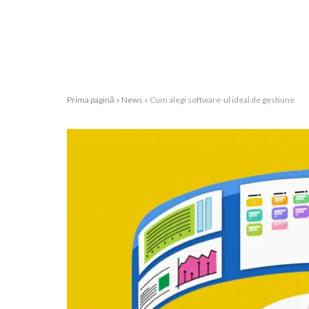
Prima pagină
»
News
»
Cum alegi software-ul ideal de gestiune