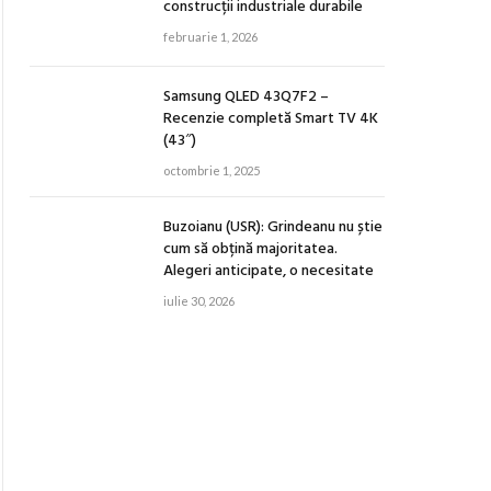
construcții industriale durabile
februarie 1, 2026
Samsung QLED 43Q7F2 –
Recenzie completă Smart TV 4K
(43″)
octombrie 1, 2025
Buzoianu (USR): Grindeanu nu știe
cum să obțină majoritatea.
Alegeri anticipate, o necesitate
iulie 30, 2026