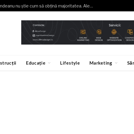
Buzoianu (USR): Grindeanu nu știe cum să obțină majoritatea. Alegeri anticipate, o necesitate
strucții
Educație
Lifestyle
Marketing
Să