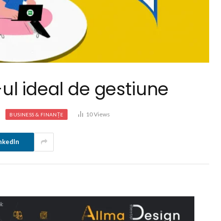
ul ideal de gestiune
10
Views
BUSINESS & FINANȚE
nkedIn