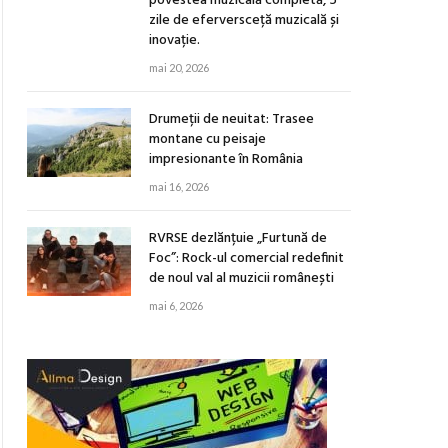
povestea muzicală completă, 5
zile de eferversceță muzicală și
inovație.
mai 20, 2026
Drumeții de neuitat: Trasee
montane cu peisaje
impresionante în România
mai 16, 2026
RVRSE dezlănțuie „Furtună de
Foc”: Rock-ul comercial redefinit
de noul val al muzicii românești
mai 6, 2026