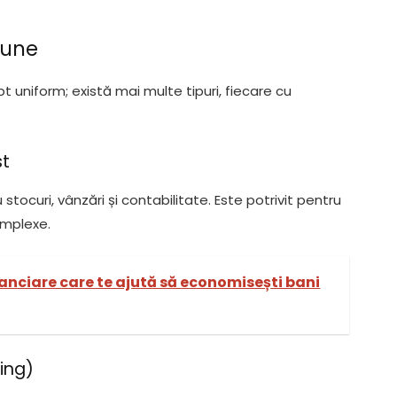
iune
 uniform; există mai multe tipuri, fiecare cu
st
stocuri, vânzări și contabilitate. Este potrivit pentru
mplexe.
inanciare care te ajută să economisești bani
ning)