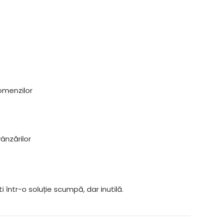
omenzilor
ânzărilor
i într-o soluție scumpă, dar inutilă.