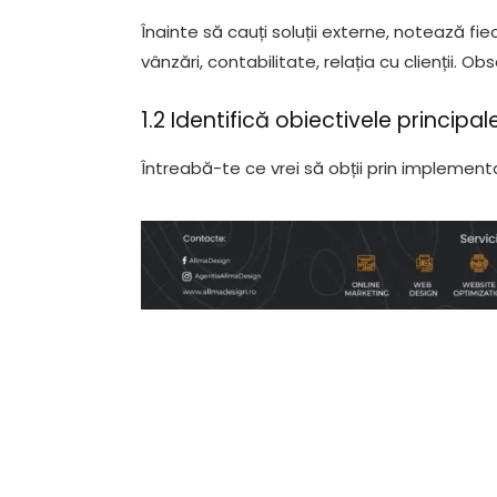
Înainte să cauți soluții externe, notează fi
vânzări, contabilitate, relația cu clienții. O
1.2 Identifică obiectivele principal
Întreabă-te ce vrei să obții prin implemen