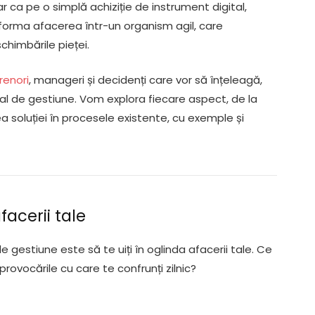
r ca pe o simplă achiziție de instrument digital,
forma afacerea într-un organism agil, care
schimbările pieței.
renori
, manageri și decidenți care vor să înțeleagă,
al de gestiune. Vom explora fiecare aspect, de la
ea soluției în procesele existente, cu exemple și
facerii tale
e gestiune este să te uiți în oglinda afacerii tale. Ce
ovocările cu care te confrunți zilnic?