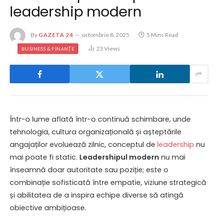
leadership modern
By
GAZETA 24
octombrie 8, 2025
5 Mins Read
23
Views
BUSINESS & FINANȚE
Într-o lume aflată într-o continuă schimbare, unde
tehnologia, cultura organizațională și așteptările
angajaților evoluează zilnic, conceptul de
leadership
nu
mai poate fi static.
Leadershipul modern
nu mai
înseamnă doar autoritate sau poziție; este o
combinație sofisticată între empatie, viziune strategică
și abilitatea de a inspira echipe diverse să atingă
obiective ambițioase.