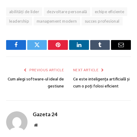
abilități de lider
dezvoltare personală
echipe eficiente
leadership
management modern
succes profesional
Facebook
Twitter
Pinterest
LinkedIn
Tumblr
Email
PREVIOUS ARTICLE
NEXT ARTICLE
Cum alegi software-ul ideal de
Ce este inteligența artificială și
gestiune
cum o poți folosi eficient
Gazeta 24
Website