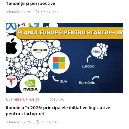
Tendințe și perspective
februarie 9, 2026
5 Mins Read
BUSINESS & FINANȚE
554
Views
România în 2026: principalele inițiative legislative
pentru startup-uri
februarie 3, 2026
6 Mins Read