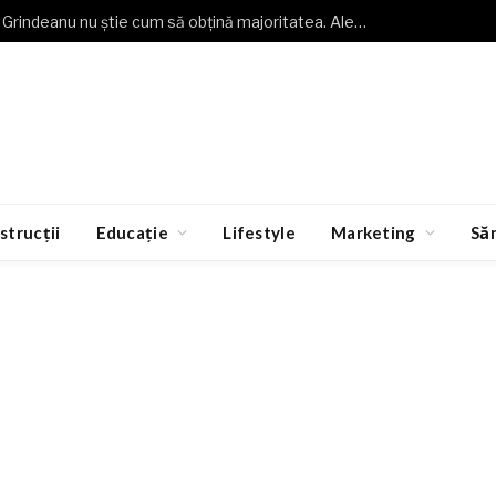
Buzoianu (USR): Grindeanu nu știe cum să obțină majoritatea. Alegeri anticipate, o necesitate
strucții
Educație
Lifestyle
Marketing
Să