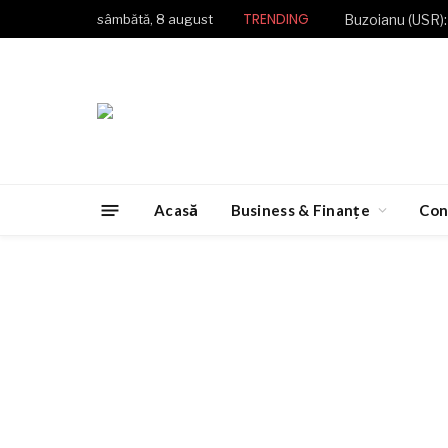
TRENDING
sâmbătă, 8 august
Acasă
Business & Finanțe
Con