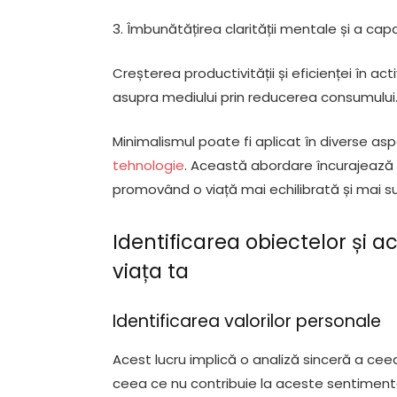
3. Îmbunătățirea clarității mentale și a cap
Creșterea productivității și eficienței în act
asupra mediului prin reducerea consumului
Minimalismul poate fi aplicat în diverse aspec
tehnologie
. Această abordare încurajează o 
promovând o viață mai echilibrată și mai s
Identificarea obiectelor și ac
viața ta
Identificarea valorilor personale
Acest lucru implică o analiză sinceră a ceea c
ceea ce nu contribuie la aceste sentimente