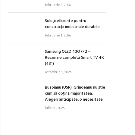
februarie 3, 2026
Soluții eficiente pentru
construcții industriale durabile
februarie 1, 2026
Samsung QLED 43Q7F2 –
Recenzie completă Smart TV 4K
(43″)
octombrie 1, 2025
Buzoianu (USR): Grindeanu nu știe
cum să obțină majoritatea.
Alegeri anticipate, o necesitate
iulie 30, 2026