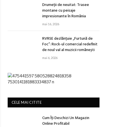
Drumeții de neuitat: Trasee
montane cu peisaje
impresionante în România
mai 16, 2026
RVRSE dezlănțuie „Furtună de
Foc”: Rock-ul comercial redefinit
de noul val al muzicii românești
mai 6, 2026
CELE MAI CITITE
Cum Îți Deschizi Un Magazin
Online Profitabil