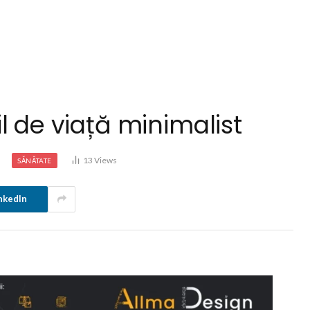
l de viață minimalist
d
13
Views
SĂNĂTATE
nkedIn