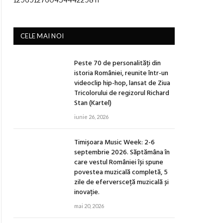
CELE MAI NOI
Peste 70 de personalități din
istoria României, reunite într-un
videoclip hip-hop, lansat de Ziua
Tricolorului de regizorul Richard
Stan (Kartel)
iunie 26, 2026
Timișoara Music Week: 2-6
septembrie 2026. Săptămâna în
care vestul României își spune
povestea muzicală completă, 5
zile de eferversceță muzicală și
inovație.
mai 20, 2026