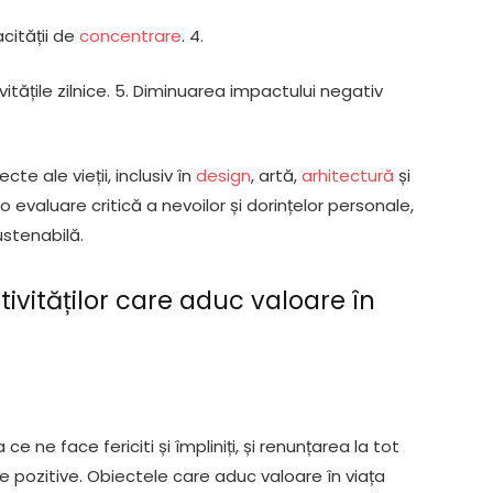
acității de
concentrare
. 4.
ivitățile zilnice. 5. Diminuarea impactului negativ
.
te ale vieții, inclusiv în
design
, artă,
arhitectură
și
evaluare critică a nevoilor și dorințelor personale,
ustenabilă.
tivităților care aduc valoare în
e ne face fericiti și împliniți, și renunțarea la tot
 pozitive. Obiectele care aduc valoare în viața