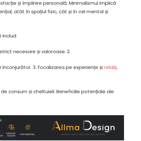
acție și împlinire personală. Minimalismul implică
al, atât în spațiul fizic, cât și în cel mental și
 includ:
strict necesare și valoroase. 2.
ui înconjurător. 3. Focalizarea pe experiențe și
relații
,
de consum și cheltuieli. Beneficiile potențiale ale