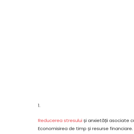
1.
Reducerea stresului
și anxietății asociate c
Economisirea de timp și resurse financiare.