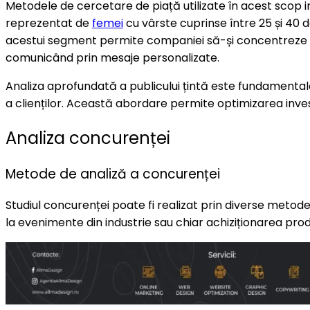
Metodele de cercetare de piață utilizate în acest scop i
reprezentat de
femei
cu vârste cuprinse între 25 și 40 
acestui segment permite companiei să-și concentreze res
comunicând prin mesaje personalizate.
Analiza aprofundată a publicului țintă este fundamentală
a clienților. Această abordare permite optimizarea investi
Analiza concurenței
Metode de analiză a concurenței
Studiul concurenței poate fi realizat prin diverse metod
la evenimente din industrie sau chiar achiziționarea produ