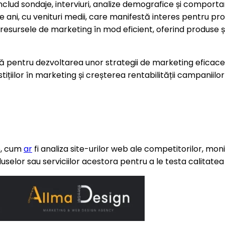
nclud sondaje, interviuri, analize demografice și comport
de ani, cu venituri medii, care manifestă interes pentru p
ursele de marketing în mod eficient, oferind produse și s
 pentru dezvoltarea unor strategii de marketing eficace și
țiilor în marketing și creșterea rentabilității campaniilor
e, cum
ar
fi analiza site-urilor web ale competitorilor, moni
selor sau serviciilor acestora pentru a le testa calitatea ș