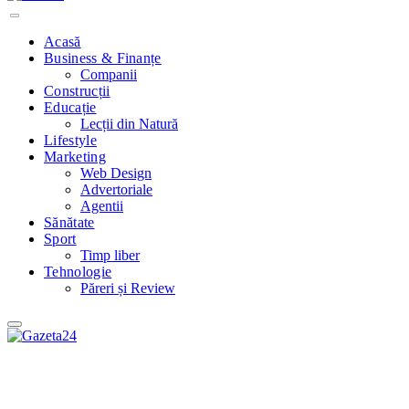
Acasă
Business & Finanțe
Companii
Construcții
Educație
Lecții din Natură
Lifestyle
Marketing
Web Design
Advertoriale
Agentii
Sănătate
Sport
Timp liber
Tehnologie
Păreri și Review