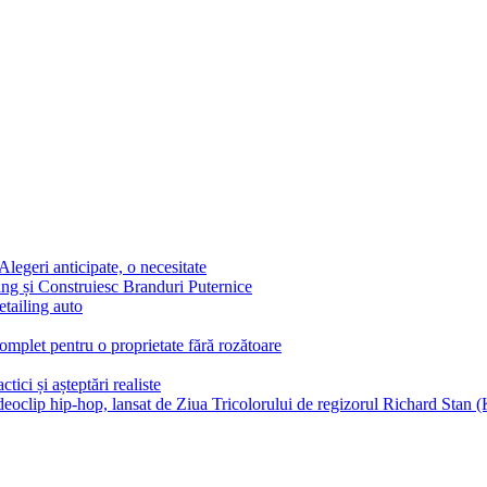
egeri anticipate, o necesitate
g și Construiesc Branduri Puternice
etailing auto
complet pentru o proprietate fără rozătoare
tici și așteptări realiste
ideoclip hip-hop, lansat de Ziua Tricolorului de regizorul Richard Stan (