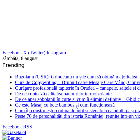
Facebook
X (Twitter)
Instagram
sâmbătă, 8 august
Trending
Buzoianu (USR): Grindeanu nu știe cum să obțină majoritatea. Al
Curs de Copywriting – Drumul către Mesaje Care Vând, Convin
Curățare profesională tapiterie în Oradea – canapele, saltele și d
De ce contează calitatea panourilor termoizolante
De ce apar șobolanii în curte și cum îi elimini definitiv – Ghid 
Ce este Masaj cu bețe bambus și cum funcționează
Cum îți construiești o rutină de înot sustenabilă ca adult: pași prac
Peste 70 de personalități din istoria României, reunite într-un v
Facebook
RSS