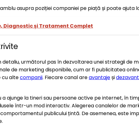
samblu asupra poziției companiei pe piață și poate ajuta l
, Diagnostic și Tratament Complet
ivite
n detaliu, următorul pas în dezvoltarea unei strategii de 
ale de marketing disponibile, cum ar fi publicitatea onlin
 cu alte
companii
. Fiecare canal are
avantaje
și
dezavant
u a ajunge la tineri sau persoane active pe internet, în t
dusele într-un mod interactiv. Alegerea canalelor de marke
 și comportamentul publicului țintă. De asemenea, este im
e.