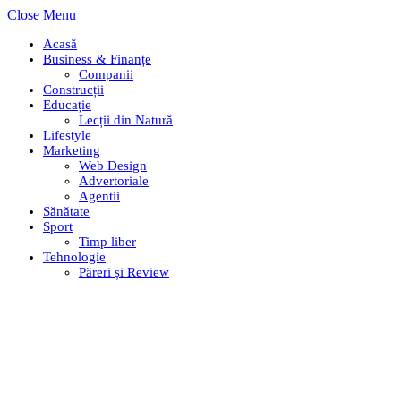
Close Menu
Acasă
Business & Finanțe
Companii
Construcții
Educație
Lecții din Natură
Lifestyle
Marketing
Web Design
Advertoriale
Agentii
Sănătate
Sport
Timp liber
Tehnologie
Păreri și Review