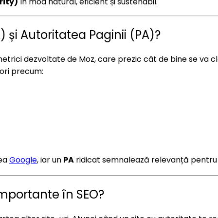
rity)
în mod natural, eficient și sustenabil.
 și Autoritatea Paginii (PA)?
etrici dezvoltate de Moz, care prezic cât de bine se va 
ctori precum:
tea
Google
, iar un
PA
ridicat semnalează relevanță pentru
Importante în SEO?