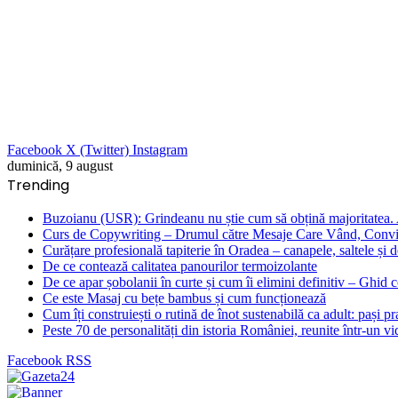
Facebook
X (Twitter)
Instagram
duminică, 9 august
Trending
Buzoianu (USR): Grindeanu nu știe cum să obțină majoritatea. Al
Curs de Copywriting – Drumul către Mesaje Care Vând, Convin
Curățare profesională tapiterie în Oradea – canapele, saltele și d
De ce contează calitatea panourilor termoizolante
De ce apar șobolanii în curte și cum îi elimini definitiv – Ghid 
Ce este Masaj cu bețe bambus și cum funcționează
Cum îți construiești o rutină de înot sustenabilă ca adult: pași prac
Peste 70 de personalități din istoria României, reunite într-un v
Facebook
RSS