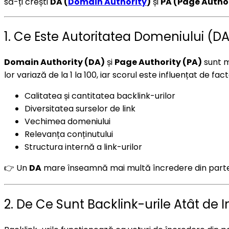
să-ți crești
DA (
Domain Authority
)
și
PA (Page Autho
1. Ce Este Autoritatea Domeniului (DA)
Domain Authority (DA)
și
Page Authority (PA)
sunt m
lor variază de la 1 la 100, iar scorul este influențat de fa
Calitatea și cantitatea backlink-urilor
Diversitatea surselor de link
Vechimea domeniului
Relevanța conținutului
Structura internă a link-urilor
👉 Un
DA
mare înseamnă mai multă încredere din par
2. De Ce Sunt Backlink-urile Atât de 