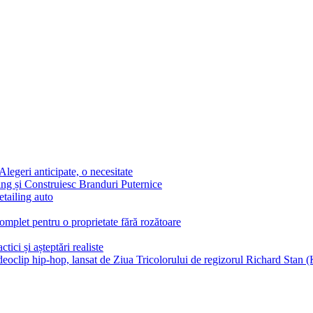
egeri anticipate, o necesitate
g și Construiesc Branduri Puternice
etailing auto
complet pentru o proprietate fără rozătoare
tici și așteptări realiste
ideoclip hip-hop, lansat de Ziua Tricolorului de regizorul Richard Stan (