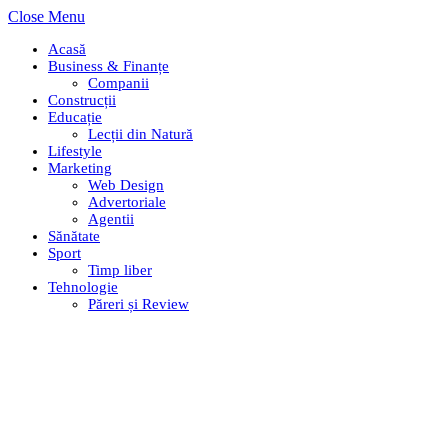
Close Menu
Acasă
Business & Finanțe
Companii
Construcții
Educație
Lecții din Natură
Lifestyle
Marketing
Web Design
Advertoriale
Agentii
Sănătate
Sport
Timp liber
Tehnologie
Păreri și Review