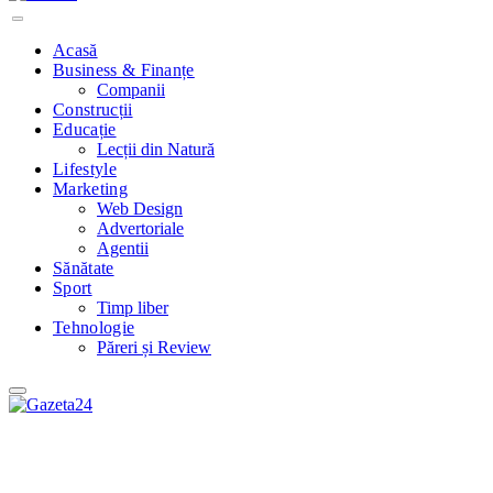
Acasă
Business & Finanțe
Companii
Construcții
Educație
Lecții din Natură
Lifestyle
Marketing
Web Design
Advertoriale
Agentii
Sănătate
Sport
Timp liber
Tehnologie
Păreri și Review