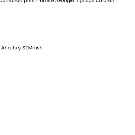
recomandă printr-un link, Google înțelege că oferi
 Ahrefs și SEMrush.