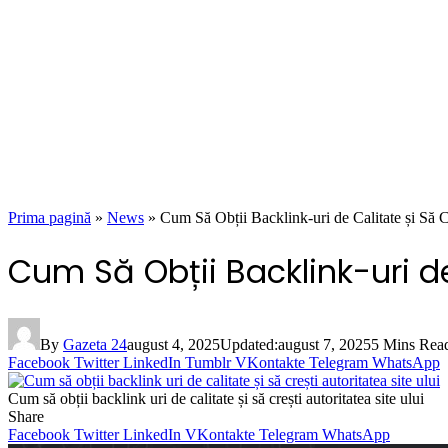
Prima pagină
»
News
»
Cum Să Obții Backlink-uri de Calitate și Să 
Cum Să Obții Backlink-uri de
By
Gazeta 24
august 4, 2025
Updated:
august 7, 2025
5 Mins Rea
Facebook
Twitter
LinkedIn
Tumblr
VKontakte
Telegram
WhatsApp
Cum să obții backlink uri de calitate și să crești autoritatea site ului
Share
Facebook
Twitter
LinkedIn
VKontakte
Telegram
WhatsApp