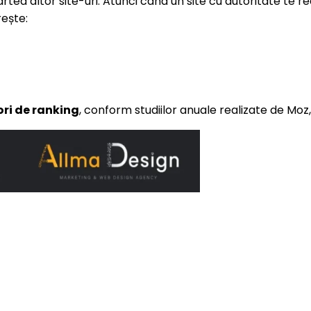
rtea altor site-uri. Atunci când un site cu autoritate te 
rește:
ori de ranking
, conform studiilor anuale realizate de Moz,