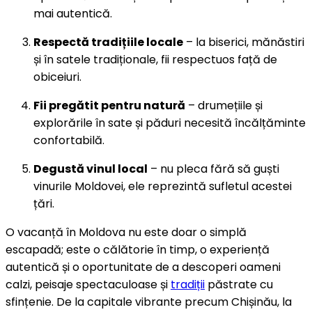
mai autentică.
Respectă tradițiile locale
– la biserici, mănăstiri
și în satele tradiționale, fii respectuos față de
obiceiuri.
Fii pregătit pentru natură
– drumețiile și
explorările în sate și păduri necesită încălțăminte
confortabilă.
Degustă vinul local
– nu pleca fără să guști
vinurile Moldovei, ele reprezintă sufletul acestei
țări.
O vacanță în Moldova nu este doar o simplă
escapadă; este o călătorie în timp, o experiență
autentică și o oportunitate de a descoperi oameni
calzi, peisaje spectaculoase și
tradiții
păstrate cu
sfințenie. De la capitale vibrante precum Chișinău, la