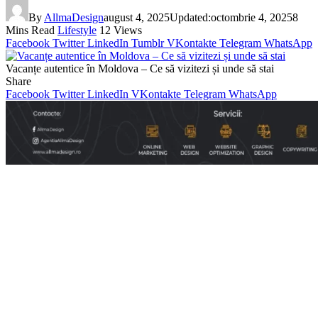
By
AllmaDesign
august 4, 2025
Updated:
octombrie 4, 2025
8
Mins Read
Lifestyle
12
Views
Facebook
Twitter
LinkedIn
Tumblr
VKontakte
Telegram
WhatsApp
Vacanțe autentice în Moldova – Ce să vizitezi și unde să stai
Share
Facebook
Twitter
LinkedIn
VKontakte
Telegram
WhatsApp