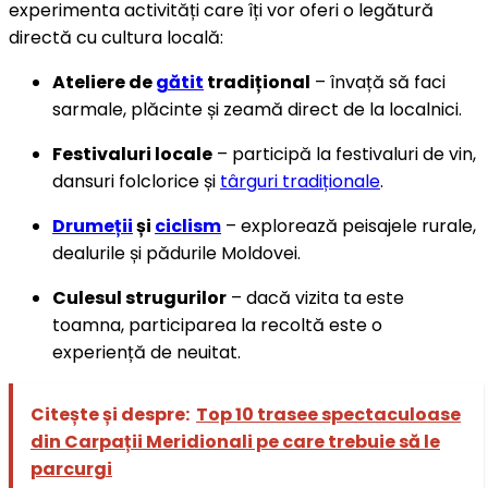
experimenta activități care îți vor oferi o legătură
directă cu cultura locală:
Ateliere de
gătit
tradițional
– învață să faci
sarmale, plăcinte și zeamă direct de la localnici.
Festivaluri locale
– participă la festivaluri de vin,
dansuri folclorice și
târguri tradiționale
.
Drumeții
și
ciclism
– explorează peisajele rurale,
dealurile și pădurile Moldovei.
Culesul strugurilor
– dacă vizita ta este
toamna, participarea la recoltă este o
experiență de neuitat.
Citește și despre:
Top 10 trasee spectaculoase
din Carpații Meridionali pe care trebuie să le
parcurgi