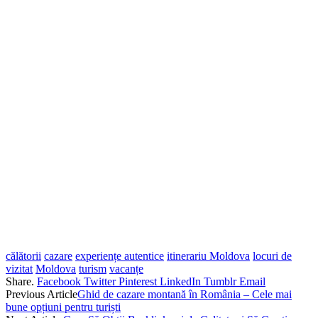
călătorii
cazare
experiențe autentice
itinerariu Moldova
locuri de
vizitat
Moldova
turism
vacanțe
Share.
Facebook
Twitter
Pinterest
LinkedIn
Tumblr
Email
Previous Article
Ghid de cazare montană în România – Cele mai
bune opțiuni pentru turiști