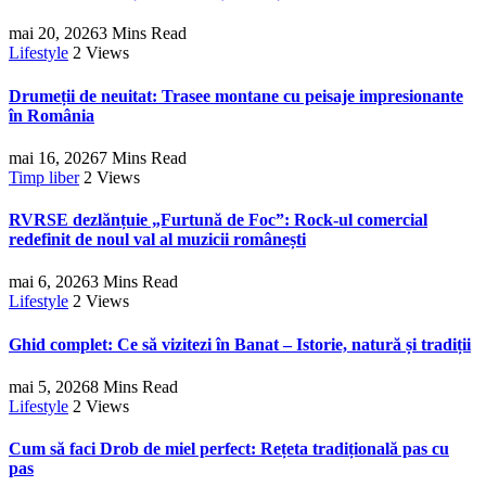
mai 20, 2026
3 Mins Read
Lifestyle
2
Views
Drumeții de neuitat: Trasee montane cu peisaje impresionante
în România
mai 16, 2026
7 Mins Read
Timp liber
2
Views
RVRSE dezlănțuie „Furtună de Foc”: Rock-ul comercial
redefinit de noul val al muzicii românești
mai 6, 2026
3 Mins Read
Lifestyle
2
Views
Ghid complet: Ce să vizitezi în Banat – Istorie, natură și tradiții
mai 5, 2026
8 Mins Read
Lifestyle
2
Views
Cum să faci Drob de miel perfect: Rețeta tradițională pas cu
pas