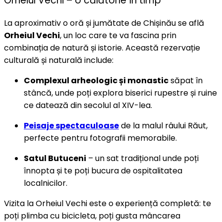
Orheiul Vechi – o călătorie în timp
La aproximativ o oră și jumătate de Chișinău se află
Orheiul Vechi
, un loc care te va fascina prin
combinația de natură și istorie. Această rezervație
culturală și naturală include:
Complexul arheologic și monastic
săpat în
stâncă, unde poți explora biserici rupestre și ruine
ce datează din secolul al XIV-lea.
Peisaje spectaculoase
de la malul râului Răut,
perfecte pentru fotografii memorabile.
Satul Butuceni
– un sat tradițional unde poți
înnopta și te poți bucura de ospitalitatea
localnicilor.
Vizita la Orheiul Vechi este o experiență completă: te
poți plimba cu bicicleta, poți gusta mâncarea