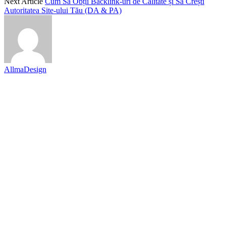
Next Article
Cum Să Obții Backlink-uri de Calitate și Să Crești
Autoritatea Site-ului Tău (DA & PA)
AllmaDesign