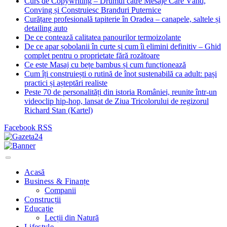
Curs de Copywriting – Drumul către Mesaje Care Vând,
Conving și Construiesc Branduri Puternice
Curățare profesională tapiterie în Oradea – canapele, saltele și
detailing auto
De ce contează calitatea panourilor termoizolante
De ce apar șobolanii în curte și cum îi elimini definitiv – Ghid
complet pentru o proprietate fără rozătoare
Ce este Masaj cu bețe bambus și cum funcționează
Cum îți construiești o rutină de înot sustenabilă ca adult: pași
practici și așteptări realiste
Peste 70 de personalități din istoria României, reunite într-un
videoclip hip-hop, lansat de Ziua Tricolorului de regizorul
Richard Stan (Kartel)
Facebook
RSS
Acasă
Business & Finanțe
Companii
Construcții
Educație
Lecții din Natură
Lifestyle