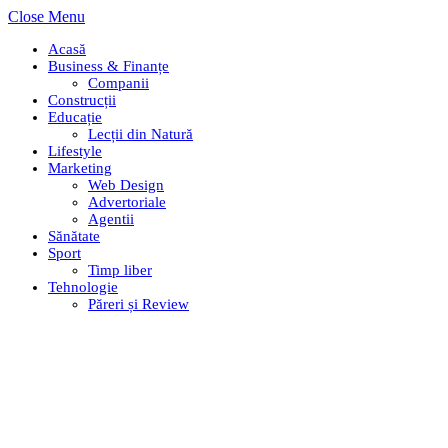
Close Menu
Acasă
Business & Finanțe
Companii
Construcții
Educație
Lecții din Natură
Lifestyle
Marketing
Web Design
Advertoriale
Agentii
Sănătate
Sport
Timp liber
Tehnologie
Păreri și Review