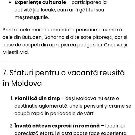
Experiențe culturale
– participarea la
activitățile locale, cum ar fi gătitul sau
meșteșugurile.
Printre cele mai recomandate pensiuni se numără
cele din Butuceni, Saharna și alte sate pitorești, dar și
case de oaspeți din apropierea podgoriilor Cricova și
Mileștii Mici.
7. Sfaturi pentru o vacanță reușită
în Moldova
Planifică din timp
– deși Moldova nu este o
destinație aglomerată, unele pensiuni și crame se
ocupă rapid în perioadele de vârf.
Învață câteva expresii în română
– localnicii
apreciază efortul și asta poate face experiența