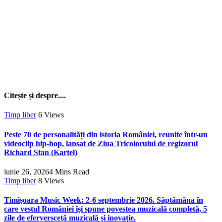
Citește și despre....
Timp liber
6
Views
Peste 70 de personalități din istoria României, reunite într-un
videoclip hip-hop, lansat de Ziua Tricolorului de regizorul
Richard Stan (Kartel)
iunie 26, 2026
4 Mins Read
Timp liber
8
Views
Timișoara Music Week: 2-6 septembrie 2026. Săptămâna în
care vestul României își spune povestea muzicală completă, 5
zile de eferversceță muzicală și inovație.