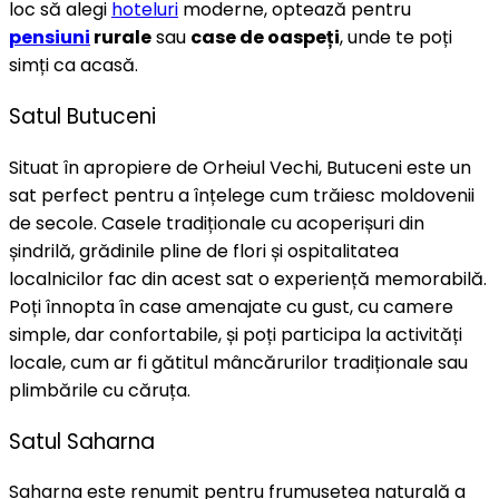
loc să alegi
hoteluri
moderne, optează pentru
pensiuni
rurale
sau
case de oaspeți
, unde te poți
simți ca acasă.
Satul Butuceni
Situat în apropiere de Orheiul Vechi, Butuceni este un
sat perfect pentru a înțelege cum trăiesc moldovenii
de secole. Casele tradiționale cu acoperișuri din
șindrilă, grădinile pline de flori și ospitalitatea
localnicilor fac din acest sat o experiență memorabilă.
Poți înnopta în case amenajate cu gust, cu camere
simple, dar confortabile, și poți participa la activități
locale, cum ar fi gătitul mâncărurilor tradiționale sau
plimbările cu căruța.
Satul Saharna
Saharna este renumit pentru frumusețea naturală a