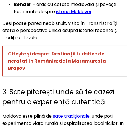
Bender
– oraș cu cetate medievală și povești
fascinante despre
istoria Moldovei
.
Deși poate părea neobișnuit, vizita în Transnistria îți
oferă o perspectivă unică asupra istoriei recente și
tradițiilor locale.
Citește și despre:
Destinații turistice de
neratat în România: de la Maramureș la
Brașov
3. Sate pitorești unde să te cazezi
pentru o experiență autentică
Moldova este plină de
sate tradiționale
, unde poți
experimenta viața rurală și ospitalitatea localnicilor. În