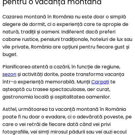
pentru o vacanță montană
Cazarea montană în România nu este doar o simplă
alegere de dormit, ci o experiență care te apropie de
natură, tradiții și oameni. Indiferent dacă preferi
cabane rustice, pensiuni tradiționale, hoteluri de lux sau
vile private, România are opțiuni pentru fiecare gust și
buget.
Planificarea atentă a cazării, în funcție de regiune,
sezon
și activități dorite, poate transforma vacanța
într-o experiență memorabilă. Munții
Carpați
te
așteaptă cu trasee spectaculoase, aer curat,
gastronomia locală și ospitalitatea oamenilor.
Astfel, următoarea ta vacanță montană în România
poate fi nu doar o evadare, ci o adevărată poveste, pe
care o vei retrăi de fiecare dată când vei privi
fotografiile, vei simți mirosul pădurii sau vei auzi ecoul