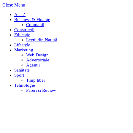
Close Menu
Acasă
Business & Finanțe
Companii
Construcții
Educație
Lecții din Natură
Lifestyle
Marketing
Web Design
Advertoriale
Agentii
Sănătate
Sport
Timp liber
Tehnologie
Păreri și Review