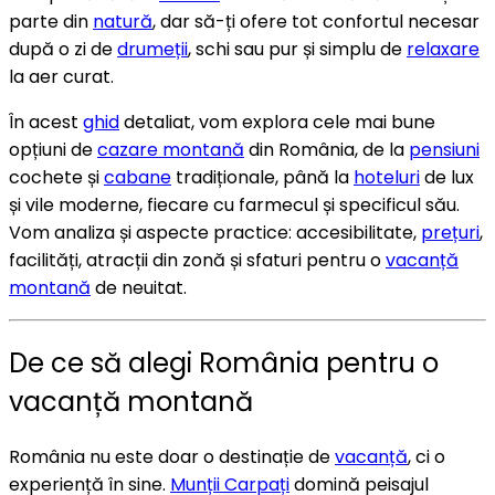
parte din
natură
, dar să-ți ofere tot confortul necesar
după o zi de
drumeții
, schi sau pur și simplu de
relaxare
la aer curat.
În acest
ghid
detaliat, vom explora cele mai bune
opțiuni de
cazare montană
din România, de la
pensiuni
cochete și
cabane
tradiționale, până la
hoteluri
de lux
și vile moderne, fiecare cu farmecul și specificul său.
Vom analiza și aspecte practice: accesibilitate,
prețuri
,
facilități, atracții din zonă și sfaturi pentru o
vacanță
montană
de neuitat.
De ce să alegi România pentru o
vacanță montană
România nu este doar o destinație de
vacanță
, ci o
experiență în sine.
Munții Carpați
domină peisajul