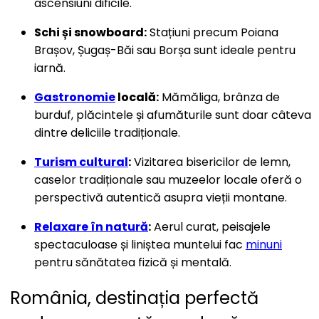
ascensiuni dificile.
Schi și snowboard:
Stațiuni precum Poiana
Brașov, Șugaș-Băi sau Borșa sunt ideale pentru
iarnă.
Gastronomie
locală:
Mămăliga, brânza de
burduf, plăcintele și afumăturile sunt doar câteva
dintre deliciile tradiționale.
Turism cultural
:
Vizitarea bisericilor de lemn,
caselor tradiționale sau muzeelor locale oferă o
perspectivă autentică asupra vieții montane.
Relaxare în natură
:
Aerul curat, peisajele
spectaculoase și liniștea muntelui fac
minuni
pentru sănătatea fizică și mentală.
România, destinația perfectă