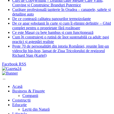
Curs de Copywriting – Drumul către Mesaje Care Vând,
Conving și Construiesc Branduri Puternice
Curățare profesională tapiterie în Oradea – canapele, saltele și
detailing auto
De ce contează calitatea panourilor termoizolante
De ce apar șobolanii în curte și cum îi elimini definitiv – Ghid
complet pentru o proprietate fără rozătoare
Ce este Masaj cu bețe bambus și cum funcționează
Cum îți construiești o rutină de înot sustenabilă ca adult: pași
practici și așteptări realiste
Peste 70 de personalități din istoria României, reunite într-un
videoclip hip-hop, lansat de Ziua Tricolorului de regizorul
Richard Stan (Kartel)
Facebook
RSS
Acasă
Business & Finanțe
Companii
Construcții
Educație
Lecții din Natură
Lifestyle