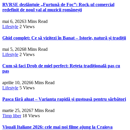
RVRSE dezlănțuie „Furtună de Foc”: Rock-ul comercial
redefinit de noul val al muzicii românești
mai 6, 2026
3 Mins Read
Lifestyle
2
Views
Ghid complet: Ce să vizitezi în Banat – Istorie, natură și tradiții
mai 5, 2026
8 Mins Read
Lifestyle
2
Views
Cum să faci Drob de miel perfect: Rețeta tradițională pas cu
pas
aprilie 10, 2026
6 Mins Read
Lifestyle
5
Views
Pasca fără aluat – Varianta rapidă și gustoasă pentru sărbători
martie 25, 2026
7 Mins Read
Timp liber
18
Views
Visuali Italiane 2026: cele mai noi filme ajung la Craiova