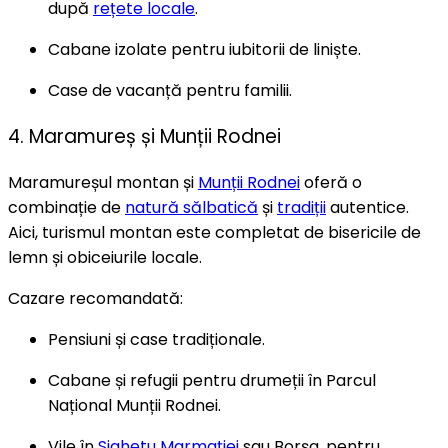
după
rețete locale
.
Cabane izolate pentru iubitorii de liniște.
Case de vacanță pentru familii.
4. Maramureș și Munții Rodnei
Maramureșul montan și
Munții Rodnei
oferă o
combinație de
natură sălbatică
și
tradiții
autentice.
Aici, turismul montan este completat de bisericile de
lemn și obiceiurile locale.
Cazare recomandată:
Pensiuni și case tradiționale.
Cabane și refugii pentru drumeții în Parcul
Național Munții Rodnei.
Vile în
Sighetu Marmației
sau Borșa, pentru