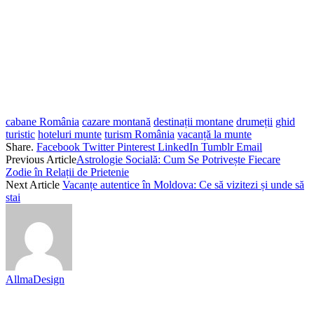
cabane România
cazare montană
destinații montane
drumeții
ghid
turistic
hoteluri munte
turism România
vacanță la munte
Share.
Facebook
Twitter
Pinterest
LinkedIn
Tumblr
Email
Previous Article
Astrologie Socială: Cum Se Potrivește Fiecare
Zodie în Relații de Prietenie
Next Article
Vacanțe autentice în Moldova: Ce să vizitezi și unde să
stai
AllmaDesign