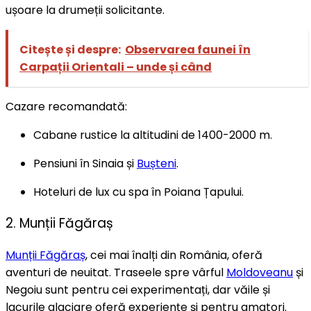
ușoare la drumeții solicitante.
Citește și despre:
Observarea faunei în
Carpații Orientali – unde și când
Cazare recomandată:
Cabane rustice la altitudini de 1400-2000 m.
Pensiuni în Sinaia și
Bușteni
.
Hoteluri de lux cu spa în Poiana Țapului.
2. Munții Făgăraș
Munții Făgăraș
, cei mai înalți din România, oferă
aventuri de neuitat. Traseele spre vârful
Moldoveanu
și
Negoiu sunt pentru cei experimentați, dar văile și
lacurile glaciare oferă experiențe și pentru amatori.