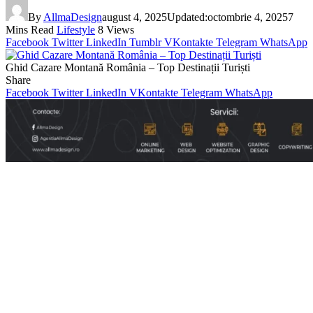
By
AllmaDesign
august 4, 2025
Updated:
octombrie 4, 2025
7
Mins Read
Lifestyle
8
Views
Facebook
Twitter
LinkedIn
Tumblr
VKontakte
Telegram
WhatsApp
Ghid Cazare Montană România – Top Destinații Turiști
Share
Facebook
Twitter
LinkedIn
VKontakte
Telegram
WhatsApp