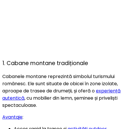
1. Cabane montane tradiționale
Cabanele montane reprezintă simbolul turismului
românesc. Ele sunt situate de obicei în zone izolate,
aproape de trasee de drumeții, și oferă o
experiență
autentică
, cu mobilier din lemn, șeminee și priveliști
spectaculoase.
Avantaje
:
Acces rapid la trasee și
activități outdoor
.