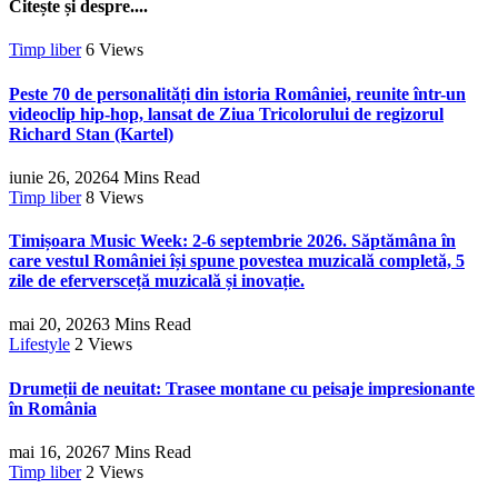
Citește și despre....
Timp liber
6
Views
Peste 70 de personalități din istoria României, reunite într-un
videoclip hip-hop, lansat de Ziua Tricolorului de regizorul
Richard Stan (Kartel)
iunie 26, 2026
4 Mins Read
Timp liber
8
Views
Timișoara Music Week: 2-6 septembrie 2026. Săptămâna în
care vestul României își spune povestea muzicală completă, 5
zile de eferversceță muzicală și inovație.
mai 20, 2026
3 Mins Read
Lifestyle
2
Views
Drumeții de neuitat: Trasee montane cu peisaje impresionante
în România
mai 16, 2026
7 Mins Read
Timp liber
2
Views