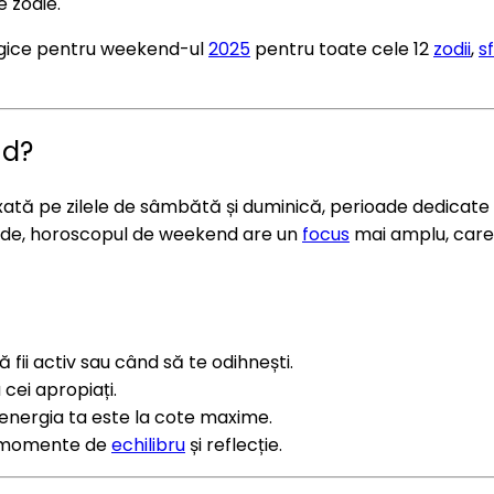
e zodie.
ologice pentru weekend-ul
2025
pentru toate cele 12
zodii
,
s
nd?
 pe zilele de sâmbătă și duminică, perioade dedicate relax
apide, horoscopul de weekend are un
focus
mai amplu, care t
ă fii activ sau când să te odihnești.
cei apropiați.
e energia ta este la cote maxime.
 momente de
echilibru
și reflecție.