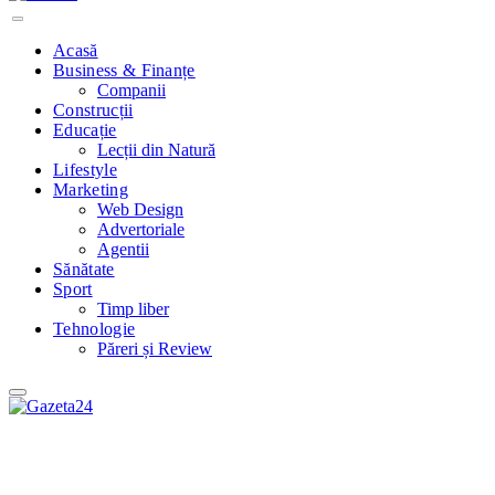
Acasă
Business & Finanțe
Companii
Construcții
Educație
Lecții din Natură
Lifestyle
Marketing
Web Design
Advertoriale
Agentii
Sănătate
Sport
Timp liber
Tehnologie
Păreri și Review