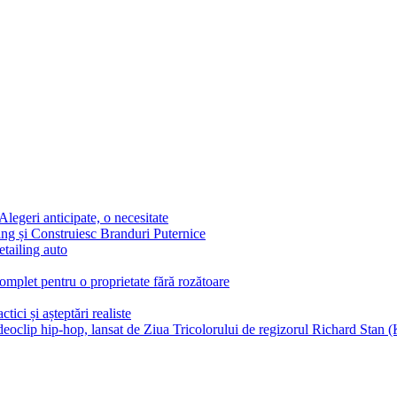
egeri anticipate, o necesitate
g și Construiesc Branduri Puternice
etailing auto
complet pentru o proprietate fără rozătoare
tici și așteptări realiste
ideoclip hip-hop, lansat de Ziua Tricolorului de regizorul Richard Stan (