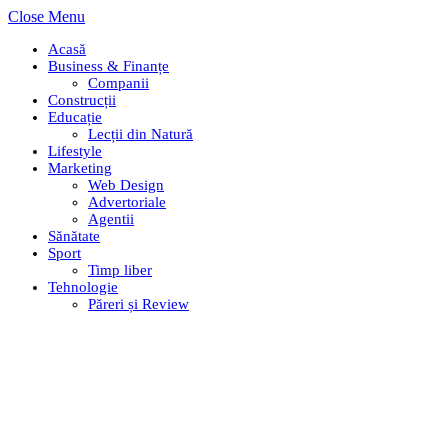
Close Menu
Acasă
Business & Finanțe
Companii
Construcții
Educație
Lecții din Natură
Lifestyle
Marketing
Web Design
Advertoriale
Agentii
Sănătate
Sport
Timp liber
Tehnologie
Păreri și Review