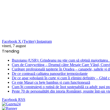
Facebook
X (Twitter)
Instagram
vineri, 7 august
Trending
Buzoianu (USR): Grindeanu nu știe cum să obțină majoritatea. Al
Curs de Copywriting – Drumul către Mesaje Care Vând, Convin
Curățare profesională tapiterie în Oradea – canapele, saltele și d
De ce contează calitatea panourilor termoizolante
De ce apar șobolanii în curte și cum îi elimini definitiv – Ghid 
Ce este Masaj cu bețe bambus și cum funcționează
Cum îți construiești o rutină de înot sustenabilă ca adult: pași prac
Peste 70 de personalități din istoria României, reunite într-un v
Facebook
RSS