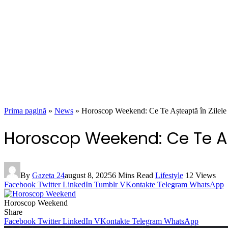
Prima pagină
»
News
»
Horoscop Weekend: Ce Te Așteaptă în Zilele
Horoscop Weekend: Ce Te Aș
By
Gazeta 24
august 8, 2025
6 Mins Read
Lifestyle
12
Views
Facebook
Twitter
LinkedIn
Tumblr
VKontakte
Telegram
WhatsApp
Horoscop Weekend
Share
Facebook
Twitter
LinkedIn
VKontakte
Telegram
WhatsApp