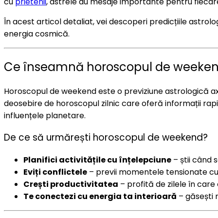
cu
prietenii
, astrele au mesaje importante pentru fiecar
În acest articol detaliat, vei descoperi predicțiile astr
energia cosmică.
Ce înseamnă horoscopul de weeke
Horoscopul de weekend este o previziune astrologică axată
deosebire de horoscopul zilnic care oferă informații r
influențele planetare.
De ce să urmărești horoscopul de weekend?
Planifici activitățile cu înțelepciune
– știi când s
Eviți conflictele
– previi momentele tensionate cu 
Crești productivitatea
– profită de zilele în car
Te conectezi cu energia ta interioară
– găsești