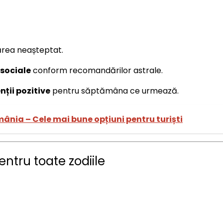
rea neașteptat.
 sociale
conform recomandărilor astrale.
nții pozitive
pentru săptămâna ce urmează.
nia – Cele mai bune opțiuni pentru turiști
ntru toate zodiile