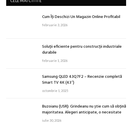
CELE MAI CITITE
Cum Îți Deschizi Un Magazin Online Profitabil
februarie 3, 2026
Soluții eficiente pentru construcții industriale
durabile
februarie 1, 2026
Samsung QLED 43Q7F2 – Recenzie completă
Smart TV 4K (43″)
octombrie 1, 2025
Buzoianu (USR): Grindeanu nu știe cum să obțină
majoritatea. Alegeri anticipate, o necesitate
iulie 30, 2026