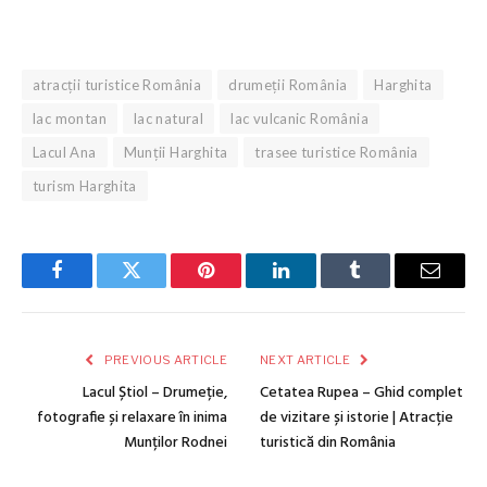
atracții turistice România
drumeții România
Harghita
lac montan
lac natural
lac vulcanic România
Lacul Ana
Munții Harghita
trasee turistice România
turism Harghita
Facebook
Twitter
Pinterest
LinkedIn
Tumblr
Email
PREVIOUS ARTICLE
NEXT ARTICLE
Lacul Știol – Drumeție,
Cetatea Rupea – Ghid complet
fotografie și relaxare în inima
de vizitare și istorie | Atracție
Munților Rodnei
turistică din România