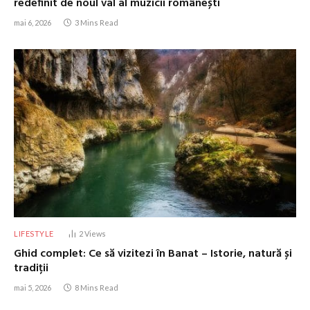
redefinit de noul val al muzicii românești
mai 6, 2026
3 Mins Read
LIFESTYLE
2
Views
Ghid complet: Ce să vizitezi în Banat – Istorie, natură și
tradiții
mai 5, 2026
8 Mins Read