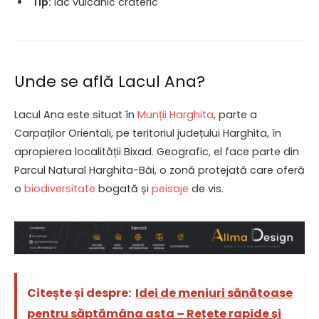
Tip:
lac vulcanic crateric
Unde se află Lacul Ana?
Lacul Ana este situat în
Munții Harghita
, parte a
Carpaților Orientali, pe teritoriul județului Harghita, în
apropierea localității Bixad. Geografic, el face parte din
Parcul Natural Harghita-Băi, o zonă protejată care oferă
o
biodiversitate
bogată și
peisaje
de vis.
Citește și despre:
Idei de meniuri sănătoase
pentru săptămâna asta – Rețete rapide și