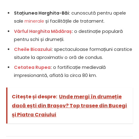
Stațiunea Harghita-Băi:
cunoscută pentru apele
sale
minerale
și facilitățile de tratament.
Vârful Harghita Mădăraș
:
o destinație populară
pentru schi și drumeții.
Cheile Bicazului
:
spectaculoase formațiuni carstice
situate la aproximativ o oră de condus.
Cetatea Rupea
:
o fortificație medievală
impresionantă, aflată la circa 80 km.
Citește și despre:
Unde mergi în drumeție
dacă ești din Brașov? Top trasee din Bucegi
și Piatra Craiului