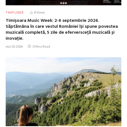
TIMP LIBER
8
Views
Timișoara Music Week: 2-6 septembrie 2026.
Săptămâna în care vestul României își spune povestea
muzicală completă, 5 zile de eferversceță muzicală și
inovație.
mai 20, 2026
3 Mins Read