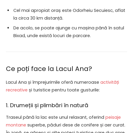
Cel mai apropiat oraș este Odorheiu Secuiesc, aflat
la circa 30 km distanță.
De acolo, se poate ajunge cu mașina până în satul
Bixad, unde există locuri de parcare.
Ce poți face la Lacul Ana?
Lacul Ana și împrejurimile oferă numeroase
activități
recreative
și turistice pentru toate gusturile:
1. Drumeții și plimbări în natură
Traseul până la lac este unul relaxant, oferind
peisaje
montane
superbe, păduri dese de conifere și aer curat.
În zonă, se găsesc și alte poteci turistice care duc spre