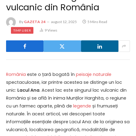
vulcanic din România
By
GAZETA 24
august 12, 2025
5 Mins Read
9
Views
TIMP LIBER
România
este o țară bogată în
peisaje naturale
spectaculoase, iar printre acestea se distinge un loc
unic:
Lacul Ana
. Acest lac este singurul lac vulcanic din
România și se află în inima Munților Harghita, o regiune
cu un farmec aparte, plină de
legende
și frumuseți
naturale. În acest articol, vei descoperi toate
informațiile esențiale despre Lacul Ana: de la originea sa
vulcanică, localizarea geografică, modalitățile de