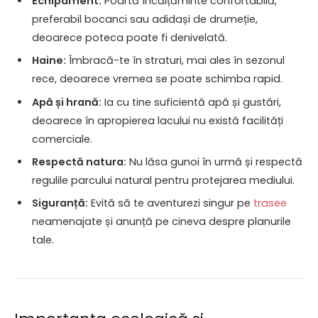
Echipament:
Poartă încălțăminte confortabilă,
preferabil bocanci sau adidași de drumeție,
deoarece poteca poate fi denivelată.
Haine:
Îmbracă-te în straturi, mai ales în sezonul
rece, deoarece vremea se poate schimba rapid.
Apă și hrană:
Ia cu tine suficientă apă și gustări,
deoarece în apropierea lacului nu există facilități
comerciale.
Respectă natura:
Nu lăsa gunoi în urmă și respectă
regulile parcului natural pentru protejarea mediului.
Siguranță:
Evită să te aventurezi singur pe
trasee
neamenajate și anunță pe cineva despre planurile
tale.