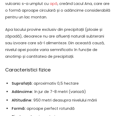
vulcanic s-a umplut cu
apă
, creând Lacul Ana, care are
o formă aproape circulară și o adâncime considerabilă
pentru un lac montan.
Apa lacului provine exclusiv din precipitații (ploaie și
zăpadă), deoarece nu are afluenți naturali subterani
sau izvoare care să-l alimenteze. Din această cauză,
nivelul apei poate varia semnificativ în funcție de
anotimp și cantitatea de precipitații.
Caracteristici fizice
Suprafață:
aproximativ 0,5 hectare
Adâncime:
în jur de 7-8 metri (variază)
Altitudine:
950 metri deasupra nivelului mării
Formă:
aproape perfect rotundă