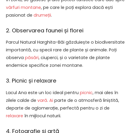
vârfuri montane
, pe care le poți explora dacă ești
pasionat de
drumeții
.
2. Observarea faunei și florei
Parcul Natural Harghita-Băi găzduiește o biodiversitate
importantă, cu specii rare de plante și animale. Poți
observa
păsări
, ciuperci, și o varietate de plante
endemice specifice zonei montane.
3. Picnic și relaxare
Lacul Ana este un loc ideal pentru
picnic
, mai ales în
zilele calde de
vară
.
Ai
parte de o atmosferă liniștită,
departe de aglomerație, perfectă pentru o zi de
relaxare
în mijlocul naturii.
4. Fotografie și artă