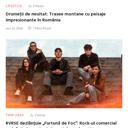
LIFESTYLE
2
Views
Drumeții de neuitat: Trasee montane cu peisaje
impresionante în România
mai 16, 2026
7 Mins Read
TIMP LIBER
2
Views
RVRSE dezlănțuie „Furtună de Foc”: Rock-ul comercial