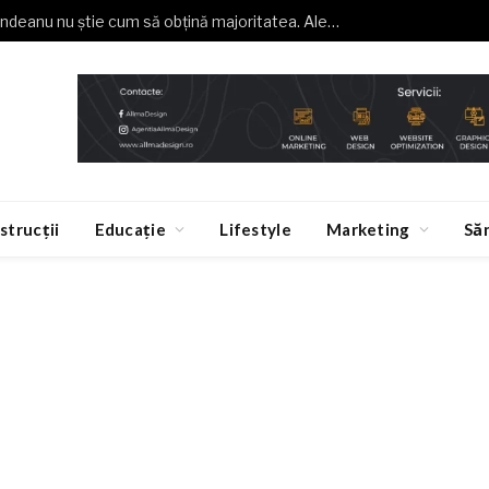
Buzoianu (USR): Grindeanu nu știe cum să obțină majoritatea. Alegeri anticipate, o necesitate
strucții
Educație
Lifestyle
Marketing
Să