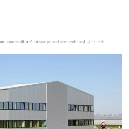
tru construcții, profile trapez, panouri termoizolante și uși industrial