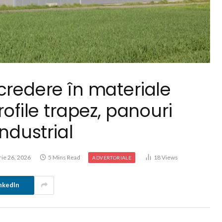
credere în materiale
rofile trapez, panouri
industrial
rie 26, 2026
5 Mins Read
18
Views
ADVERTORIALE
nkedIn