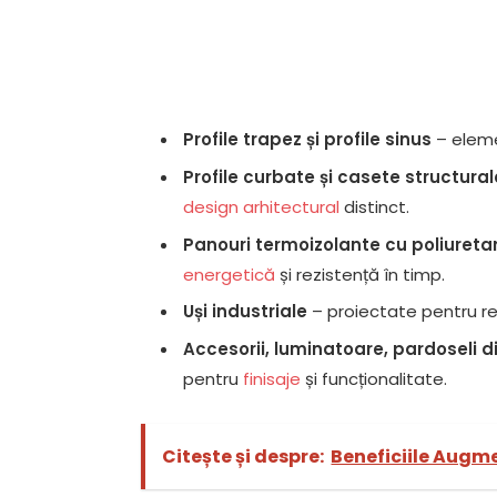
Profile trapez și profile sinus
– eleme
Profile curbate și casete structural
design arhitectural
distinct.
Panouri termoizolante cu poliureta
energetică
și rezistență în timp.
Uși industriale
– proiectate pentru rez
Accesorii, luminatoare, pardoseli d
pentru
finisaje
și funcționalitate.
Citește și despre:
Beneficiile Augme