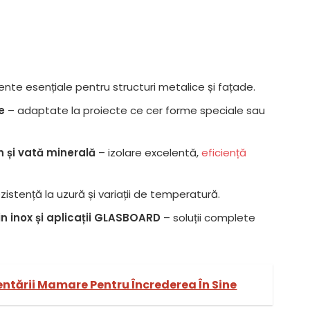
nte esențiale pentru structuri metalice și fațade.
e
– adaptate la proiecte ce cer forme speciale sau
n și vată minerală
– izolare excelentă,
eficiență
istență la uzură și variații de temperatură.
in inox și aplicații GLASBOARD
– soluții complete
ntării Mamare Pentru Încrederea În Sine