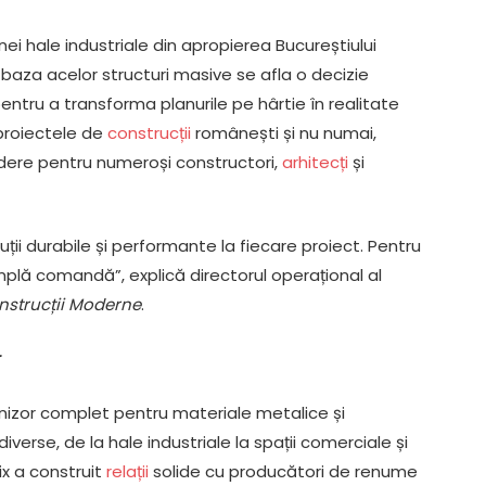
unei hale industriale din apropierea Bucureștiului
 baza acelor structuri masive se afla o decizie
pentru a transforma planurile pe hârtie în realitate
proiectele de
construcții
românești și nu numai,
edere pentru numeroși constructori,
arhitecți
și
ții durabile și performante la fiecare proiect. Pentru
implă comandă”, explică directorul operațional al
nstrucții Moderne
.
r
urnizor complet pentru materiale metalice și
verse, de la hale industriale la spații comerciale și
ix a construit
relații
solide cu producători de renume