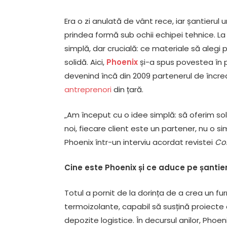
Era o zi anulată de vânt rece, iar șantierul 
prindea formă sub ochii echipei tehnice. La
simplă, dar crucială: ce materiale să alegi 
solidă. Aici,
Phoenix
și-a spus povestea în 
devenind încă din 2009 partenerul de încr
antreprenori
din țară.
„Am început cu o idee simplă: să oferim solu
noi, fiecare client este un partener, nu o s
Phoenix într-un interviu acordat revistei
Co
Cine este Phoenix și ce aduce pe șantie
Totul a pornit de la dorința de a crea un f
termoizolante, capabil să susțină proiecte di
depozite logistice. În decursul anilor, Phoen