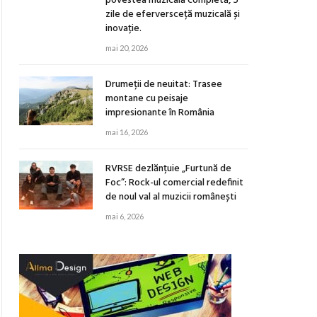
povestea muzicală completă, 5
zile de eferversceță muzicală și
inovație.
mai 20, 2026
Drumeții de neuitat: Trasee
montane cu peisaje
impresionante în România
mai 16, 2026
RVRSE dezlănțuie „Furtună de
Foc”: Rock-ul comercial redefinit
de noul val al muzicii românești
mai 6, 2026