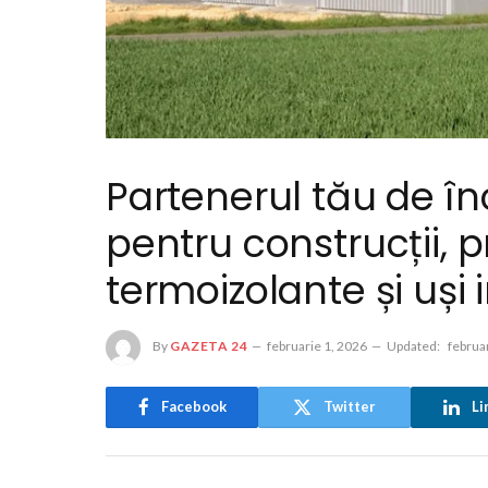
Partenerul tău de în
pentru construcții, p
termoizolante și uși 
By
GAZETA 24
februarie 1, 2026
Updated:
februa
Facebook
Twitter
Li