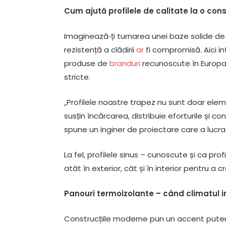
Cum ajută profilele de calitate la o con
Imaginează‑ți turnarea unei baze solide de
rezistență a clădirii
ar
fi compromisă. Aici i
produse de
branduri
recunoscute în Europa,
stricte.
„Profilele noastre trapez nu sunt doar elem
susțin încărcarea, distribuie eforturile și co
spune un inginer de proiectare care a lucr
La fel, profilele sinus – cunoscute și ca pr
atât în exterior, cât și în interior pentru a
Panouri termoizolante – când climatul i
Construcțiile moderne pun un accent putern