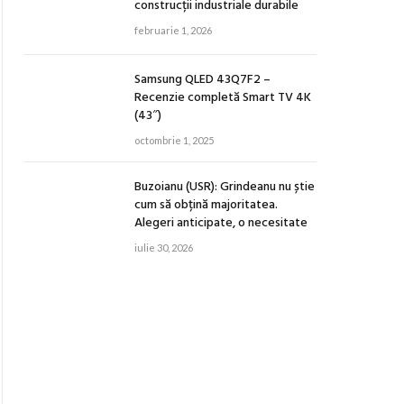
construcții industriale durabile
februarie 1, 2026
Samsung QLED 43Q7F2 –
Recenzie completă Smart TV 4K
(43″)
octombrie 1, 2025
Buzoianu (USR): Grindeanu nu știe
cum să obțină majoritatea.
Alegeri anticipate, o necesitate
iulie 30, 2026