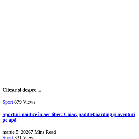
Citește și despre....
Sport
879
Views
Sporturi nautice în aer liber: Caiac, paddleboarding și aventuri
pe apă
martie 5, 2026
7 Mins Read
Sport
331
Views