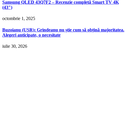
Samsung QLED 43Q7F2 – Recenzie completă Smart TV 4K
(43″)
octombrie 1, 2025
Buzoianu (USR): Grindeanu nu știe cum să obțină majoritatea.
Alegeri anticipate, o necesitate
iulie 30, 2026