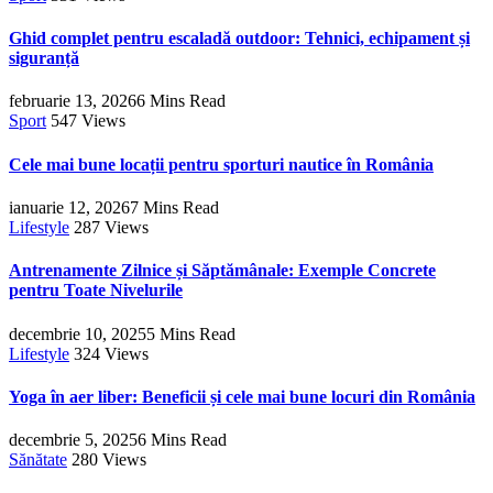
Ghid complet pentru escaladă outdoor: Tehnici, echipament și
siguranță
februarie 13, 2026
6 Mins Read
Sport
547
Views
Cele mai bune locații pentru sporturi nautice în România
ianuarie 12, 2026
7 Mins Read
Lifestyle
287
Views
Antrenamente Zilnice și Săptămânale: Exemple Concrete
pentru Toate Nivelurile
decembrie 10, 2025
5 Mins Read
Lifestyle
324
Views
Yoga în aer liber: Beneficii și cele mai bune locuri din România
decembrie 5, 2025
6 Mins Read
Sănătate
280
Views