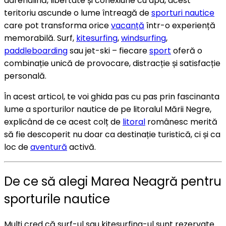
adrenalină, libertate și conexiune cu apa, acest
teritoriu ascunde o lume întreagă de
sporturi nautice
care pot transforma orice
vacanță
într-o experiență
memorabilă. Surf,
kitesurfing
,
windsurfing
,
paddleboarding
sau jet-ski – fiecare
sport
oferă o
combinație unică de provocare, distracție și satisfacție
personală.
În acest articol, te voi ghida pas cu pas prin fascinanta
lume a sporturilor nautice de pe litoralul Mării Negre,
explicând de ce acest colț de
litoral
românesc merită
să fie descoperit nu doar ca destinație turistică, ci și ca
loc de
aventură
activă.
De ce să alegi Marea Neagră pentru
sporturile nautice
Mulți cred că surf-ul sau kitesurfing-ul sunt rezervate