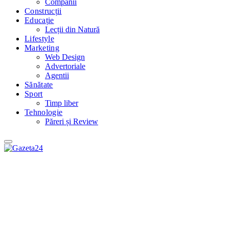
Companii
Construcții
Educație
Lecții din Natură
Lifestyle
Marketing
Web Design
Advertoriale
Agentii
Sănătate
Sport
Timp liber
Tehnologie
Păreri și Review