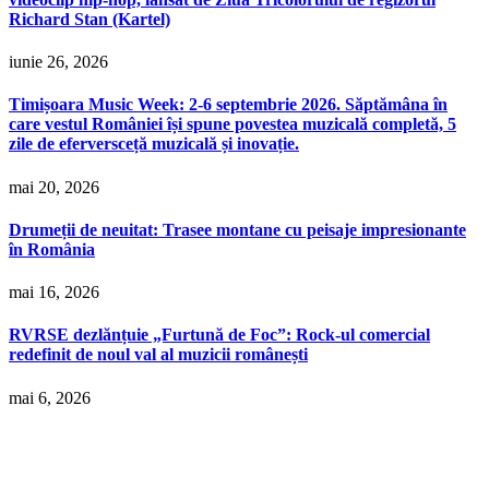
Richard Stan (Kartel)
iunie 26, 2026
Timișoara Music Week: 2-6 septembrie 2026. Săptămâna în
care vestul României își spune povestea muzicală completă, 5
zile de eferversceță muzicală și inovație.
mai 20, 2026
Drumeții de neuitat: Trasee montane cu peisaje impresionante
în România
mai 16, 2026
RVRSE dezlănțuie „Furtună de Foc”: Rock-ul comercial
redefinit de noul val al muzicii românești
mai 6, 2026