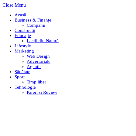
Close Menu
Acasă
Business & Finanțe
Companii
Construcții
Educație
Lecții din Natură
Lifestyle
Marketing
Web Design
Advertoriale
Agentii
Sănătate
Sport
Timp liber
Tehnologie
Păreri și Review