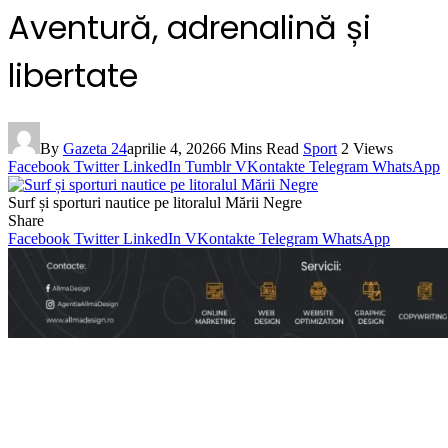
Aventură, adrenalină și
libertate
By
Gazeta 24
aprilie 4, 2026
6 Mins Read
Sport
2
Views
Facebook
Twitter
LinkedIn
Tumblr
VKontakte
Telegram
WhatsApp
Surf și sporturi nautice pe litoralul Mării Negre
Share
Facebook
Twitter
LinkedIn
VKontakte
Telegram
WhatsApp