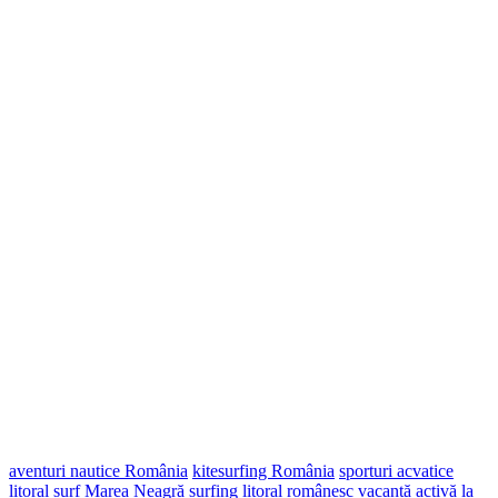
aventuri nautice România
kitesurfing România
sporturi acvatice
litoral
surf Marea Neagră
surfing litoral românesc
vacanță activă la