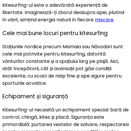
kitesurfing-ul este o adevărată experiență de
libertate. Imaginează-ți zborul deasupra apei, plutind
în vânt, simțind energia naturii în fiecare
mișcare
.
Cele mai bune locuri pentru kitesurfing
Stațiunile nordice precum Mamaia sau Năvodari sunt
cele mai potrivite pentru kitesurfing, datorită
vânturilor constante și a spațiului larg pe plajă. Aici,
atât începătorii, cât și avansații pot găsi condiții
excelente, cu scoici de nisip fine și ape sigure pentru
sporturile acvatice.
Echipament și siguranță
Kitesurfing-ul necesită un echipament special: bară de
control, chingă, kites și placă. Siguranța este
primordială: purtarea vestelor de salvare, respectarea