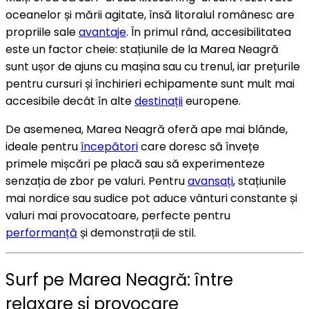
oceanelor și mării agitate, însă litoralul românesc are
propriile sale
avantaje
. În primul rând, accesibilitatea
este un factor cheie: stațiunile de la Marea Neagră
sunt ușor de ajuns cu mașina sau cu trenul, iar prețurile
pentru cursuri și închirieri echipamente sunt mult mai
accesibile decât în alte
destinații
europene.
De asemenea, Marea Neagră oferă ape mai blânde,
ideale pentru
începători
care doresc să învețe
primele mișcări pe placă sau să experimenteze
senzația de zbor pe valuri. Pentru
avansați
, stațiunile
mai nordice sau sudice pot aduce vânturi constante și
valuri mai provocatoare, perfecte pentru
performanță
și demonstrații de stil.
Surf pe Marea Neagră: între
relaxare și provocare