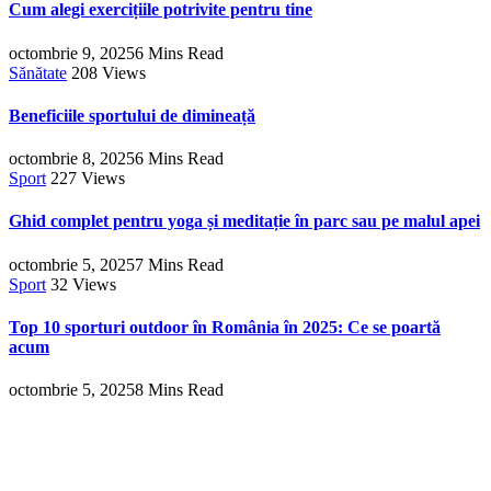
Cum alegi exercițiile potrivite pentru tine
octombrie 9, 2025
6 Mins Read
Sănătate
208
Views
Beneficiile sportului de dimineață
octombrie 8, 2025
6 Mins Read
Sport
227
Views
Ghid complet pentru yoga și meditație în parc sau pe malul apei
octombrie 5, 2025
7 Mins Read
Sport
32
Views
Top 10 sporturi outdoor în România în 2025: Ce se poartă
acum
octombrie 5, 2025
8 Mins Read