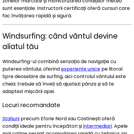
zonelor marcate și monitorizarea condițiilor meteo
sunt esențiale. Instructorii certificați oferă cursuri care
fac învățarea rapidă și sigură.
Windsurfing: când vântul devine
aliatul tău
Windsurfing-ul combină senzația de navigație cu
puterea vântului, oferind
experiențe unice
pe litoral.
Spre deosebire de surfing, aici controlul vântului este
cheia: trebuie să înveți să ajustezi pânza și să te
adaptezi mișcării apei.
Locuri recomandate
Stațiuni
precum Eforie Nord sau Costinești oferă
condiții ideale pentru începători și
intermediari
. Apele
mai calme permit acomodarea rapidă cu tehnica, iar