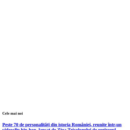
Cele mai noi
Peste 70 de personalități din istoria României, reunite într-un
videoclip hip-hop, lansat de Ziua Tricolorului de regizorul