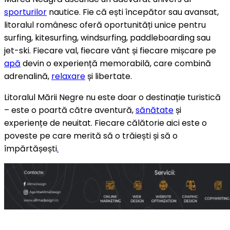
sporturilor
nautice. Fie că ești începător sau avansat,
litoralul românesc oferă oportunități unice pentru
surfing, kitesurfing, windsurfing, paddleboarding sau
jet-ski. Fiecare val, fiecare vânt și fiecare mișcare pe
apă
devin o experiență memorabilă, care combină
adrenalină,
relaxare
și libertate.
Litoralul Mării Negre nu este doar o destinație turistică
– este o poartă către aventură,
sănătate
și
experiențe de neuitat. Fiecare călătorie aici este o
poveste pe care merită să o trăiești și să o
împărtășești
.