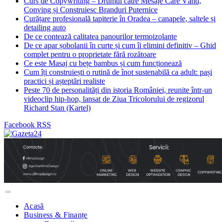
Curs de Copywriting – Drumul către Mesaje Care Vând,
Conving și Construiesc Branduri Puternice
Curățare profesională tapiterie în Oradea – canapele, saltele și
detailing auto
De ce contează calitatea panourilor termoizolante
De ce apar șobolanii în curte și cum îi elimini definitiv – Ghid
complet pentru o proprietate fără rozătoare
Ce este Masaj cu bețe bambus și cum funcționează
Cum îți construiești o rutină de înot sustenabilă ca adult: pași
practici și așteptări realiste
Peste 70 de personalități din istoria României, reunite într-un
videoclip hip-hop, lansat de Ziua Tricolorului de regizorul
Richard Stan (Kartel)
Facebook
RSS
Acasă
Business & Finanțe