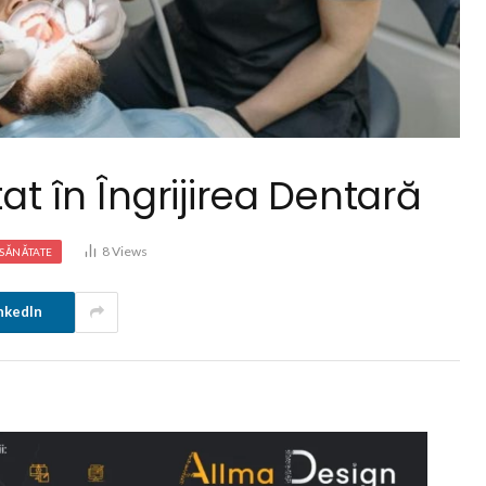
tat în Îngrijirea Dentară
8
Views
SĂNĂTATE
nkedIn