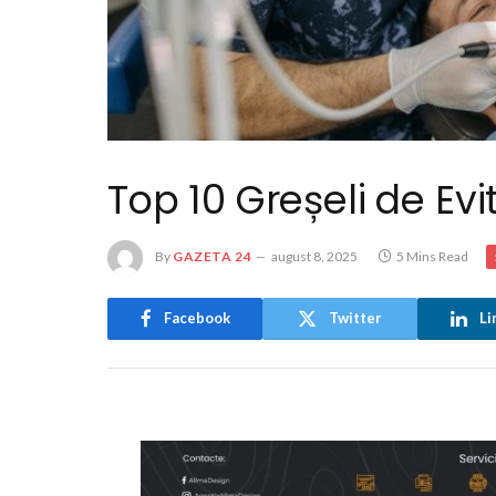
Top 10 Greșeli de Evi
By
GAZETA 24
august 8, 2025
5 Mins Read
Facebook
Twitter
Li