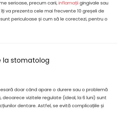
me serioase, precum carii,
inflamații
gingivale sau
ți va prezenta cele mai frecvente 10 greșeli de
e sunt periculoase și cum să le corectezi, pentru o
te la stomatolog
necesară doar când apare o durere sau o problemă
 deoarece vizitele regulate (ideal, la 6 luni) sunt
unilor dentare. Astfel, se evită complicațiile și