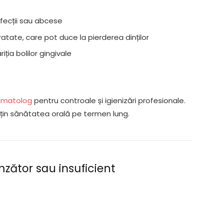
fecții sau abcese
ratate, care pot duce la pierderea dinților
ția bolilor gingivale
omatolog
pentru controale și igienizări profesionale.
țin sănătatea orală pe termen lung.
nzător sau insuficient