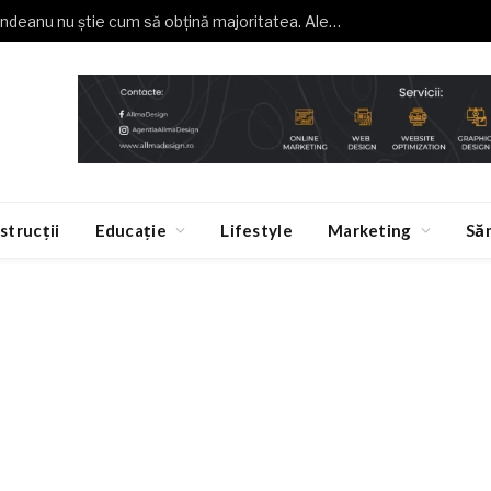
Buzoianu (USR): Grindeanu nu știe cum să obțină majoritatea. Alegeri anticipate, o necesitate
strucții
Educație
Lifestyle
Marketing
Să