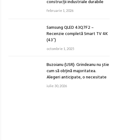
construcții industriale durabile
februarie 1, 2026
Samsung QLED 43Q7F2 –
Recenzie completă Smart TV 4K
(43″)
octombrie 1, 2025
Buzoianu (USR): Grindeanu nu știe
cum să obțină majoritatea.
Alegeri anticipate, o necesitate
iulie 30, 2026