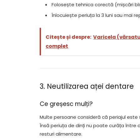
Folosește tehnica corectă (mișcări bl
Înlocuiește periuța la 3 luni sau mai r
Citește și despre:
Varicela (vărsat
complet
3. Neutilizarea aței dentare
Ce greșesc mulți?
Multe persoane consideră că periajul este 
Însă periuța de dinți nu poate curăța între d
resturi alimentare.