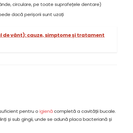
ânde, circulare, pe toate suprafețele dentare)
epede dacă perișorii sunt uzați
ul de vânt): cauze, simptome și tratament
suficient pentru o
igienă
completă a cavității bucale.
inți și sub gingii, unde se adună placa bacteriană și