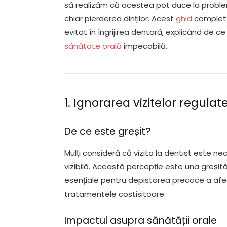
să realizăm că acestea pot duce la proble
chiar pierderea dinților. Acest
ghid
complet î
evitat în îngrijirea dentară, explicând de c
sănătate orală
impecabilă.
1. Ignorarea vizitelor regula
De ce este greșit?
Mulți consideră că vizita la dentist este 
vizibilă. Această percepție este una greșită,
esențiale pentru depistarea precoce a afecți
tratamentele costisitoare.
Impactul asupra sănătății orale