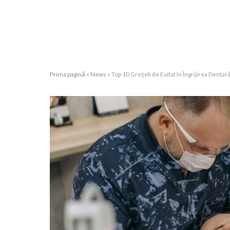
Prima pagină
»
News
»
Top 10 Greșeli de Evitat în Îngrijirea Dentar