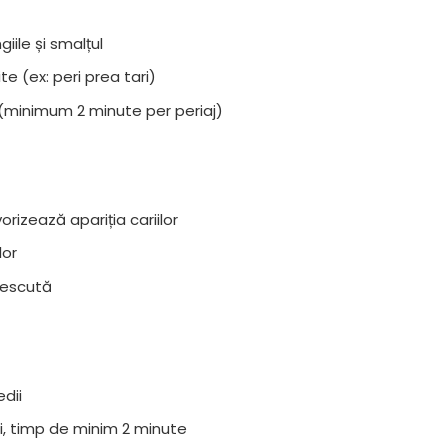
iile și smalțul
te (ex: peri prea tari)
minimum 2 minute per periaj)
rizează apariția cariilor
lor
crescută
edii
 zi, timp de minim 2 minute