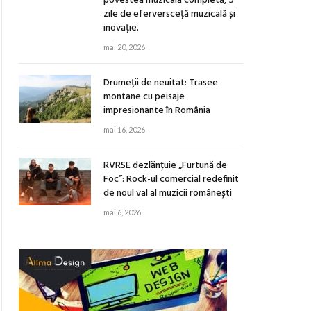
povestea muzicală completă, 5
zile de eferversceță muzicală și
inovație.
mai 20, 2026
Drumeții de neuitat: Trasee
montane cu peisaje
impresionante în România
mai 16, 2026
RVRSE dezlănțuie „Furtună de
Foc”: Rock-ul comercial redefinit
de noul val al muzicii românești
mai 6, 2026