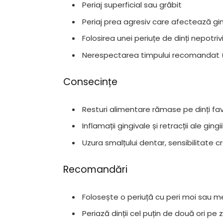
Periaj superficial sau grăbit
Periaj prea agresiv care afectează ging
Folosirea unei periuțe de dinți nepotrivi
Nerespectarea timpului recomandat (
Consecințe
Resturi alimentare rămase pe dinți favo
Inflamații gingivale și retracții ale gingii
Uzura smalțului dentar, sensibilitate 
Recomandări
Folosește o periuță cu peri moi sau m
Periază dinții cel puțin de două ori pe