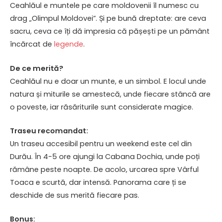
Ceahlăul e muntele pe care moldovenii îl numesc cu
drag „Olimpul Moldovei”. Și pe bună dreptate: are ceva
sacru, ceva ce îți dă impresia că pășești pe un pământ
încărcat de
legende
.
De ce merită?
Ceahlăul nu e doar un munte, e un simbol. E locul unde
natura și miturile se amestecă, unde fiecare stâncă are
o poveste, iar răsăriturile sunt considerate magice.
Traseu recomandat:
Un traseu accesibil pentru un weekend este cel din
Durău. În 4-5 ore ajungi la Cabana Dochia, unde poți
rămâne peste noapte. De acolo, urcarea spre Vârful
Toaca e scurtă, dar intensă. Panorama care ți se
deschide de sus merită fiecare pas.
Bonus: