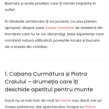
libertate și acele priveliști care îți rămân întipărite în
suflet.
În rândurile următoare îți voi povesti, ca unui prieten
apropiat, despre șase
trasee montane
de weekend din
România care nu te vor dezamăgi. Șase experiențe care
combină natura sălbatică, poveștile locului și bucuria
de a evada din cotidian.
1. Cabana Curmătura și Piatra
Craiului – drumeția care îți
deschide apetitul pentru munte
Dacă nu ai mai fost de mult la
munte
sau dacă vrei un
traseu prietenos, dar spectaculos, începe cu
Piatra