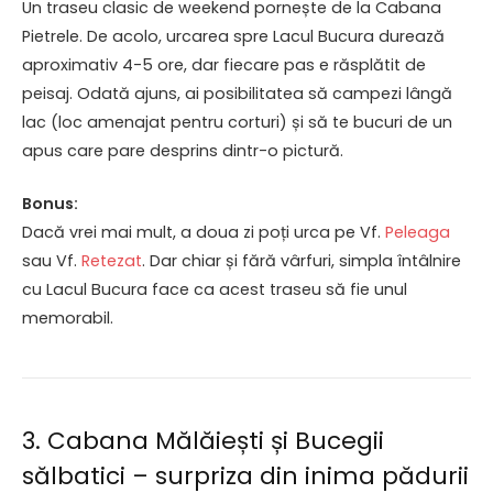
Un traseu clasic de weekend pornește de la Cabana
Pietrele. De acolo, urcarea spre Lacul Bucura durează
aproximativ 4-5 ore, dar fiecare pas e răsplătit de
peisaj. Odată ajuns, ai posibilitatea să campezi lângă
lac (loc amenajat pentru corturi) și să te bucuri de un
apus care pare desprins dintr-o pictură.
Bonus:
Dacă vrei mai mult, a doua zi poți urca pe Vf.
Peleaga
sau Vf.
Retezat
. Dar chiar și fără vârfuri, simpla întâlnire
cu Lacul Bucura face ca acest traseu să fie unul
memorabil.
3. Cabana Mălăiești și Bucegii
sălbatici – surpriza din inima pădurii