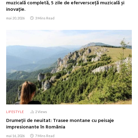
muzicală completă, 5 zile de eferversceță muzicală și
inovație.
mai 20, 2026
3 Mins Read
LIFESTYLE
2
Views
Drumeții de neuitat: Trasee montane cu peisaje
impresionante în România
mai 16, 2026
7 Mins Read