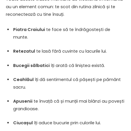
au un element comun: te scot din rutina zilnică și te
reconectează cu tine însuți.
Piatra Craiului
te face să te îndrăgostești de
munte.
Retezatul
te lasă fără cuvinte cu lacurile lui.
Bucegii sălbatici
îți arată că liniștea există.
Ceahlăul
îți dă sentimentul că pășești pe pământ
sacru.
Apusenii
te învață că și munții mai blânzi au povești
grandioase.
Ciucașul
îți aduce bucurie prin culorile lui.