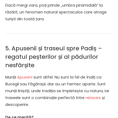
Dacă mergi vara, poți prinde „umbra piramidală” la
răsărit, un fenomen natural spectaculos care atrage
turiști din toată țara.
5. Apusenii și traseul spre Padiș –
regatul peșterilor și al pădurilor
nesfârșite
Munții
Apuseni
sunt altfel. Nu sunt la fel de înalți ca
Bucegii sau Făgărașii, dar au un farmec aparte. Sunt
munții liniștiți, unde tradiția se împletește cu natura, iar
traseele sunt o combinație perfectă între
relaxare
și
descoperire.
De ce merită?