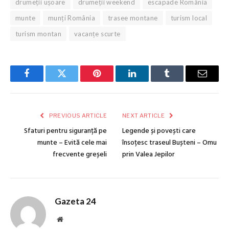
drumeții ușoare
drumeții weekend
escapade România
munte
munți România
trasee montane
turism local
turism montan
vacanțe scurte
Facebook
Twitter
Pinterest
LinkedIn
Tumblr
Email
PREVIOUS ARTICLE
NEXT ARTICLE
Sfaturi pentru siguranță pe
Legende și povești care
munte – Evită cele mai
însoțesc traseul Bușteni – Omu
frecvente greșeli
prin Valea Jepilor
Gazeta 24
Website