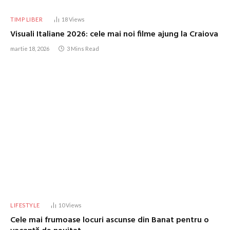
TIMP LIBER
18
Views
Visuali Italiane 2026: cele mai noi filme ajung la Craiova
martie 18, 2026
3 Mins Read
LIFESTYLE
10
Views
Cele mai frumoase locuri ascunse din Banat pentru o