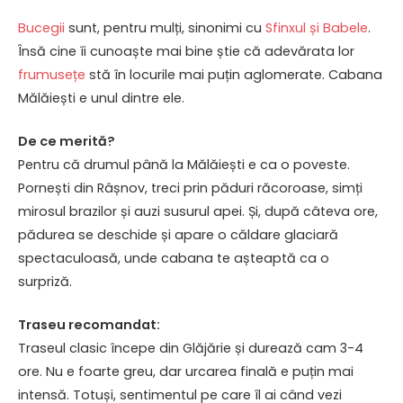
Bucegii
sunt, pentru mulți, sinonimi cu
Sfinxul și Babele
.
Însă cine îi cunoaște mai bine știe că adevărata lor
frumusețe
stă în locurile mai puțin aglomerate. Cabana
Mălăiești e unul dintre ele.
De ce merită?
Pentru că drumul până la Mălăiești e ca o poveste.
Pornești din Râșnov, treci prin păduri răcoroase, simți
mirosul brazilor și auzi susurul apei. Și, după câteva ore,
pădurea se deschide și apare o căldare glaciară
spectaculoasă, unde cabana te așteaptă ca o
surpriză.
Traseu recomandat:
Traseul clasic începe din Glăjărie și durează cam 3-4
ore. Nu e foarte greu, dar urcarea finală e puțin mai
intensă. Totuși, sentimentul pe care îl ai când vezi