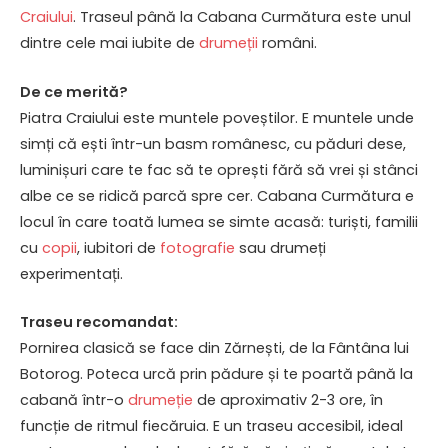
Craiului
. Traseul până la Cabana Curmătura este unul
dintre cele mai iubite de
drumeții
români.
De ce merită?
Piatra Craiului este muntele poveștilor. E muntele unde
simți că ești într-un basm românesc, cu păduri dese,
luminișuri care te fac să te oprești fără să vrei și stânci
albe ce se ridică parcă spre cer. Cabana Curmătura e
locul în care toată lumea se simte acasă: turiști, familii
cu
copii
, iubitori de
fotografie
sau drumeți
experimentați.
Traseu recomandat:
Pornirea clasică se face din Zărnești, de la Fântâna lui
Botorog. Poteca urcă prin pădure și te poartă până la
cabană într-o
drumeție
de aproximativ 2-3 ore, în
funcție de ritmul fiecăruia. E un traseu accesibil, ideal