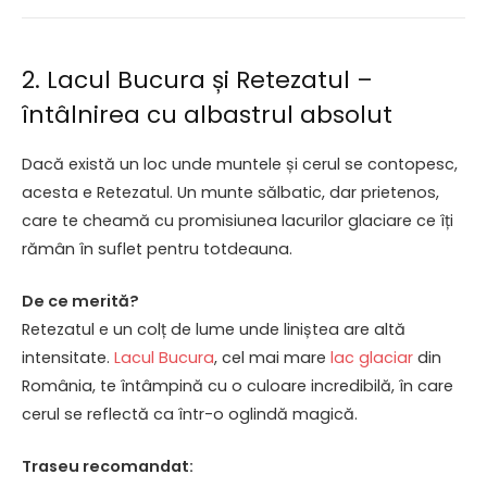
2. Lacul Bucura și Retezatul –
întâlnirea cu albastrul absolut
Dacă există un loc unde muntele și cerul se contopesc,
acesta e Retezatul. Un munte sălbatic, dar prietenos,
care te cheamă cu promisiunea lacurilor glaciare ce îți
rămân în suflet pentru totdeauna.
De ce merită?
Retezatul e un colț de lume unde liniștea are altă
intensitate.
Lacul Bucura
, cel mai mare
lac glaciar
din
România, te întâmpină cu o culoare incredibilă, în care
cerul se reflectă ca într-o oglindă magică.
Traseu recomandat: