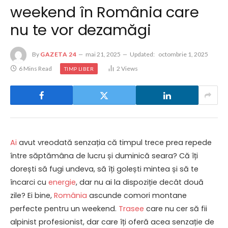
weekend în România care
nu te vor dezamăgi
By
GAZETA 24
mai 21, 2025
Updated:
octombrie 1, 2025
6 Mins Read
2
Views
TIMP LIBER
Ai
avut vreodată senzația că timpul trece prea repede
între săptămâna de lucru și duminică seara? Că îți
dorești să fugi undeva, să îți golești mintea și să te
încarci cu
energie
, dar nu ai la dispoziție decât două
zile? Ei bine,
România
ascunde comori montane
perfecte pentru un weekend.
Trasee
care nu cer să fii
alpinist profesionist, dar care îți oferă acea senzație de