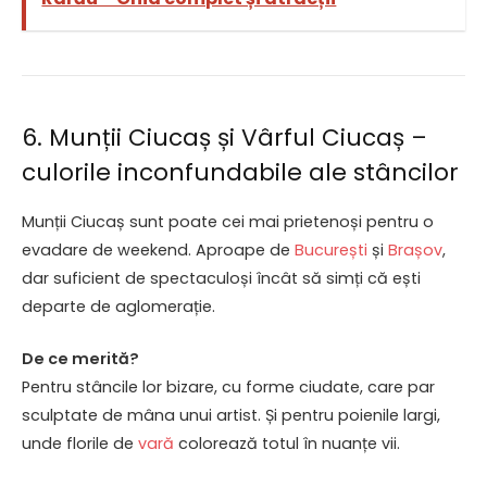
6. Munții Ciucaș și Vârful Ciucaș –
culorile inconfundabile ale stâncilor
Munții Ciucaș sunt poate cei mai prietenoși pentru o
evadare de weekend. Aproape de
București
și
Brașov
,
dar suficient de spectaculoși încât să simți că ești
departe de aglomerație.
De ce merită?
Pentru stâncile lor bizare, cu forme ciudate, care par
sculptate de mâna unui artist. Și pentru poienile largi,
unde florile de
vară
colorează totul în nuanțe vii.