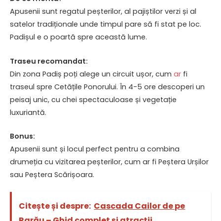
Apusenii sunt regatul peșterilor, al pajiștilor verzi și al
satelor tradiționale unde timpul pare să fi stat pe loc.
Padișul e o poartă spre această lume.
Traseu recomandat:
Din zona Padiș poți alege un circuit ușor, cum
ar
fi
traseul spre Cetățile Ponorului. În 4-5 ore descoperi un
peisaj unic, cu chei spectaculoase și vegetație
luxuriantă.
Bonus:
Apusenii sunt și locul perfect pentru a combina
drumeția cu vizitarea peșterilor, cum ar fi Peștera Urșilor
sau Peștera Scărișoara.
Citește și despre:
Cascada Cailor de pe
Rarău – Ghid complet și atracții