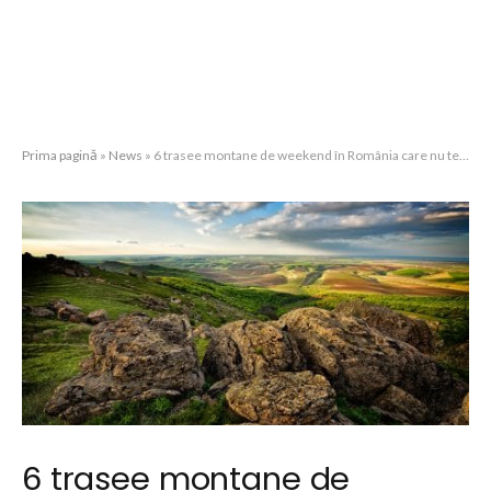
Prima pagină
»
News
»
6 trasee montane de weekend în România care nu te vor dezamăgi
6 trasee montane de