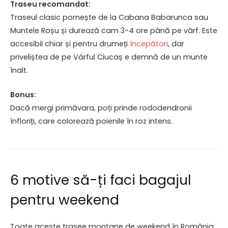
Traseu recomandat:
Traseul clasic pornește de la Cabana Babarunca sau
Muntele Roșu și durează cam 3-4 ore până pe vârf. Este
accesibil chiar și pentru drumeți
începători
, dar
priveliștea de pe Vârful Ciucaș e demnă de un munte
înalt.
Bonus:
Dacă mergi primăvara, poți prinde rododendronii
înfloriți, care colorează poienile în roz intens.
6 motive să-ți faci bagajul
pentru weekend
Toate aceste trasee montane de weekend în România