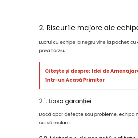
2. Riscurile majore ale echip
Lucrul cu echipe la negru vine la pachet cu 
prea târziu.
Citește și despre:
Idei de Amenajare
într-un Acasă Primitor
2.1. Lipsa garanției
Dacă apar defecte sau probleme, echipa nu
cui să reclami.