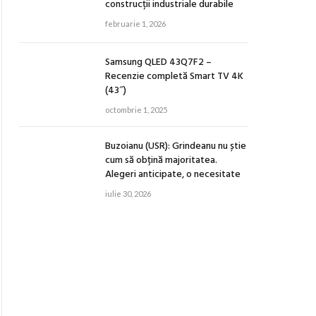
construcții industriale durabile
februarie 1, 2026
Samsung QLED 43Q7F2 –
Recenzie completă Smart TV 4K
(43″)
octombrie 1, 2025
Buzoianu (USR): Grindeanu nu știe
cum să obțină majoritatea.
Alegeri anticipate, o necesitate
iulie 30, 2026