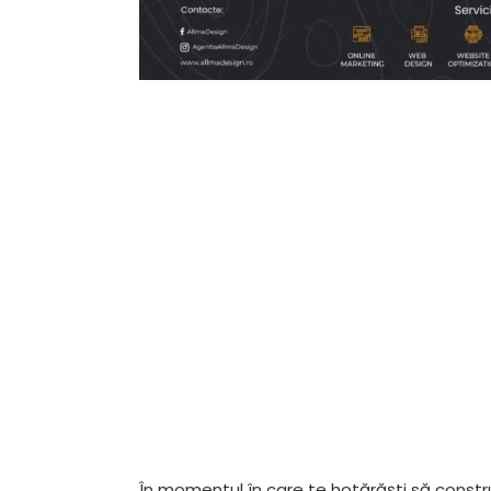
În momentul în care te hotărăști să constru