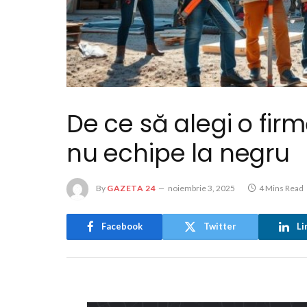
De ce să alegi o firm
nu echipe la negru
By
GAZETA 24
noiembrie 3, 2025
4 Mins Read
Facebook
Twitter
Li