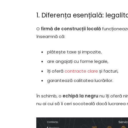
1. Diferența esențială: legali
O
firmă de construcții locală
funcționează 
înseamnă că:
plătește taxe și impozite,
are angajați cu forme legale,
îți oferă
contracte clare
și facturi,
garantează calitatea lucrărilor.
În schimb, o
echipă la negru
nu îți oferă 
nu ai cui să îi ceri socoteală dacă lucrarea