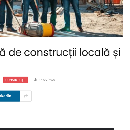
ă de construcții locală și
158
Views
CONSTRUCȚII
nkedIn