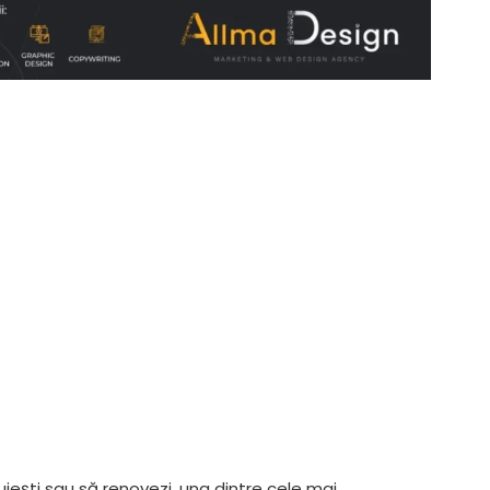
iești sau să renovezi, una dintre cele mai