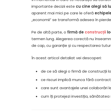
importante decizii este
cu cine alegi să l
aparent mai mici pe care le oferă
echipele
„economii” se transformă adesea în pierde
Pe de altă parte, o
firmă de
construcții
lo
termen lung. Alegerea corectă nu înseamnă d
de cap, cu garanție și cu respectarea tutur
În acest articol detaliat vei descoperi:
de ce să alegi o firmă de construcții lo
ce riscuri implică munca fără contract
care sunt avantajele unei colaborări l
cum îți protejezi investiția, sănătatea ș