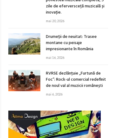
povestea muzicală completă, 5
zile de eferversceță muzicală și
inovație.
mai 20, 2026
Drumeții de neuitat: Trasee
montane cu peisaje
impresionante în România
mai 16, 2026
RVRSE dezlănțuie „Furtună de
Foc”: Rock-ul comercial redefinit
de noul val al muzicii românești
mai 6, 2026