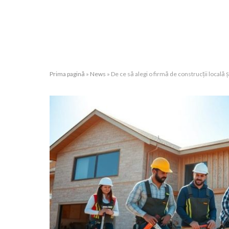
Prima pagină
»
News
»
De ce să alegi o firmă de construcții locală 