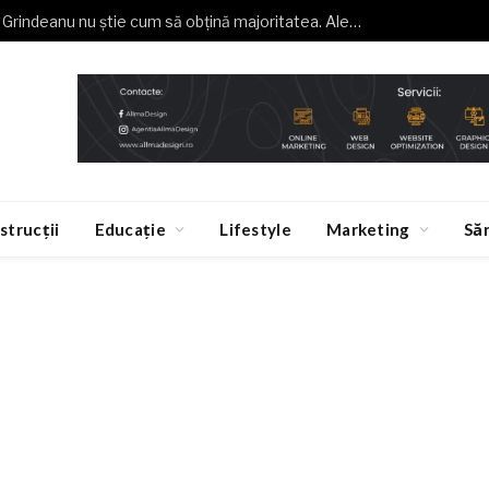
Buzoianu (USR): Grindeanu nu știe cum să obțină majoritatea. Alegeri anticipate, o necesitate
strucții
Educație
Lifestyle
Marketing
Să