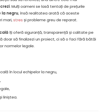
ucrezi
. Mulți oameni se lasă tentați de prețurile
 la negru
, însă realitatea arată că aceste
ri mari,
stres
și probleme greu de reparat.
cală
îți oferă siguranță, transparență și calitate pe
oar să finalizezi un proiect, ci să o faci fără bătăi
or normelor legale.
cală în locul echipelor la negru,
,
egale,
i liniștea.