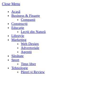
Close Menu
Acasă
Business & Finanțe
Companii
Construcții
Educație
Lecții din Natură
Lifestyle
Marketing
Web Design
Advertoriale
Agentii
Sănătate
Sport
Timp liber
Tehnologie
Păreri și Review