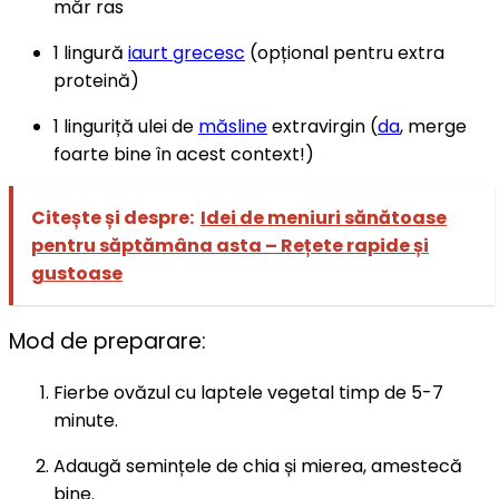
măr ras
1 lingură
iaurt grecesc
(opțional pentru extra
proteină)
1 linguriță ulei de
măsline
extravirgin (
da
, merge
foarte bine în acest context!)
Citește și despre:
Idei de meniuri sănătoase
pentru săptămâna asta – Rețete rapide și
gustoase
Mod de preparare:
Fierbe ovăzul cu laptele vegetal timp de 5-7
minute.
Adaugă semințele de chia și mierea, amestecă
bine.