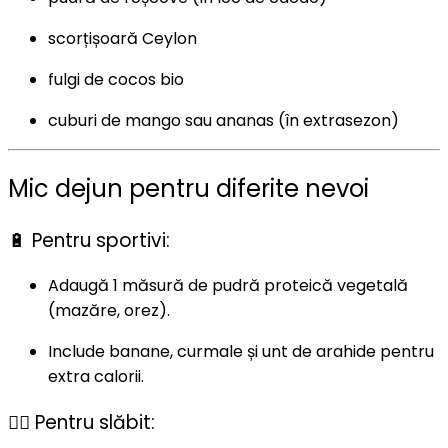
scorțișoară Ceylon
fulgi de cocos bio
cuburi de mango sau ananas (în extrasezon)
Mic dejun pentru diferite nevoi
🔋 Pentru sportivi:
Adaugă 1 măsură de pudră proteică vegetală
(mazăre, orez).
Include banane, curmale și unt de arahide pentru
extra calorii.
🧘‍♂️ Pentru slăbit: