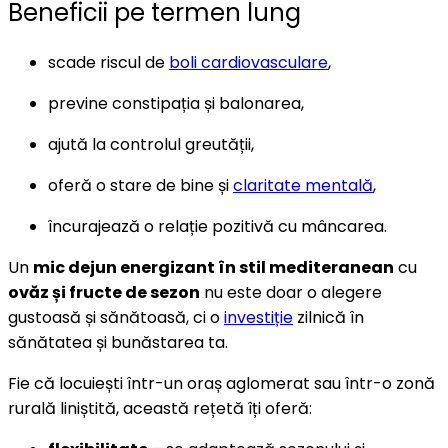
Beneficii pe termen lung
scade riscul de
boli cardiovasculare
,
previne constipația și balonarea,
ajută la controlul greutății,
oferă o stare de bine și
claritate mentală
,
încurajează o relație pozitivă cu mâncarea.
Un
mic dejun energizant în stil mediteranean
cu
ovăz și fructe de sezon
nu este doar o alegere
gustoasă și sănătoasă, ci o
investiție
zilnică în
sănătatea și bunăstarea ta.
Fie că locuiești într-un oraș aglomerat sau într-o zonă
rurală liniștită, această rețetă îți oferă: