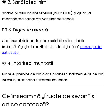
❤️ 2. Sănătatea inimii
Scade nivelul colesterolului „rău” (LDL) și ajută la
menținerea sănătății vaselor de sânge.
🧘‍♀️ 3. Digestie ușoară
Conținutul ridicat de fibre solubile și insolubile
îmbunătățește tranzitul intestinal și oferă
senzație de
sațietate
.
🦠 4. Întărirea imunității
Fibrele prebiotice din ovăz hrănesc bacteriile bune din
intestin, susținând sistemul imunitar.
Ce înseamnă „fructe de sezon” și
de ce contează?