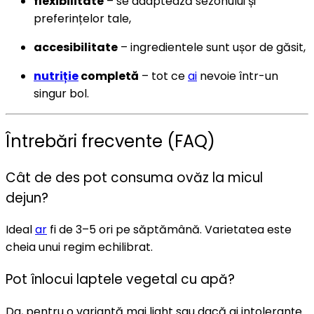
flexibilitate
– se adaptează sezonului și
preferințelor tale,
accesibilitate
– ingredientele sunt ușor de găsit,
nutriție
completă
– tot ce
ai
nevoie într-un
singur bol.
Întrebări frecvente (FAQ)
Cât de des pot consuma ovăz la micul
dejun?
Ideal
ar
fi de 3–5 ori pe săptămână. Varietatea este
cheia unui regim echilibrat.
Pot înlocui laptele vegetal cu apă?
Da, pentru o variantă mai light sau dacă ai intoleranțe.