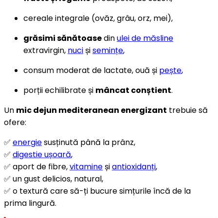
cereale integrale (ovăz, grâu, orz, mei),
grăsimi sănătoase
din
ulei de măsline
extravirgin,
nuci
și
semințe
,
consum moderat de lactate, ouă și
pește
,
porții echilibrate și
mâncat conștient
.
Un
mic dejun mediteranean energizant
trebuie să
ofere:
✅
energie
susținută până la prânz,
✅
digestie ușoară
,
✅ aport de fibre,
vitamine
și
antioxidanți
,
✅ un gust delicios, natural,
✅ o textură care să-ți bucure simțurile încă de la
prima lingură.