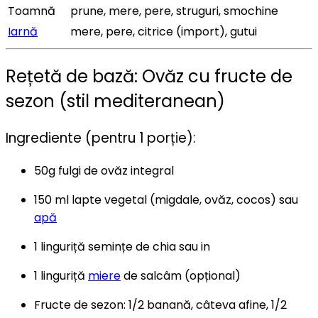
Toamnă
prune, mere, pere, struguri, smochine
Iarnă
mere, pere, citrice (import), gutui
Rețetă de bază: Ovăz cu fructe de
sezon (stil mediteranean)
Ingrediente (pentru 1 porție):
50g fulgi de ovăz integral
150 ml lapte vegetal (migdale, ovăz, cocos) sau
apă
1 linguriță semințe de chia sau in
1 linguriță
miere
de salcâm (opțional)
Fructe de sezon: 1/2 banană, câteva afine, 1/2