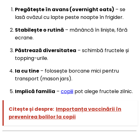
Pregătește în avans (overnight oats)
– se
lasă ovăzul cu lapte peste noapte în frigider.
Stabilește o rutină
– mănâncă în liniște, fără
ecrane.
Păstrează diversitatea
– schimbă fructele și
topping-urile.
Ia cu tine
– folosește borcane mici pentru
transport (mason jars).
Implică familia
–
copiii
pot alege fructele zilnic.
Citește și despre:
Importanța vaccinării în
prevenirea bolilor la copii