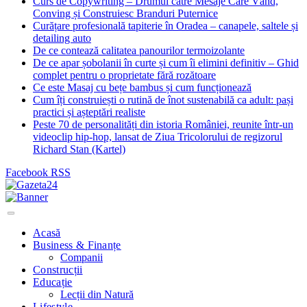
Curs de Copywriting – Drumul către Mesaje Care Vând,
Conving și Construiesc Branduri Puternice
Curățare profesională tapiterie în Oradea – canapele, saltele și
detailing auto
De ce contează calitatea panourilor termoizolante
De ce apar șobolanii în curte și cum îi elimini definitiv – Ghid
complet pentru o proprietate fără rozătoare
Ce este Masaj cu bețe bambus și cum funcționează
Cum îți construiești o rutină de înot sustenabilă ca adult: pași
practici și așteptări realiste
Peste 70 de personalități din istoria României, reunite într-un
videoclip hip-hop, lansat de Ziua Tricolorului de regizorul
Richard Stan (Kartel)
Facebook
RSS
Acasă
Business & Finanțe
Companii
Construcții
Educație
Lecții din Natură
Lifestyle