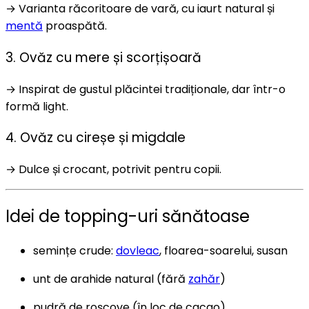
→ Varianta răcoritoare de vară, cu iaurt natural și
mentă
proaspătă.
3. Ovăz cu mere și scorțișoară
→ Inspirat de gustul plăcintei tradiționale, dar într-o
formă light.
4. Ovăz cu cireșe și migdale
→ Dulce și crocant, potrivit pentru copii.
Idei de topping-uri sănătoase
semințe crude:
dovleac
, floarea-soarelui, susan
unt de arahide natural (fără
zahăr
)
pudră de roșcove (în loc de cacao)