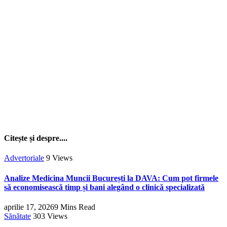
Citește și despre....
Advertoriale
9
Views
Analize Medicina Muncii București la DAVA: Cum pot firmele
să economisească timp și bani alegând o clinică specializată
aprilie 17, 2026
9 Mins Read
Sănătate
303
Views