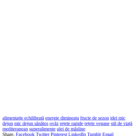
alimentație echilibrată
energie dimineața
fructe de sezon
idei mic
dejun
mic dejun sănătos
ovăz
rețete rapide
rețete vegane
stil de viață
mediteranean
superalimente
ulei de măsline
Share.
Facebook
Twitter
Pinterest
LinkedIn
Tumblr
Email