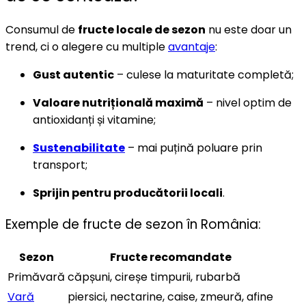
Consumul de
fructe locale de sezon
nu este doar un
trend, ci o alegere cu multiple
avantaje
:
Gust autentic
– culese la maturitate completă;
Valoare nutrițională maximă
– nivel optim de
antioxidanți și vitamine;
Sustenabilitate
– mai puțină poluare prin
transport;
Sprijin pentru producătorii locali
.
Exemple de fructe de sezon în România:
Sezon
Fructe recomandate
Primăvară
căpșuni, cireșe timpurii, rubarbă
Vară
piersici, nectarine, caise, zmeură, afine