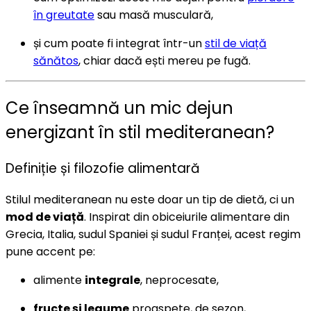
în greutate
sau masă musculară,
și cum poate fi integrat într-un
stil de viață
sănătos
, chiar dacă ești mereu pe fugă.
Ce înseamnă un mic dejun
energizant în stil mediteranean?
Definiție și filozofie alimentară
Stilul mediteranean nu este doar un tip de dietă, ci un
mod de viață
. Inspirat din obiceiurile alimentare din
Grecia, Italia, sudul Spaniei și sudul Franței, acest regim
pune accent pe:
alimente
integrale
, neprocesate,
fructe și legume
proaspete, de sezon,