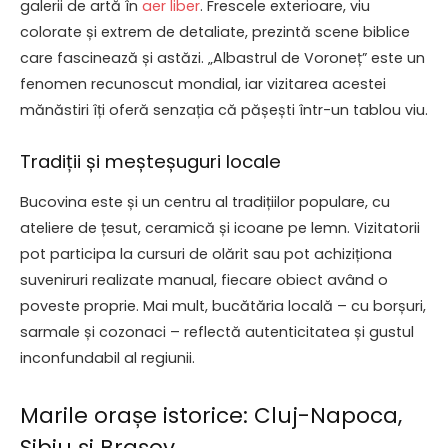
galerii de artă în
aer liber
. Frescele exterioare, viu
colorate și extrem de detaliate, prezintă scene biblice
care fascinează și astăzi. „Albastrul de Voroneț” este un
fenomen recunoscut mondial, iar vizitarea acestei
mănăstiri îți oferă senzația că pășești într-un tablou viu.
Tradiții și meșteșuguri locale
Bucovina este și un centru al tradițiilor populare, cu
ateliere de țesut, ceramică și icoane pe lemn. Vizitatorii
pot participa la cursuri de olărit sau pot achiziționa
suveniruri realizate manual, fiecare obiect având o
poveste proprie. Mai mult, bucătăria locală – cu borșuri,
sarmale și cozonaci – reflectă autenticitatea și gustul
inconfundabil al regiunii.
Marile orașe istorice: Cluj-Napoca,
Sibiu și Brașov