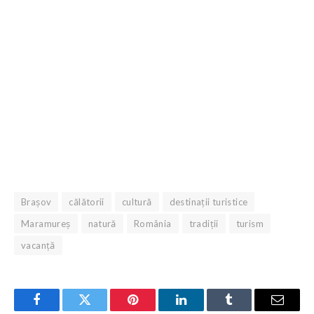
Brașov
călătorii
cultură
destinații turistice
Maramureș
natură
România
tradiții
turism
vacanță
Facebook
Twitter
Pinterest
LinkedIn
Tumblr
Email