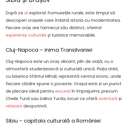
După ce
ai
explorat frumusețile rurale, este timpul să
descoperi orașele care îmbină istoria cu modernitatea.
Fiecare oraș are farmecul său distinct, oferind
experiențe culturale
și turistice memorabile.
Cluj-Napoca – inima Transilvaniei
Cluj-Napoca este un oraș vibrant, plin de viață, cu o
atmosferă studențească și culturală unică. Piața Unirii,
cu biserica Sfântul Mihail, reprezintă centrul istoric, unde
fiecare clădire spune o poveste. Orașul este și un punct
de plecare ideal pentru
excursii
în împrejurimi, precum
Cheile Turzii sau Salina Turda, locuri ce oferă
aventură
și
relaxare
deopotrivă.
Sibiu – capitala culturală a României