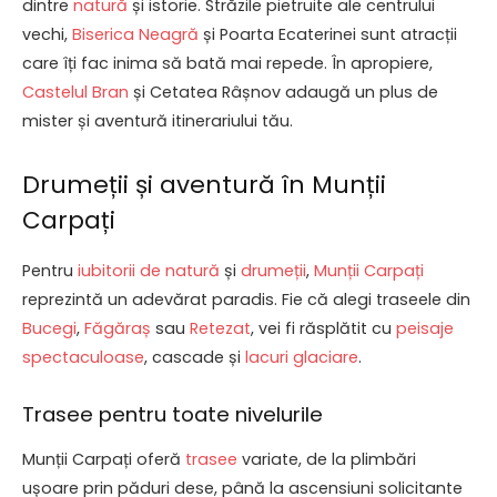
dintre
natură
și istorie. Străzile pietruite ale centrului
vechi,
Biserica Neagră
și Poarta Ecaterinei sunt atracții
care îți fac inima să bată mai repede. În apropiere,
Castelul Bran
și Cetatea Râșnov adaugă un plus de
mister și aventură itinerariului tău.
Drumeții și aventură în Munții
Carpați
Pentru
iubitorii de natură
și
drumeții
,
Munții Carpați
reprezintă un adevărat paradis. Fie că alegi traseele din
Bucegi
,
Făgăraș
sau
Retezat
, vei fi răsplătit cu
peisaje
spectaculoase
, cascade și
lacuri glaciare
.
Trasee pentru toate nivelurile
Munții Carpați oferă
trasee
variate, de la plimbări
ușoare prin păduri dese, până la ascensiuni solicitante