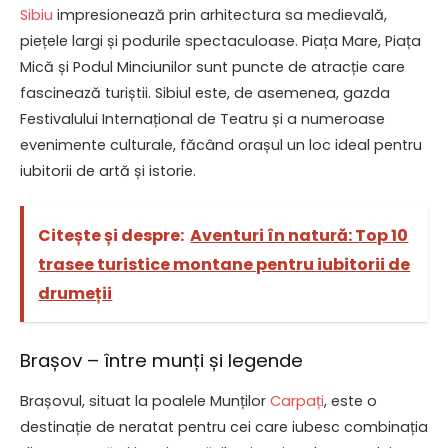
Sibiu
impresionează prin arhitectura sa medievală,
piețele largi și podurile spectaculoase. Piața Mare, Piața
Mică și Podul Minciunilor sunt puncte de atracție care
fascinează turiștii. Sibiul este, de asemenea, gazda
Festivalului Internațional de Teatru și a numeroase
evenimente culturale, făcând orașul un loc ideal pentru
iubitorii de artă și istorie.
Citește și despre:
Aventuri în natură: Top 10
trasee turistice montane pentru iubitorii de
drumeții
Brașov – între munți și legende
Brașovul, situat la poalele Munților
Carpați
, este o
destinație de neratat pentru cei care iubesc combinația