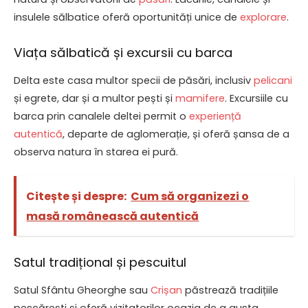
insulele sălbatice oferă oportunități unice de
explorare
.
Viața sălbatică și excursii cu barca
Delta este casa multor specii de păsări, inclusiv
pelicani
și egrete, dar și a multor pești și
mamifere
. Excursiile cu
barca prin canalele deltei permit o
experiență
autentică
, departe de aglomerație, și oferă șansa de a
observa natura în starea ei pură.
Citește și despre:
Cum să organizezi o
masă românească autentică
Satul tradițional și pescuitul
Satul Sfântu Gheorghe sau
Crișan
păstrează tradițiile
pescărești și oferă vizitatorilor ocazia de a gusta