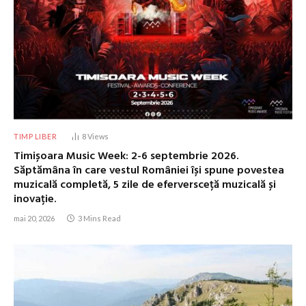
TIMP LIBER
8
Views
Timișoara Music Week: 2-6 septembrie 2026.
Săptămâna în care vestul României își spune povestea
muzicală completă, 5 zile de eferversceță muzicală și
inovație.
mai 20, 2026
3 Mins Read