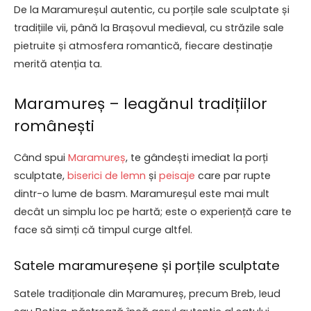
De la Maramureșul autentic, cu porțile sale sculptate și
tradițiile vii, până la Brașovul medieval, cu străzile sale
pietruite și atmosfera romantică, fiecare destinație
merită atenția ta.
Maramureș – leagănul tradițiilor
românești
Când spui
Maramureș
, te gândești imediat la porți
sculptate,
biserici de lemn
și
peisaje
care par rupte
dintr-o lume de basm. Maramureșul este mai mult
decât un simplu loc pe hartă; este o experiență care te
face să simți că timpul curge altfel.
Satele maramureșene și porțile sculptate
Satele tradiționale din Maramureș, precum Breb, Ieud