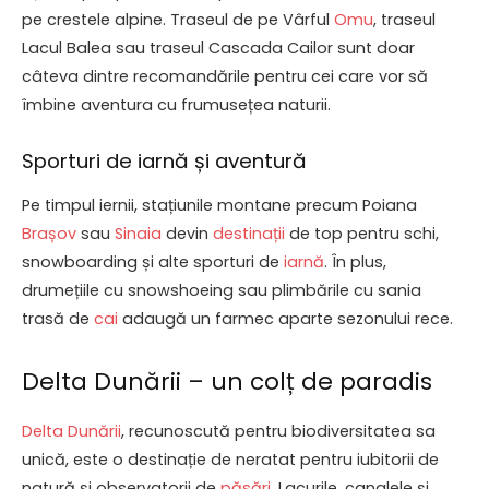
pe crestele alpine. Traseul de pe Vârful
Omu
, traseul
Lacul Balea sau traseul Cascada Cailor sunt doar
câteva dintre recomandările pentru cei care vor să
îmbine aventura cu frumusețea naturii.
Sporturi de iarnă și aventură
Pe timpul iernii, stațiunile montane precum Poiana
Brașov
sau
Sinaia
devin
destinații
de top pentru schi,
snowboarding și alte sporturi de
iarnă
. În plus,
drumețiile cu snowshoeing sau plimbările cu sania
trasă de
cai
adaugă un farmec aparte sezonului rece.
Delta Dunării – un colț de paradis
Delta Dunării
, recunoscută pentru biodiversitatea sa
unică, este o destinație de neratat pentru iubitorii de
natură și observatorii de
păsări
. Lacurile, canalele și