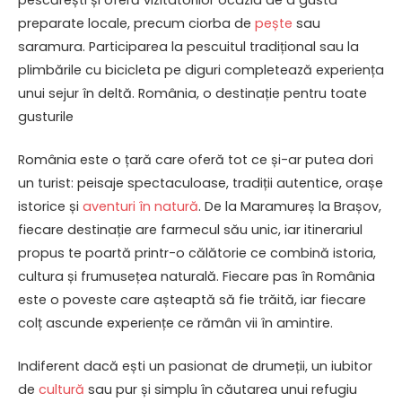
preparate locale, precum ciorba de
pește
sau
saramura. Participarea la pescuitul tradițional sau la
plimbările cu bicicleta pe diguri completează experiența
unui sejur în deltă. România, o destinație pentru toate
gusturile
România este o țară care oferă tot ce și-ar putea dori
un turist: peisaje spectaculoase, tradiții autentice, orașe
istorice și
aventuri în natură
. De la Maramureș la Brașov,
fiecare destinație are farmecul său unic, iar itinerariul
propus te poartă printr-o călătorie ce combină istoria,
cultura și frumusețea naturală. Fiecare pas în România
este o poveste care așteaptă să fie trăită, iar fiecare
colț ascunde experiențe ce rămân vii în amintire.
Indiferent dacă ești un pasionat de drumeții, un iubitor
de
cultură
sau pur și simplu în căutarea unui refugiu