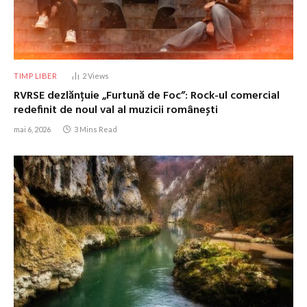
TIMP LIBER
2
Views
RVRSE dezlănțuie „Furtună de Foc”: Rock-ul comercial
redefinit de noul val al muzicii românești
mai 6, 2026
3 Mins Read