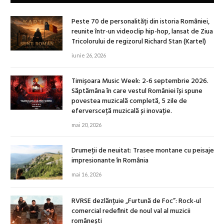
Peste 70 de personalități din istoria României,
reunite într-un videoclip hip-hop, lansat de Ziua
Tricolorului de regizorul Richard Stan (Kartel)
iunie 26, 2026
Timișoara Music Week: 2-6 septembrie 2026.
Săptămâna în care vestul României își spune
povestea muzicală completă, 5 zile de
eferversceță muzicală și inovație.
mai 20, 2026
Drumeții de neuitat: Trasee montane cu peisaje
impresionante în România
mai 16, 2026
RVRSE dezlănțuie „Furtună de Foc”: Rock-ul
comercial redefinit de noul val al muzicii
românești