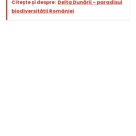
Citește și despre:
Delta Dunării – paradisul
biodiversității României