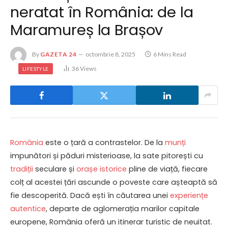
neratat în România: de la
Maramureș la Brașov
By
GAZETA 24
octombrie 8, 2025
6 Mins Read
36
Views
LIFESTYLE
România
este o țară a contrastelor. De la
munți
impunători și păduri misterioase, la sate pitorești cu
tradiții
seculare și
orașe istorice
pline de viață, fiecare
colț al acestei țări ascunde o poveste care așteaptă să
fie descoperită. Dacă ești în căutarea unei
experiențe
autentice
, departe de aglomerația marilor capitale
europene, România oferă un itinerar turistic de neuitat.