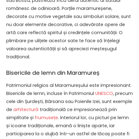
sau Botiza, păstrează încă aerul autentic al satului
românesc de odinioară. Porțile maramureșene,
decorate cu motive vegetale sau simboluri solare, sunt
nu doar elemente decorative, ci adevărate opere de
artă care reflectă spiritul și credințele comunității. O
plimbare pe ulițele acestor sate te face să înțelegi
valoarea autenticității și să apreciezi meșteșugul
tradițional.
Bisericile de lemn din Maramureș
Patrimoniul religios al Maramureșului este impresionant.
Bisericile de lemn, incluse în Patrimoniul
UNESCO
, precum
cele din Șurdești, Bârsana sau Poienile Izei, sunt exemple
de
arhitectură
tradițională ce impresionează prin
simplitate și
frumusețe
. Interiorul lor, cu picturi pe lemn
și icoane tradiționale, emană o liniște aparte, iar
participarea la o slujbă într-un astfel de lăcaș poate fi